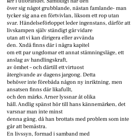
ker i utförandet. Samtidigt har den
över sig något grubblande, nästan famlande- man
tycker sig ana en förtvivlan, liksom ett rop utan
svar. Händelseförloppet leder ingenstans, därför att
livskampen själv ständigt går vidare
utan att vi kan dirigera eller avvända
den. Xndå finns där i några kapitel
om ett par ungdomar ett annat stämningsläge, ett
anslag av handlingskraft,
av ömhet – och därtill ett virtuost
återgivande av dagens jargong. Detta
behöver inte förebåda någon ny inriktning, men
ansatsen finns där likafullt,
och den märks. Arner lyssnar åt olika
håll. Andlig spänst hör till hans kännemärken, det
varsnar man inte minst
denna gång, då han brottats med problem som inte
går att bemästra.
En livssyn, formad i samband med