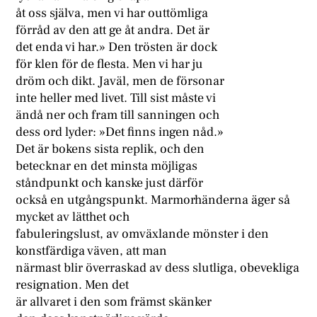
åt oss själva, men vi har outtömliga
förråd av den att ge åt andra. Det är
det enda vi har.» Den trösten är dock
för klen för de flesta. Men vi har ju
dröm och dikt. Javäl, men de försonar
inte heller med livet. Till sist måste vi
ändå ner och fram till sanningen och
dess ord lyder: »Det finns ingen nåd.»
Det är bokens sista replik, och den
betecknar en det minsta möjligas
ståndpunkt och kanske just därför
också en utgångspunkt. Marmorhänderna äger så
mycket av lätthet och
fabuleringslust, av omväxlande mönster i den
konstfärdiga väven, att man
närmast blir överraskad av dess slutliga, obevekliga
resignation. Men det
är allvaret i den som främst skänker