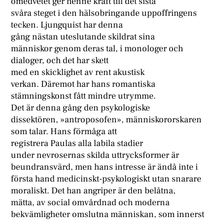
omedvetet ger henne kraft till det sista
svåra steget i den hälsobringande uppoffringens
tecken. Ljungquist har denna
gång nästan uteslutande skildrat sina
människor genom deras tal, i monologer och
dialoger, och det har skett
med en skicklighet av rent akustisk
verkan. Däremot har hans romantiska
stämningskonst fått mindre utrymme.
Det är denna gång den psykologiske
dissektören, »antroposofen», människororskaren
som talar. Hans förmåga att
registrera Paulas alla labila stadier
under nevrosernas skilda uttrycksformer är
beundransvärd, men hans intresse är ändå inte i
första hand medicinskt-psykologiskt utan snarare
moraliskt. Det han angriper är den belåtna,
mätta, av social omvårdnad och moderna
bekvämligheter omslutna människan, som innerst