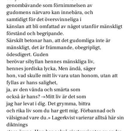
genombävande som förnimmelsen av
gudomens närvaro kan innebära, och
samtidigt för det översvinneliga i
känslan att bli omfattad av något utanför mänskligt
förstånd och begripande.
Särskilt betonar han, att det gudomliga inte är
mänskligt, det är främmande, obegripligt,
ödesdigert. Guden
berövar sibyllan hennes mänskliga liv,
hennes jordiska lycka, Men ändå, säger
hon, vad skulle mitt liv vara utan honom, utan att
fyllas av hans salighet,
ja, av den vånda och smärta som
också är hans? -»Mitt liv är det som
jag har levat i dig. Det grymma, bittra
och rika liv som du har gett mig. Förbannad och
välsignad vare du.» Lagerkvist varierar alltså här sin
diktnings