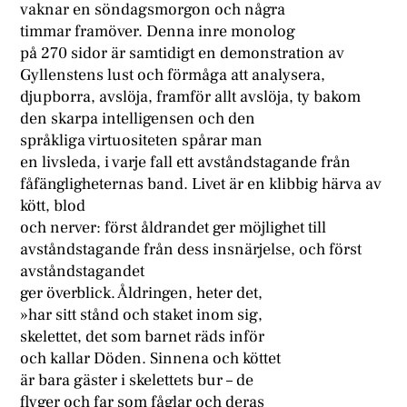
vaknar en söndagsmorgon och några
timmar framöver. Denna inre monolog
på 270 sidor är samtidigt en demonstration av
Gyllenstens lust och förmåga att analysera,
djupborra, avslöja, framför allt avslöja, ty bakom
den skarpa intelligensen och den
språkliga virtuositeten spårar man
en livsleda, i varje fall ett avståndstagande från
fåfängligheternas band. Livet är en klibbig härva av
kött, blod
och nerver: först åldrandet ger möjlighet till
avståndstagande från dess insnärjelse, och först
avståndstagandet
ger överblick. Åldringen, heter det,
»har sitt stånd och staket inom sig,
skelettet, det som barnet räds inför
och kallar Döden. Sinnena och köttet
är bara gäster i skelettets bur – de
flyger och far som fåglar och deras