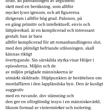
ifrån, att pärnainingen av argument
skett med en beräkning, som alltför
mycket lyser igenom, och att figurerna
dirigerats i alltför hög grad. Palonen, på
en gäng primitiv och intellektuell, envis och
lättpåverkad, är en komplicerad och intressant
gestalt; han är bara
alltför komplicerad för att romanhandlingens slut,
med den plötsligt befriande utlösningen, skall
kännas riktigt
övertygande. Sin särskilda styrka visar Höijer i
episoderna. Miljön och de
av miljön präglade människorna är
utmärkt skildrade. Höjdpunkten är berättelsen om
mordaffären i den lappländska byn. Den är kusligt
suggestiv
med en ruvande, dov stämning och
den ger en oförglömlig insyn i en människovärld,
liksom formad av vintermörker och isolering.