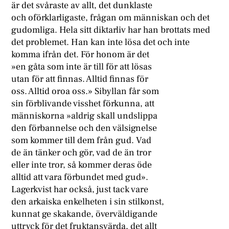
är det svåraste av allt, det dunklaste
och oförklarligaste, frågan om människan och det
gudomliga. Hela sitt diktarliv har han brottats med
det problemet. Han kan inte lösa det och inte
komma ifrån det. För honom är det
»en gåta som inte är till för att lösas
utan för att finnas. Alltid finnas för
oss. Alltid oroa oss.» Sibyllan får som
sin förblivande visshet förkunna, att
människorna »aldrig skall undslippa
den förbannelse och den välsignelse
som kommer till dem från gud. Vad
de än tänker och gör, vad de än tror
eller inte tror, så kommer deras öde
alltid att vara förbundet med gud».
Lagerkvist har också, just tack vare
den arkaiska enkelheten i sin stilkonst,
kunnat ge skakande, överväldigande
uttryck för det fruktansvärda, det allt