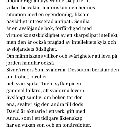
obönhörligt analyserande skeptikern,
vilken betraktar människan och hennes
situation med en egendomlig, liksom
oavlåtligt intresserad antipati. Senilia
är en avslöjande bok, förfärdigad med
virtuos konstskicklighet av ett skarpslipat intellekt,
men den är också präglad av intellektets kyla och
avslöjandets ödslighet.
Om människans villkor och svårigheter att leva på
jorden handlar också
Sivar Arners Som svalorna. Dessutom berättar den
om trohet, otrohet
och svartsjuka. Titeln syftar på en
gammal folktro, att svalorna lever i
livslångt samliv: om höken tar den
ena, svälter sig den andra till döds.
David är aktuarie i ett verk, gift med
Anna, som i ett tidigare äktenskap
har en vuxen son och en tonårsdotter.