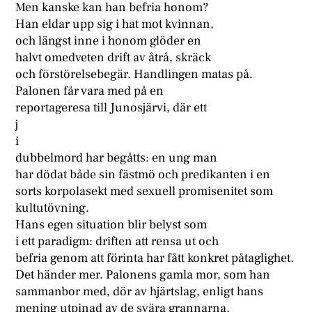
Men kanske kan han befria honom?
Han eldar upp sig i hat mot kvinnan,
och längst inne i honom glöder en
halvt omedveten drift av åtrå, skräck
och förstörelsebegär. Handlingen matas på.
Palonen får vara med på en
reportageresa till Junosjärvi, där ett
j
i
dubbelmord har begåtts: en ung man
har dödat både sin fästmö och predikanten i en
sorts korpolasekt med sexuell promisenitet som
kultutövning.
Hans egen situation blir belyst som
i ett paradigm: driften att rensa ut och
befria genom att förinta har fått konkret påtaglighet.
Det händer mer. Palonens gamla mor, som han
sammanbor med, dör av hjärtslag, enligt hans
mening utpinad av de svära grannarna,