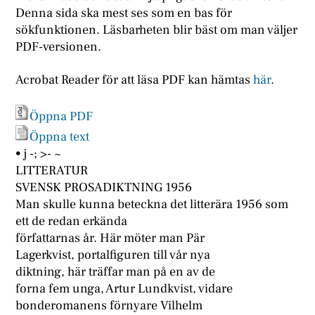
Denna sida ska mest ses som en bas för
sökfunktionen. Läsbarheten blir bäst om man väljer
PDF-versionen.
Acrobat Reader för att läsa PDF kan hämtas
här
.
Öppna PDF
Öppna text
• j -; >- ~
LITTERATUR
SVENSK PROSADIKTNING 1956
Man skulle kunna beteckna det litterära 1956 som
ett de redan erkända
författarnas år. Här möter man Pär
Lagerkvist, portalfiguren till vår nya
diktning, här träffar man på en av de
forna fem unga, Artur Lundkvist, vidare
bonderomanens förnyare Vilhelm