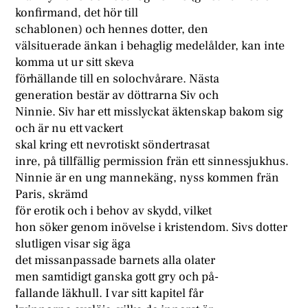
konfirmand, det hör till
schablonen) och hennes dotter, den
välsituerade änkan i behaglig medelålder, kan inte
komma ut ur sitt skeva
förhällande till en solochvårare. Nästa
generation bestär av döttrarna Siv och
Ninnie. Siv har ett misslyckat äktenskap bakom sig
och är nu ett vackert
skal kring ett nevrotiskt söndertrasat
inre, på tillfällig permission frän ett sinnessjukhus.
Ninnie är en ung mannekäng, nyss kommen frän
Paris, skrämd
för erotik och i behov av skydd, vilket
hon söker genom inövelse i kristendom. Sivs dotter
slutligen visar sig äga
det missanpassade barnets alla olater
men samtidigt ganska gott gry och på-
fallande läkhull. I var sitt kapitel får