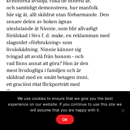
kvinnorna avslöja, vilka de innerst är,
och samtidigt demonstrera, hur manfolk
bär sig åt, allt skildrat utan förbarmande. Den
senare delen av boken ägnas
uteslutande åt Ninnie, som blir allvarligt
förälskad i Sivs f. d. make, en reklamman med
slagordet »förbrukning» som
livsåskådning. Ninnie känner sig
tvingad att avstå frän honom – och
vad finns annat att göra? Hon är den
mest livsdugliga i familjen och är
skildrad med en smått betagen ironi,
ett graciöst ritat flickporträtt med
’”
304
We use cookies to ensure that we give you the best
experience on our website. If you continue to use this site we
rymd omkring. Man bara undrar, varför Eva Berg
will assume that you are happy with it.
för hennes skull lämnar
de övriga åt sitt öde. Ty den konstnärliga
OK
intensiteten märker man främst