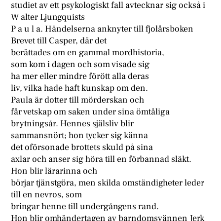
studiet av ett psykologiskt fall avtecknar sig också i
W alter Ljungquists
P a u l a. Händelserna anknyter till fjolårsboken
Brevet till Casper, där det
berättades om en gammal mordhistoria,
som kom i dagen och som visade sig
ha mer eller mindre förött alla deras
liv, vilka hade haft kunskap om den.
Paula är dotter till mörderskan och
får vetskap om saken under sina ömtåliga
brytningsår. Hennes själsliv blir
sammansnört; hon tycker sig känna
det oförsonade brottets skuld på sina
axlar och anser sig höra till en förbannad släkt.
Hon blir lärarinna och
börjar tjänstgöra, men skilda omständigheter leder
till en nevros, som
bringar henne till undergångens rand.
Hon blir omhändertagen av barndomsvännen Jerk