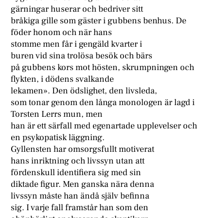
gärningar huserar och bedriver sitt
bråkiga gille som gäster i gubbens benhus. De
föder honom och när hans
stomme men får i gengäld kvarter i
buren vid sina trolösa besök och bärs
på gubbens kors mot hösten, skrumpningen och
flykten, i dödens svalkande
lekamen». Den ödslighet, den livsleda,
som tonar genom den långa monologen är lagd i
Torsten Lerrs mun, men
han är ett särfall med egenartade upplevelser och
en psykopatisk läggning.
Gyllensten har omsorgsfullt motiverat
hans inriktning och livssyn utan att
fördenskull identifiera sig med sin
diktade figur. Men ganska nära denna
livssyn måste han ändå själv befinna
sig. I varje fall framstår han som den