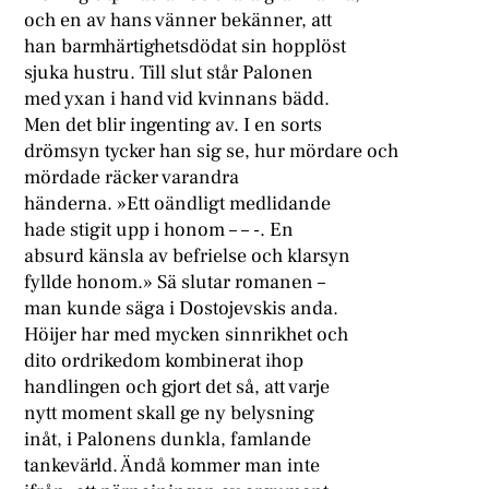
och en av hans vänner bekänner, att
han barmhärtighetsdödat sin hopplöst
sjuka hustru. Till slut står Palonen
med yxan i hand vid kvinnans bädd.
Men det blir ingenting av. I en sorts
drömsyn tycker han sig se, hur mördare och
mördade räcker varandra
händerna. »Ett oändligt medlidande
hade stigit upp i honom – – -. En
absurd känsla av befrielse och klarsyn
fyllde honom.» Sä slutar romanen –
man kunde säga i Dostojevskis anda.
Höijer har med mycken sinnrikhet och
dito ordrikedom kombinerat ihop
handlingen och gjort det så, att varje
nytt moment skall ge ny belysning
inåt, i Palonens dunkla, famlande
tankevärld. Ändå kommer man inte