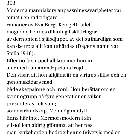
303
Moderna människors anpassningssvårigheter var
temat i en rad tidigare
romaner av Eva Berg. Kring 40-talet
mognade hennes diktning i skildringar
av dernonien i själsdjupet, av det outhärdliga som
kanske trots allt kan uthärdas (Dagens namn var
Stella 1946).
Efter tio års uppehäll kommer hon nu
äter med romanen Hjärtans fröjd.
Den visar, att hon alltjämt är en virtuos stilist och en
genomskådare med
både skarpsinne och ironi. Hon berättar om en
kvinnogrupp på fyra generationer, vilken
presenteras i ett soligt
sommarlandskap. Men någon idyll
finns här inte. Mormorsmodern i sin
vilstol kan aldrig glömma, att hennes
man kyrkoherden bedrog henne (givetvis med en