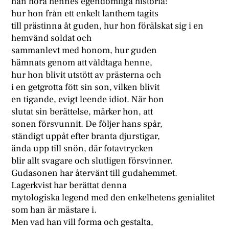
han höra hennes egendomliga historia:
hur hon från ett enkelt lanthem tagits
till prästinna åt guden, hur hon förälskat sig i en
hemvänd soldat och
sammanlevt med honom, hur guden
hämnats genom att våldtaga henne,
hur hon blivit utstött av prästerna och
i en getgrotta fött sin son, vilken blivit
en tigande, evigt leende idiot. När hon
slutat sin berättelse, märker hon, att
sonen försvunnit. De följer hans spår,
ständigt uppåt efter branta djurstigar,
ända upp till snön, där fotavtrycken
blir allt svagare och slutligen försvinner.
Gudasonen har återvänt till gudahemmet.
Lagerkvist har berättat denna
mytologiska legend med den enkelhetens genialitet
som han är mästare i.
Men vad han vill forma och gestalta,