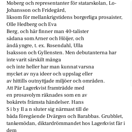
Moberg och representanter för statarskolan, Lo-
Johansson och Fridegård,
liksom för mellankrigstidens borgerliga prosaister,
Olle Hedberg och Eva
Berg, och här finner man 40-talister
sådana som Arner och Höijer, och
ändå yngre, t. ex. Rosendahl, Ulla
Isaksson och Gyllensten. Men debutanterna har
inte varit särskilt många
och inte heller har man kunnat varsna
mycket av nya ideer och uppslag eller
av hittills outnyttjade miljöer och områden.
Att Pär Lagerkvist framträdde med
en prosavolym räknades som en av
bokårets främsta händelser. Hans
S i b y Il a n sluter sig närmast till de
båda föregående Dvärgen och Barabbas. Grubblet,
tankemödan, diktardrömmandet hos Lagerkvist får i
dem