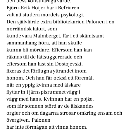
den dess konstnärliga värde.
Björn-Erik Höijer har i Befriaren
valt att studera mordets psykologi.
Den självlärde extra bibliotekarien Palonen i en
norrländsk tätort, som
kunde vara Malmberget, får i ett skämtsamt
sammanhang höra, att han skulle
kunna bli mördare. Eftersom han kan
räknas till de lättsuggererade och
eftersom han läst sin Dostojevski,
fixeras det förflugna yttrandet inom
honom. Och han får också ett föremål,
när en yppig kvinna med älskare
flyttar in i järnspisrummet vägg i
vägg med hans. Kvinnan har en pojke,
som får sömnen störd av de älskandes
orgier och om dagarna strosar omkring ensam och
övergiven. Palonen
har inte förmågan att vinna honom.