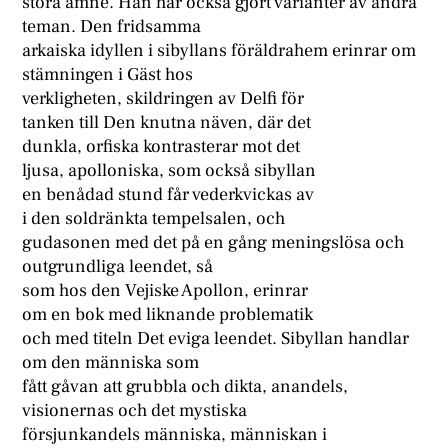
stora ämne. Han har också gjort varianter av andra
teman. Den fridsamma
arkaiska idyllen i sibyllans föräldrahem erinrar om
stämningen i Gäst hos
verkligheten, skildringen av Delfi för
tanken till Den knutna näven, där det
dunkla, orfiska kontrasterar mot det
ljusa, apolloniska, som också sibyllan
en benådad stund får vederkvickas av
i den soldränkta tempelsalen, och
gudasonen med det på en gång meningslösa och
outgrundliga leendet, så
som hos den Vejiske Apollon, erinrar
om en bok med liknande problematik
och med titeln Det eviga leendet. Sibyllan handlar
om den människa som
fått gåvan att grubbla och dikta, anandels,
visionernas och det mystiska
försjunkandels människa, människan i