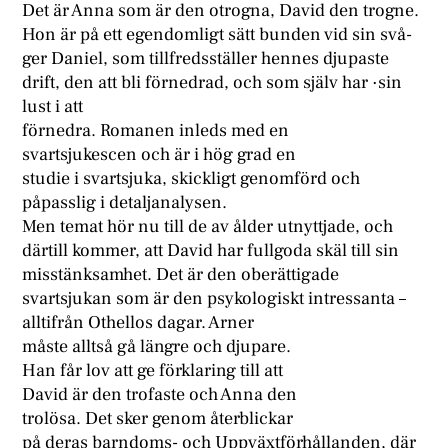
Det är Anna som är den otrogna, David den trogne.
Hon är på ett egendomligt sätt bunden vid sin svå-
ger Daniel, som tillfredsställer hennes djupaste
drift, den att bli förnedrad, och som själv har ·sin
lust i att
förnedra. Romanen inleds med en
svartsjukescen och är i hög grad en
studie i svartsjuka, skickligt genomförd och
påpasslig i detaljanalysen.
Men temat hör nu till de av ålder utnyttjade, och
därtill kommer, att David har fullgoda skäl till sin
misstänksamhet. Det är den oberättigade
svartsjukan som är den psykologiskt intressanta –
alltifrån Othellos dagar. Arner
måste alltså gå längre och djupare.
Han får lov att ge förklaring till att
David är den trofaste och Anna den
trolösa. Det sker genom återblickar
på deras barndoms- och Uppväxtförhållanden, där