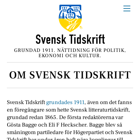
Skip
Me
to
content
GRUNDAD 1911. NÄTTIDNING FÖR POLITIK,
EKONOMI OCH KULTUR.
OM SVENSK TIDSKRIFT
Svensk Tidskrift
grundades 1911
, även om det fanns
en föregångare som hette Svensk litteraturtidskrift,
grundad redan 1865. De första redaktörerna var
Gösta Bagge och Eli F Heckscher. Bagge blev så
småningom partiledare för Högerpartiet och Svensk
Tidskrift har under åren haft nära kopplingar till