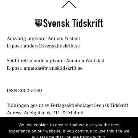
Back
To
Top
Ansvarig utgivare: Anders Ydstedt
E-post: anders@svensktidskrift.se
Ställföreträdande utgivare: Amanda Wollstad
E-post: amanda@svensktidskrift.se
ISSN 2002-5130
Tidningen ges ut av Förlagsaktiebolaget Svensk Tidskrift
Adress: Adelgatan 6, 211 22 Malmö
info@svensktidskrift.se
We use cookies to ensure that we give you the best
experience on our website. If you continue to use this site we
© Svensk Tidskrift 2021
will assume that you are happy with it.