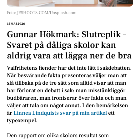
Foto: JESHOOTS.COM/Unsplash.com
15 MAJ 2026
Gunnar Hökmark: Slutreplik –
Svaret på dåliga skolor kan
aldrig vara att lägga ner de bra
Valfrihetens fiender har det inte lätt i sakdebatten.
När besvärande fakta presenteras väljer man att
slå tillbaka på de tre sätt som alltid visar att man
har förlorat en debatt i sak: man misstänkliggör
budbäraren, man ironiserar över fakta och man
väljer att tala om något annat. I den bemärkelsen
är
Linnea Lindquists svar på min artikel
ett
typexempel.
Den rapport om olika skolors resultat som