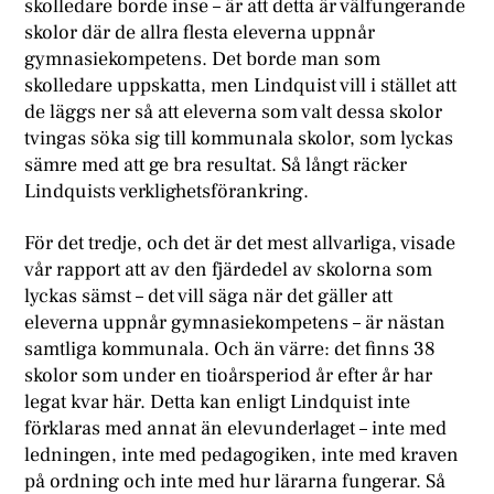
skolledare borde inse – är att detta är välfungerande
skolor där de allra flesta eleverna uppnår
gymnasiekompetens. Det borde man som
skolledare uppskatta, men Lindquist vill i stället att
de läggs ner så att eleverna som valt dessa skolor
tvingas söka sig till kommunala skolor, som lyckas
sämre med att ge bra resultat. Så långt räcker
Lindquists verklighetsförankring.
För det tredje, och det är det mest allvarliga, visade
vår rapport att av den fjärdedel av skolorna som
lyckas sämst – det vill säga när det gäller att
eleverna uppnår gymnasiekompetens – är nästan
samtliga kommunala. Och än värre: det finns 38
skolor som under en tioårsperiod år efter år har
legat kvar här. Detta kan enligt Lindquist inte
förklaras med annat än elevunderlaget – inte med
ledningen, inte med pedagogiken, inte med kraven
på ordning och inte med hur lärarna fungerar. Så