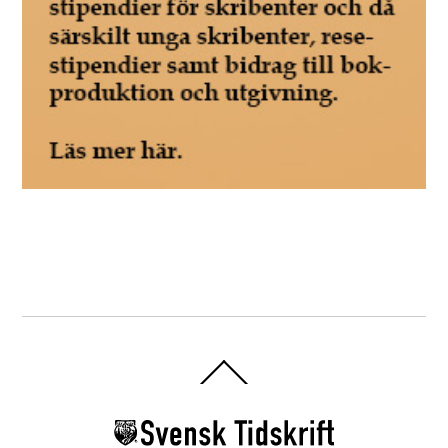
Back
To
Top