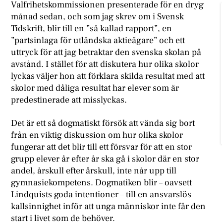
Valfrihetskommissionen presenterade för en dryg
månad sedan, och som jag skrev om i Svensk
Tidskrift, blir till en ”så kallad rapport”, en
”partsinlaga för utländska aktieägare” och ett
uttryck för att jag betraktar den svenska skolan på
avstånd. I stället för att diskutera hur olika skolor
lyckas väljer hon att förklara skilda resultat med att
skolor med dåliga resultat har elever som är
predestinerade att misslyckas.
Det är ett så dogmatiskt försök att vända sig bort
från en viktig diskussion om hur olika skolor
fungerar att det blir till ett försvar för att en stor
grupp elever år efter år ska gå i skolor där en stor
andel, årskull efter årskull, inte når upp till
gymnasiekompetens. Dogmatiken blir – oavsett
Lindquists goda intentioner – till en ansvarslös
kallsinnighet inför att unga människor inte får den
start i livet som de behöver.