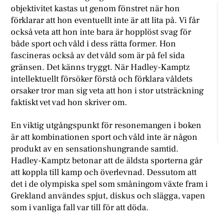
objektivitet kastas ut genom fönstret när hon
förklarar att hon eventuellt inte är att lita på. Vi får
också veta att hon inte bara är hopplöst svag för
både sport och våld i dess rätta former. Hon
fascineras också av det våld som är på fel sida
gränsen. Det känns tryggt. När Hadley-Kamptz
intellektuellt försöker förstå och förklara våldets
orsaker tror man sig veta att hon i stor utsträckning
faktiskt vet vad hon skriver om.
En viktig utgångspunkt för resonemangen i boken
är att kombinationen sport och våld inte är någon
produkt av en sensationshungrande samtid.
Hadley-Kamptz betonar att de äldsta sporterna går
att koppla till kamp och överlevnad. Dessutom att
det i de olympiska spel som småningom växte fram i
Grekland användes spjut, diskus och slägga, vapen
som i vanliga fall var till för att döda.