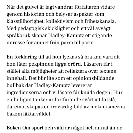
När det golvet är lagt vandrar författaren vidare
genom historien och belyser aspekter som
klasstillhörighet, kollektivism och frihetskänsla.
Med pedagogisk skicklighet och ett väl avvägt
språkbruk skapar Hadley-Kamptz ett stigande
intresse för ämnet från pärm till pärm.
En förklaring till att hon lyckas så bra kan vara att
hon låter pekpinnen ligga orörd. Läsaren får i
stället alla möjligheter att reflektera över textens
innehåll. Det blir lite som ett opinionsbildande
bullbak där Hadley-Kamptz levererar
ingredienserna och vi läsare får knåda degen. Hur
en huligan tänker är fortfarande svårt att förstå,
däremot skapas en trovärdig bild av mekanismerna
bakom läktarvåldet.
Boken Om sport och våld är något helt annat än de