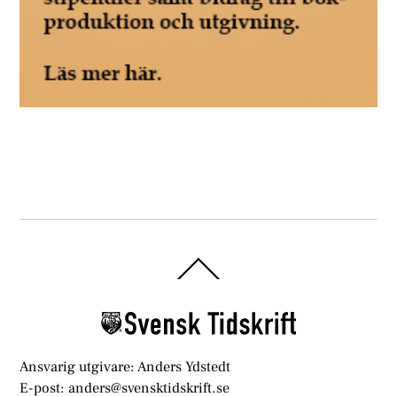
Back
To
Top
Ansvarig utgivare: Anders Ydstedt
E-post: anders@svensktidskrift.se