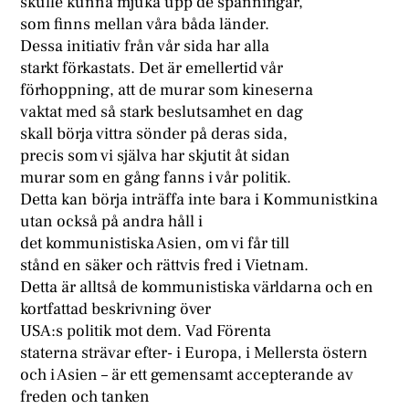
skulle kunna mjuka upp de spänningar,
som finns mellan våra båda länder.
Dessa initiativ från vår sida har alla
starkt förkastats. Det är emellertid vår
förhoppning, att de murar som kineserna
vaktat med så stark beslutsamhet en dag
skall börja vittra sönder på deras sida,
precis som vi själva har skjutit åt sidan
murar som en gång fanns i vår politik.
Detta kan börja inträffa inte bara i Kommunistkina
utan också på andra håll i
det kommunistiska Asien, om vi får till
stånd en säker och rättvis fred i Vietnam.
Detta är alltså de kommunistiska världarna och en
kortfattad beskrivning över
USA:s politik mot dem. Vad Förenta
staterna strävar efter- i Europa, i Mellersta östern
och i Asien – är ett gemensamt accepterande av
freden och tanken