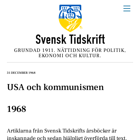
Skip
Me
to
content
GRUNDAD 1911. NÄTTIDNING FÖR POLITIK,
EKONOMI OCH KULTUR.
31 DECEMBER 1968
USA och kommunismen
1968
Artiklarna från Svensk Tidskrifts årsböcker är
inskannade och sedan hjälpligt överförda till text.