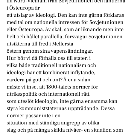
till Nord-Vietnam från Sovjetunionen och länderna
i Östeuropa är
ett utslag av ideologi. Den kan inte gärna förklaras
med tal om nationella intressen för Sovjetunionen
eller Östeuropa. Av skäl, som är liknande men inte
helt och hållet parallella, försvagar Sovjetunionen
utsikterna till fred i Mellersta
östern genom sina vapensändningar.
Hur bör vi då förhålla oss till stater, i
vilka både traditionell nationalism och
ideologi har ett kombinerat inflytande,
vardera på gott och ont? Å ena sidan
måste vi inse, att 1800-talets normer för
utrikespolitik och internationell rätt,
som uteslöt ideologin, inte gärna ensamma kan
styra kommuniststaternas uppträdande. Dessa
normer passar inte i en
situation med ständiga angrepp av olika
slag och på många skilda nivåer- en situation som