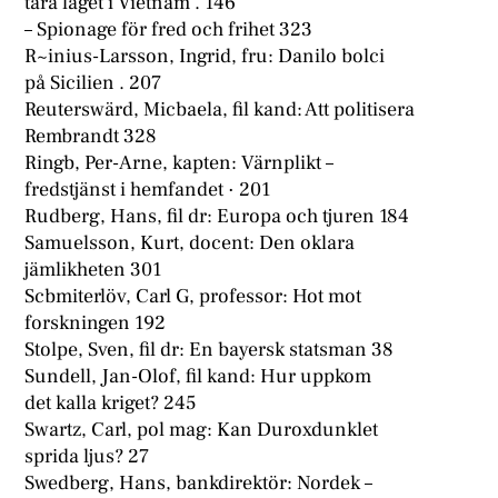
tära läget i Vietnam . 146
– Spionage för fred och frihet 323
R~inius-Larsson, Ingrid, fru: Danilo bolci
på Sicilien . 207
Reuterswärd, Micbaela, fil kand: Att politisera
Rembrandt 328
Ringb, Per-Arne, kapten: Värnplikt –
fredstjänst i hemfandet · 201
Rudberg, Hans, fil dr: Europa och tjuren 184
Samuelsson, Kurt, docent: Den oklara
jämlikheten 301
Scbmiterlöv, Carl G, professor: Hot mot
forskningen 192
Stolpe, Sven, fil dr: En bayersk statsman 38
Sundell, Jan-Olof, fil kand: Hur uppkom
det kalla kriget? 245
Swartz, Carl, pol mag: Kan Duroxdunklet
sprida ljus? 27
Swedberg, Hans, bankdirektör: Nordek –