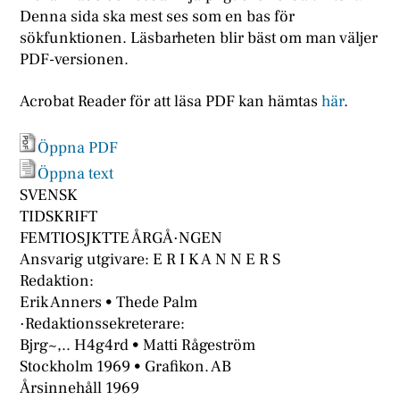
Denna sida ska mest ses som en bas för
sökfunktionen. Läsbarheten blir bäst om man väljer
PDF-versionen.
Acrobat Reader för att läsa PDF kan hämtas
här
.
Öppna PDF
Öppna text
SVENSK
TIDSKRIFT
FEMTIOSJKTTE ÅRGÅ·NGEN
Ansvarig utgivare: E R I K A N N E R S
Redaktion:
Erik Anners • Thede Palm
·Redaktionssekreterare:
Bjrg~,.. H4g4rd • Matti Rågeström
Stockholm 1969 • Grafikon. AB
Årsinnehåll 1969