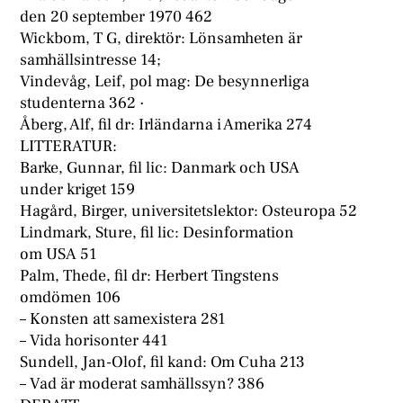
den 20 september 1970 462
Wickbom, T G, direktör: Lönsamheten är
samhällsintresse 14;
Vindevåg, Leif, pol mag: De besynnerliga
studenterna 362 ·
Åberg, Alf, fil dr: Irländarna i Amerika 274
LITTERATUR:
Barke, Gunnar, fil lic: Danmark och USA
under kriget 159
Hagård, Birger, universitetslektor: Osteuropa 52
Lindmark, Sture, fil lic: Desinformation
om USA 51
Palm, Thede, fil dr: Herbert Tingstens
omdömen 106
– Konsten att samexistera 281
– Vida horisonter 441
Sundell, Jan-Olof, fil kand: Om Cuha 213
– Vad är moderat samhällssyn? 386