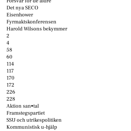
Försvar för de äldre
Det nya SECO
Eisenhower
Fyrmaktskonferensen
Harold Wilsons bekymmer
2
4
58
60
114
117
170
172
226
228
Aktion san•tal
Framstegspartiet
SSU och utrikespolitiken
Kommunistisk u-hjälp