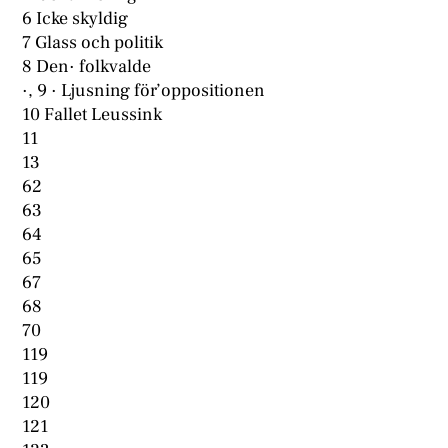
6 Icke skyldig
7 Glass och politik
8 Den· folkvalde
·, 9 · Ljusning för’oppositionen
10 Fallet Leussink
11
13
62
63
64
65
67
68
70
119
119
120
121