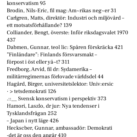
konservatism 95
Brodin, Nils-Eric, fil mag: Am~rikas neg~er 31
Carlgren, Matts, direktör: Industri och miljövård –
ett motsatsförhållande? 139
Colliander, Bengt, överste: Inför riksdagsvalet 1970
437
Dabmen, Gunnar, teol lic: Spåren förskräcka 421
”Finländare”: Finlands försvarsmakt –
förpost i öst eller yä~t? 311
Fredborg, Arvid, fil dr: Sydamerika –
militärregimernas förlovade världsdel 44
Hagård, Birger, universitetslektor: Univ:ersic
· > tetsdemokrati 126
.::__ Svensk konservatism i perspektiv 373
Hamori, Laszlo, dr jur: Nya tendenser i
Tysklandsfrågan 252
– Japan i nytt läge 426
Heckscber, Gunnar, ambassadör: Demokrati
-det är oss den angår 410