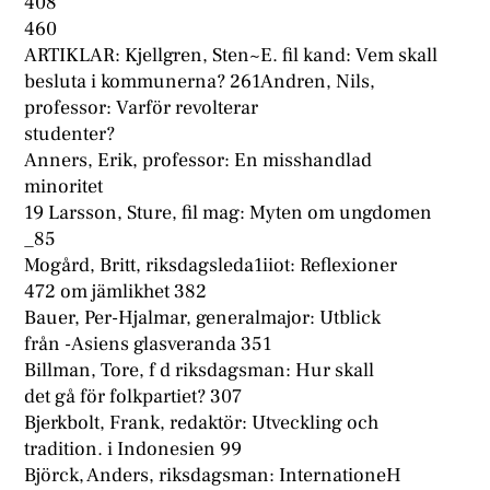
408
460
ARTIKLAR: Kjellgren, Sten~E. fil kand: Vem skall
besluta i kommunerna? 261Andren, Nils,
professor: Varför revolterar
studenter?
Anners, Erik, professor: En misshandlad
minoritet
19 Larsson, Sture, fil mag: Myten om ungdomen
_85
Mogård, Britt, riksdagsleda1iiot: Reflexioner
472 om jämlikhet 382
Bauer, Per-Hjalmar, generalmajor: Utblick
från -Asiens glasveranda 351
Billman, Tore, f d riksdagsman: Hur skall
det gå för folkpartiet? 307
Bjerkbolt, Frank, redaktör: Utveckling och
tradition. i Indonesien 99
Björck, Anders, riksdagsman: InternationeH