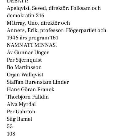
DEBATT:
Apelqvist, Seved, direktör: Folksam och
demokratin 216
M1trray, Uno, direktör och
Anners, Erik, professor: Högerpartiet och
1946 års program 161
NAMN ATT MINNAS:
Av Gunnar Unger
Per Stjernquist
Bo Martinsson
Orjan Wallqvist
Staffan Burenstam Linder
Hans Göran Franek
Thorbjörn Fälldin
Alva Myrdal
Per Gahrton
Stig Ramel
53
108