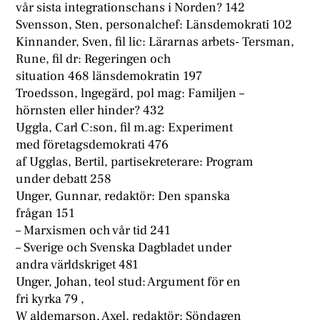
vår sista integrationschans i Norden? 142
Svensson, Sten, personalchef: Länsdemokrati 102
Kinnander, Sven, fil lic: Lärarnas arbets- Tersman,
Rune, fil dr: Regeringen och
situation 468 länsdemokratin 197
Troedsson, lngegärd, pol mag: Familjen –
hörnsten eller hinder? 432
Uggla, Carl C:son, fil m.ag: Experiment
med företagsdemokrati 476
af Ugglas, Bertil, partisekreterare: Program
under debatt 258
Unger, Gunnar, redaktör: Den spanska
frågan 151
– Marxismen och vår tid 241
– Sverige och Svenska Dagbladet under
andra världskriget 481
Unger, Johan, teol stud: Argument för en
fri kyrka 79 ,
W aldemarson, Axel, redaktör: Söndagen