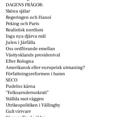
DAGENS FRÅGOR:
Sköna själar
Regeringen och Hanoi
Peking och Paris
Realistisk nordism
Inga nya djärva mål
Julen i Järfälla
Oss ordförande emellan
Västtysklands presidentval
Efter Bologna
Amerikansk eller europeisk utmaning?
Författningsreformen i hamn
SECO
Pudelns kärna
”Folksarndernokrati”
Ställda mot väggen
Utrikespolitiken i Vällingby
Gult virrvarr