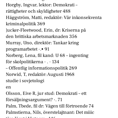
Horgby, Ingvar, lektor: Demokrati –
rättigheter och skyldigheter 488
Häggström, Matti, redaktör: Vår inkonsekventa
kriminalpolitik 369
]ucker-Fleetwood, Erin, dr: Kriserna på
den brittiska arbetsmarknaden 356
Murray, Uno, direktör: Tankar kring
programarbetet ·.• 91
Norberg, Lena, fil kand: U 68 – ingenting
för skolpolitikerna · . · 134
– Offentlig informationspolitik 269
Norwid, T, redaktör: Augusti 1968
studie i sovjetologi
en
Olsson, Eive R, jur stud: Demokrati – ett
försäljningsargument? ·. 71
Palm, Tbede, fil dr: Vägen till förtroende 74
Palmstierna, Nils, överstelajtnant: Det miiic