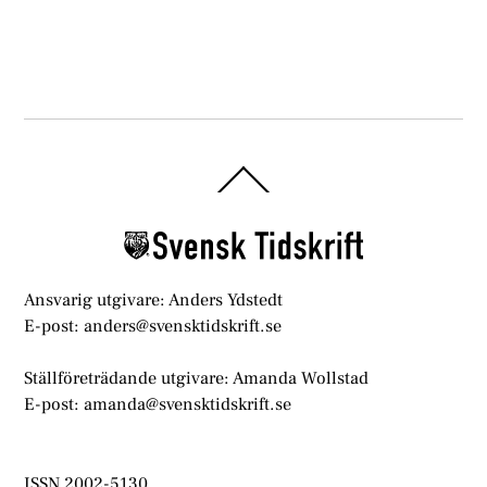
Back
To
Top
Ansvarig utgivare: Anders Ydstedt
E-post: anders@svensktidskrift.se
Ställföreträdande utgivare: Amanda Wollstad
E-post: amanda@svensktidskrift.se
ISSN 2002-5130