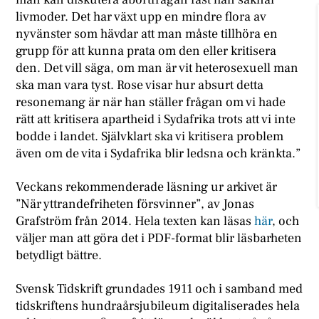
livmoder. Det har växt upp en mindre flora av
nyvänster som hävdar att man måste tillhöra en
grupp för att kunna prata om den eller kritisera
den. Det vill säga, om man är vit heterosexuell man
ska man vara tyst. Rose visar hur absurt detta
resonemang är när han ställer frågan om vi hade
rätt att kritisera apartheid i Sydafrika trots att vi inte
bodde i landet. Självklart ska vi kritisera problem
även om de vita i Sydafrika blir ledsna och kränkta.”
Veckans rekommenderade läsning ur arkivet är
”När yttrandefriheten försvinner”, av Jonas
Grafström från 2014. Hela texten kan läsas
här
, och
väljer man att göra det i PDF-format blir läsbarheten
betydligt bättre.
Svensk Tidskrift grundades 1911 och i samband med
tidskriftens hundraårsjubileum digitaliserades hela