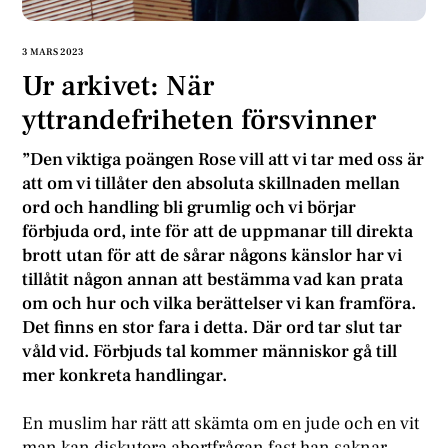
3 MARS 2023
Ur arkivet: När
yttrandefriheten försvinner
”Den viktiga poängen Rose vill att vi tar med oss är
att om vi tillåter den absoluta skillnaden mellan
ord och handling bli grumlig och vi börjar
förbjuda ord, inte för att de uppmanar till direkta
brott utan för att de sårar någons känslor har vi
tillåtit någon annan att bestämma vad kan prata
om och hur och vilka berättelser vi kan framföra.
Det finns en stor fara i detta. Där ord tar slut tar
våld vid. Förbjuds tal kommer människor gå till
mer konkreta handlingar.
En muslim har rätt att skämta om en jude och en vit
man kan diskutera abortfrågan fast han saknar