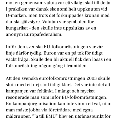
mot en gemensam valuta var ett viktigt skäl till detta.
I praktiken var dansk ekonomi helt uppknuten vid
D-marken, men trots det förknippades kronan med
danskt självstyre. Valutan var symbolen för
kungariket – den skulle inte uppslukas av en
anonym Europafederalism.
Inför den svenska EU-folkomröstningen var vår
linje därför tydlig: Euron var en på tok för tidigt
väckt fråga. Skulle den bli aktuell fick den lösas i en
folkomröstning någon gång i framtiden.
Att den svenska eurofolkomröstningen 2003 skulle
sluta med ett nej stod tidigt klart. Det var inte det att
kampanjen var feltänkt. I mångt och mycket
resonerade man som inför EU-folkomröstningen.
En kampanjorganisation kan inte vinna ett val, utan
man måste jobba via företrädare med egna
målgrupper. ”Ja till EMU” blev en utgångspunkt för