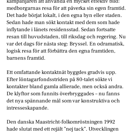
kampanjåren att använda en mycket effektiv bild:
medborgarnas resa för att påverka sin egen framtid.
Det hade börjat lokalt, i den egna byn eller staden.
Sedan hade man sökt kontakt med dem som hade
inflytande i länets residensstad. Sedan fortsatte
resan till huvudstaden, till riksdag och regering. Nu
var det dags för nästa steg: Bryssel. En odramatisk,
logisk resa för att förbättra den egna framtiden,
barnens framtid.
Ett omfattande kontaktnät byggdes gradvis upp.
Efter löntagarfondsstriden på 80-talet sökte vi
kontakter bland gamla allierade, men också andra.
De klyftor som funnits överbryggades – nu fanns
det nya spännande mål som var konstruktiva och
intresseskapande.
Den danska Maastricht-folkomröstningen 1992
hade slutat med ett rejält ”nej tack”. Utvecklingen