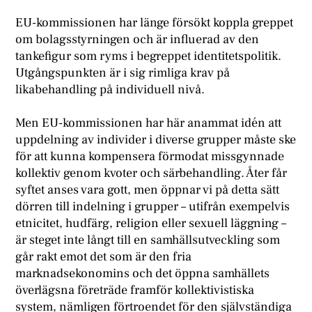
EU-kommissionen har länge försökt koppla greppet
om bolagsstyrningen och är influerad av den
tankefigur som ryms i begreppet identitetspolitik.
Utgångspunkten är i sig rimliga krav på
likabehandling på individuell nivå.
Men EU-kommissionen har här anammat idén att
uppdelning av individer i diverse grupper måste ske
för att kunna kompensera förmodat missgynnade
kollektiv genom kvoter och särbehandling. Åter får
syftet anses vara gott, men öppnar vi på detta sätt
dörren till indelning i grupper – utifrån exempelvis
etnicitet, hudfärg, religion eller sexuell läggning –
är steget inte långt till en samhällsutveckling som
går rakt emot det som är den fria
marknadsekonomins och det öppna samhällets
överlägsna företräde framför kollektivistiska
system, nämligen förtroendet för den självständiga