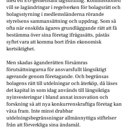
med en EU-gemensam lagstiftning. Kommissionen
vill se lagändringar i regelverken för bolagsrätt och
bolagsstyrning i medlemsländerna rörande
styrelsens sammansättning och uppdrag. Som så
ofta när enskilda ägares grundläggande rätt att få
bestämma över sina företag ifrågasätts, påstås
syftet vara att komma bort ifrån ekonomisk
kortsiktighet.
Men skadas äganderätten försämras
förutsättningarna för ansvarsfullt långsiktigt
agerande genom företagande. Och begränsas
bolagens rätt till utdelningar och återköp, då låses
det kapital in som idag används till långsiktiga
nyinvesteringar i bland annat innovation och
forskning så att nya konkurrenskraftiga företag kan
växa fram. Inte minst drabbar
utdelningsbegränsningar allmännyttiga stiftelser
från att förverkliga sina ändamål.