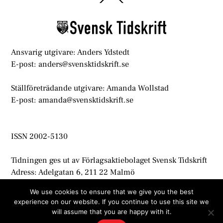
To
Top
Ansvarig utgivare: Anders Ydstedt
E-post: anders@svensktidskrift.se
Ställföreträdande utgivare: Amanda Wollstad
E-post: amanda@svensktidskrift.se
ISSN 2002-5130
Tidningen ges ut av Förlagsaktiebolaget Svensk Tidskrift
Adress: Adelgatan 6, 211 22 Malmö
info@svensktidskrift.se
We use cookies to ensure that we give you the best
experience on our website. If you continue to use this site we
© Svensk Tidskrift 2021
will assume that you are happy with it.