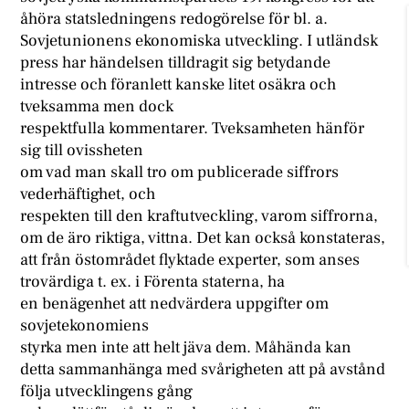
åhöra statsledningens redogörelse för bl. a.
Sovjetunionens ekonomiska utveckling. I utländsk
press har händelsen tilldragit sig betydande
intresse och föranlett kanske litet osäkra och
tveksamma men dock
respektfulla kommentarer. Tveksamheten hänför
sig till ovissheten
om vad man skall tro om publicerade siffrors
vederhäftighet, och
respekten till den kraftutveckling, varom siffrorna,
om de äro riktiga, vittna. Det kan också konstateras,
att från östområdet flyktade experter, som anses
trovärdiga t. ex. i Förenta staterna, ha
en benägenhet att nedvärdera uppgifter om
sovjetekonomiens
styrka men inte att helt jäva dem. Måhända kan
detta sammanhänga med svårigheten att på avstånd
följa utvecklingens gång