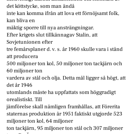
det köttstycke, som man ändå
inte kan komma ifrån att lova ett förnöjsamt folk,
kan bliva en
mäktig sporre till nya ansträngningar.
Efter krigets slut tillkännagav Stalin, att
Sovjetunionen efter
tre femårsplaner d. v. s. år 1960 skulle vara i stånd
att producera
500 miljoner ton kol, 50 miljoner ton tackjärn och
60 miljoner ton
vardera av stål och olja. Detta mål ligger så högt, att
det år 1946
utomlands måste ha uppfattats som höggradigt
orealistiskt. Till
jämförelse skall nämligen framhållas, att Förerita
staternas produktion år 1951 faktiskt utgjorde 523
miljoner ton kol, 64 miljoner
ton tackjärn, 95 miljoner ton stål och 307 miljoner