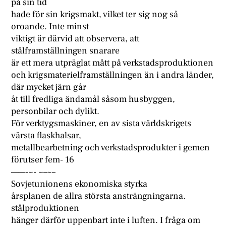
på sin tid
hade för sin krigsmakt, vilket ter sig nog så
oroande. Inte minst
viktigt är därvid att observera, att
stålframställningen snarare
är ett mera utpräglat mått på verkstadsproduktionen
och krigsmaterielframställningen än i andra länder,
där mycket järn går
åt till fredliga ändamål såsom husbyggen,
personbilar och dylikt.
För verktygsmaskiner, en av sista världskrigets
värsta flaskhalsar,
metallbearbetning och verkstadsprodukter i gemen
förutser fem- 16
——-~- ~–~–
Sovjetunionens ekonomiska styrka
årsplanen de allra största ansträngningarna.
stålproduktionen
hänger därför uppenbart inte i luften. I fråga om