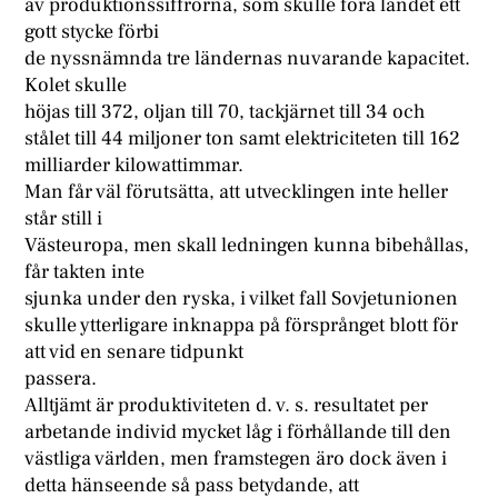
av produktionssiffrorna, som skulle föra landet ett
gott stycke förbi
de nyssnämnda tre ländernas nuvarande kapacitet.
Kolet skulle
höjas till 372, oljan till 70, tackjärnet till 34 och
stålet till 44 miljoner ton samt elektriciteten till 162
milliarder kilowattimmar.
Man får väl förutsätta, att utvecklingen inte heller
står still i
Västeuropa, men skall ledningen kunna bibehållas,
får takten inte
sjunka under den ryska, i vilket fall Sovjetunionen
skulle ytterligare inknappa på försprånget blott för
att vid en senare tidpunkt
passera.
Alltjämt är produktiviteten d. v. s. resultatet per
arbetande individ mycket låg i förhållande till den
västliga världen, men framstegen äro dock även i
detta hänseende så pass betydande, att