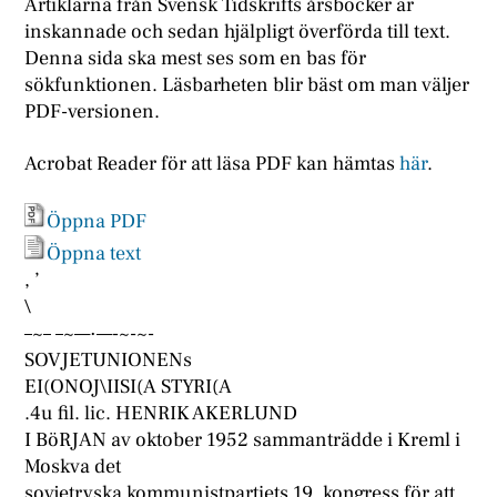
Artiklarna från Svensk Tidskrifts årsböcker är
inskannade och sedan hjälpligt överförda till text.
Denna sida ska mest ses som en bas för
sökfunktionen. Läsbarheten blir bäst om man väljer
PDF-versionen.
Acrobat Reader för att läsa PDF kan hämtas
här
.
Öppna PDF
Öppna text
, ’
\
–~– –~—·—-~-~-
SOVJETUNIONENs
EI(ONOJ\IISI(A STYRI(A
.4u fil. lic. HENRIK AKERLUND
I BöRJAN av oktober 1952 sammanträdde i Kreml i
Moskva det
sovjetryska kommunistpartiets 19. kongress för att