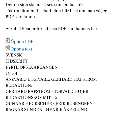
Denna sida ska mest ses som en bas för
sökfunktionen. Läsbarheten blir bäst om man väljer
PDF-versionen.
Acrobat Reader för att läsa PDF kan hämtas
här
.
Öppna PDF
Öppna text
SVENSK
TIDSKRIFT
FYRTIFÖRSTA ÅRGÅNGEN
l 9 5 4
ANsVARIG UTGIVARE: GERHARD HAFSTRÖM
REDAKTION:
GERHARD RAPSTRÖM · TORVALD HÖJER
REDAKTIONSKOMMITTE:
GUNNAR HECKSCHER · ERIK ROSENGREN
RAGNAR SUNDEN · HENRIK ÅKERLUND