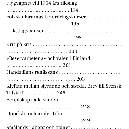
Flygvapnet vid 1954 års riksdag
………………………………….. 194
Folkskollärarnas befordringskurser . . . . . . . . . . . . . .
. . . . . . . . . . . . . . . . . . . . . . . . . 196
I riksdagspausen . . . . . . . . . . . . . . . . . . . . . . . . . . . . .
. . . . . . . . . . . . . . . . . . . . . . . . . . 198
Kris på kris . . . . . . . . . . . . . . . . . . . . . . . . . . . . . . . . . . .
. . . . . . . . . . . . . . . . . . . . . . . . 200
»Reservarbetena» och valen i Finland
……………………………… 201
Handstilens renässans . . . . . . . . . . . . . . . . . . . . . . . .
. . . . . . . . . . . . . . . . . . . . . . . . . . . 203
Klyftan mellan styrande och styrda. Brev till Svensk
Tidskrift . . . . . . . . . . . . 245
Beredskap i alla skiften
………………………………………… 248
Uppifrån oeh underifrån
………………………………………… 249
Smålands Taberg oeh titanet . . . . . . . . . . . . . . . . . . . .