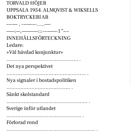
TORVALD HÖJER
UPPSALA 1954. ALMQVIST & WIKSELLS
BOKTRYCKERI AB
–~—– , -~—–~-…..—–
——:—,————:::-~——– l ”~~
INNEHÅLLSFÖRTECKNING
Ledare:
»Väl hävdad konjunktur»
………………………………………. .
Det nya perspektivet
…………………………………………… .
Nya signaler i bostadspolitiken
………………………………….. .
Sänkt skolstandard
……………………………………………. .
Sverige inför utlandet
………………………………………… .
Förlorad rond
………………………………………………… .