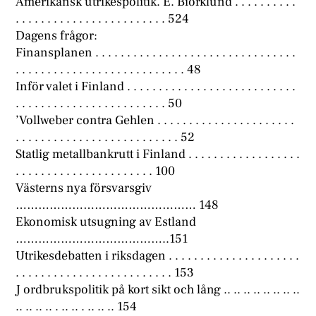
Amerikansk utrikespolitik. E. Biörklund . . . . . . . . . .
. . . . . . . . . . . . . . . . . . . . . . . . 524
Dagens frågor:
Finansplanen . . . . . . . . . . . . . . . . . . . . . . . . . . . . . . . .
. . . . . . . . . . . . . . . . . . . . . . . . . . . 48
Inför valet i Finland . . . . . . . . . . . . . . . . . . . . . . . . . . .
. . . . . . . . . . . . . . . . . . . . . . . . 50
’Vollweber contra Gehlen . . . . . . . . . . . . . . . . . . . . . .
. . . . . . . . . . . . . . . . . . . . . . . . . . 52
Statlig metallbankrutt i Finland . . . . . . . . . . . . . . . . . .
. . . . . . . . . . . . . . . . . . . . . . 100
Västerns nya försvarsgiv
………………………………………… 148
Ekonomisk utsugning av Estland
…………………………………..151
Utrikesdebatten i riksdagen . . . . . . . . . . . . . . . . . . . . .
. . . . . . . . . . . . . . . . . . . . . . . . . 153
J ordbrukspolitik på kort sikt och lång .. .. .. .. .. .. .. ..
.. .. .. .. . .. .. . .. .. .. 154