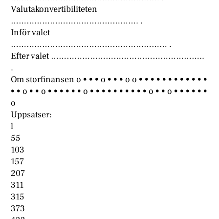
Valutakonvertibiliteten
…………………………………………. .
Inför valet
…………………………………………………… .
Efter valet …………………………………………………..
.
Om storfinansen o • • • o • • • o o • • • • • • • • • • • •
• • o • • o • • • • • • o • • • • • • • • • • o • • o • • • • • •
o
Uppsatser:
l
55
103
157
207
311
315
373