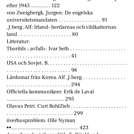
efter 1945 ………… 122
von Zweigbergk, Jurgen: De engelska
universitetsmandaten . . . . . . . . . . . . . . . . 91
.J.berg, Alf: Irland- herdarnas och vildkattornas
land . . . . . . . . . . . . . . . . . . . . 80
Litteratur:
Thorilds :.avfall». Ivar Seth . . . . . . . . . . . . . . . . . . . . .
. . . . . . . . . . . . . . . . . . . . . . . . 41
USA och Sovjet. B. . . . . . . . . . . . . . . . . . . . . . . . . . . . . .
. . . . . . . . . . . . . . . . . . . . . . . . 98
Lärdomar från Korea. Alf .J.berg . . . . . . . . . . . . . . . .
. . . . . . . . . . . . . . . . . . . . . . . . 294
Officiella kommunikeer. Erik de Laval
……………………………… 295
Olavus Petri. Curt RohtZieb . . . . . . . . . . . . . . . . . . . . .
. . . . . . . . . . . . . . . . . . . . . . . . . 299
överhusproblem. Olle Nyman
••…………………………………… 423