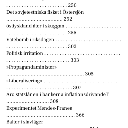
. . . . . . . . . . . . . . . . . . . . . . . . 250
Det sovjetestniska fisket i Östersjön
………………………………. 252
östtyskland åter i skuggan . . . . . . . . . . . . . . . . . . . . . .
. . . . . . . . . . . . . . . . . . . . . . . . 255
Vätebomb i riksdagen . . . . . . . . . . . . . . . . . . . . . . . . . .
. . . . . . . . . . . . . . . . . . . . . . . . 302
Politisk irritation . . . . . . . . . . . . . . . . . . . . . . . . . . . . . .
. . . . . . . . . . . . . . . . . . . . . . . . . 303
»Propagandaminister»
…………………………………………… 305
»Liberalisering» . . . . . . . . . . . . . . . . . . . . . . . . . . . . . .
. . . . . . . . . . . . . . . . . . . . . . . . . . 307
Äro statslånen i bankerna inflationsdrivandeT
………………………. 308
Experimentet Mendes-Franee
……………………………………… 366
Balter i slavläger