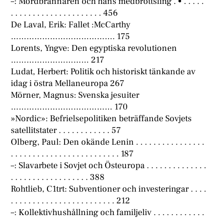
–: Mordbrännaren och hans medbrottsling . • . . . . .
. . . . . . . . . . . . . . . . . . . . . 456
De Laval, Erik: Fallet :McCarthy
…………………………………. 175
Lorents, Yngve: Den egyptiska revolutionen
………………………… 217
Ludat, Herbert: Politik och historiskt tänkande av
idag i östra Mellaneuropa 267
Mörner, Magnus: Svenska jesuiter
………………………………… 170
»Nordic»: Befrielsepolitiken beträffande Sovjets
satellitstater . . . . . . . . . . . . 57
Olberg, Paul: Den okände Lenin . . . . . . . . . . . . . . . .
. . . . . . . . . . . . . . . . . . . . . . . . . 187
–: Slavarbete i Sovjet och Östeuropa . . . . . . . . . . . . . .
. . . . . . . . . . . . . . . . . . 388
Rohtlieb, C1trt: Subventioner och investeringar . . . .
. . . . . . . . . . . . . . . . . . . . . . . . 212
–: Kollektivhushållning och familjeliv . . . . . . . . . . . .