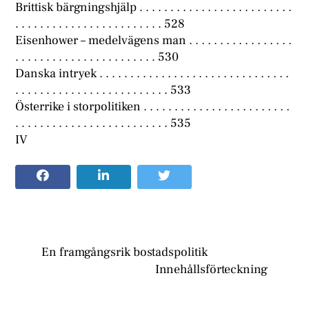
Brittisk bärgningshjälp . . . . . . . . . . . . . . . . . . . . . . . . .
. . . . . . . . . . . . . . . . . . . . . . . . 528
Eisenhower – medelvägens man . . . . . . . . . . . . . . . . .
. . . . . . . . . . . . . . . . . . . . . . . 530
Danska intryek . . . . . . . . . . . . . . . . . . . . . . . . . . . . . . .
. . . . . . . . . . . . . . . . . . . . . . . . . 533
Österrike i storpolitiken . . . . . . . . . . . . . . . . . . . . . . . .
. . . . . . . . . . . . . . . . . . . . . . . . . 535
IV
En framgångsrik bostadspolitik
Innehållsförteckning