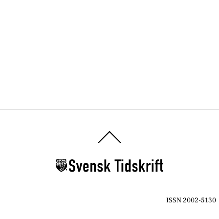
Back
To
Top
ISSN 2002-5130