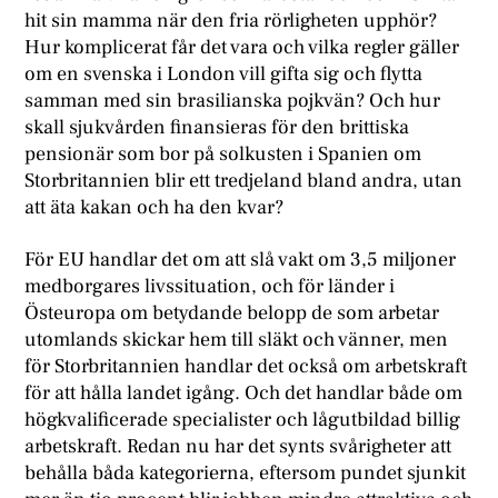
hit sin mamma när den fria rörligheten upphör?
Hur komplicerat får det vara och vilka regler gäller
om en svenska i London vill gifta sig och flytta
samman med sin brasilianska pojkvän? Och hur
skall sjukvården finansieras för den brittiska
pensionär som bor på solkusten i Spanien om
Storbritannien blir ett tredjeland bland andra, utan
att äta kakan och ha den kvar?
För EU handlar det om att slå vakt om 3,5 miljoner
medborgares livssituation, och för länder i
Östeuropa om betydande belopp de som arbetar
utomlands skickar hem till släkt och vänner, men
för Storbritannien handlar det också om arbetskraft
för att hålla landet igång. Och det handlar både om
högkvalificerade specialister och lågutbildad billig
arbetskraft. Redan nu har det synts svårigheter att
behålla båda kategorierna, eftersom pundet sjunkit