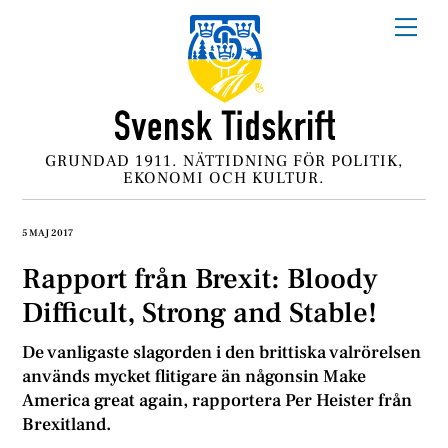
Skip
Me
to
content
GRUNDAD 1911. NÄTTIDNING FÖR POLITIK,
EKONOMI OCH KULTUR.
5 MAJ 2017
Rapport från Brexit: Bloody
Difficult, Strong and Stable!
De vanligaste slagorden i den brittiska valrörelsen
används mycket flitigare än någonsin Make
America great again, rapportera Per Heister från
Brexitland.