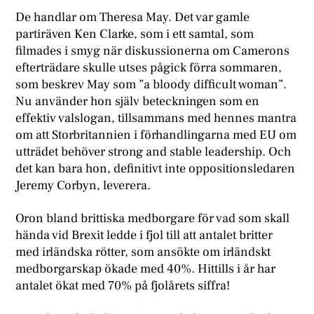
De handlar om Theresa May. Det var gamle
partiräven Ken Clarke, som i ett samtal, som
filmades i smyg när diskussionerna om Camerons
efterträdare skulle utses pågick förra sommaren,
som beskrev May som ”a bloody difficult woman”.
Nu använder hon själv beteckningen som en
effektiv valslogan, tillsammans med hennes mantra
om att Storbritannien i förhandlingarna med EU om
utträdet behöver strong and stable leadership. Och
det kan bara hon, definitivt inte oppositionsledaren
Jeremy Corbyn, leverera.
Oron bland brittiska medborgare för vad som skall
hända vid Brexit ledde i fjol till att antalet britter
med irländska rötter, som ansökte om irländskt
medborgarskap ökade med 40%. Hittills i år har
antalet ökat med 70% på fjolårets siffra!