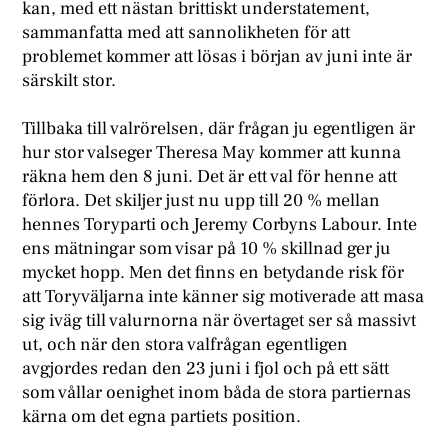
kan, med ett nästan brittiskt understatement,
sammanfatta med att sannolikheten för att
problemet kommer att lösas i början av juni inte är
särskilt stor.
Tillbaka till valrörelsen, där frågan ju egentligen är
hur stor valseger Theresa May kommer att kunna
räkna hem den 8 juni. Det är ett val för henne att
förlora. Det skiljer just nu upp till 20 % mellan
hennes Toryparti och Jeremy Corbyns Labour. Inte
ens mätningar som visar på 10 % skillnad ger ju
mycket hopp. Men det finns en betydande risk för
att Toryväljarna inte känner sig motiverade att masa
sig iväg till valurnorna när övertaget ser så massivt
ut, och när den stora valfrågan egentligen
avgjordes redan den 23 juni i fjol och på ett sätt
som vållar oenighet inom båda de stora partiernas
kärna om det egna partiets position.