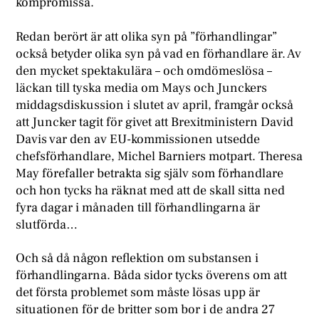
kompromissa.
Redan berört är att olika syn på ”förhandlingar”
också betyder olika syn på vad en förhandlare är. Av
den mycket spektakulära – och omdömeslösa –
läckan till tyska media om Mays och Junckers
middagsdiskussion i slutet av april, framgår också
att Juncker tagit för givet att Brexitministern David
Davis var den av EU-kommissionen utsedde
chefsförhandlare, Michel Barniers motpart. Theresa
May förefaller betrakta sig själv som förhandlare
och hon tycks ha räknat med att de skall sitta ned
fyra dagar i månaden till förhandlingarna är
slutförda…
Och så då någon reflektion om substansen i
förhandlingarna. Båda sidor tycks överens om att
det första problemet som måste lösas upp är
situationen för de britter som bor i de andra 27