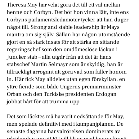
Theresa May har velat göra det till ett val mellan
henne och Corbyn. Det bör hon vinna lätt, inte ens
Corbyns parlamentsledamöter tycker att han duger
något till. Strong and stable leadership är Mays
mantra om sig själv. Sällan har någon utomstående
gjort en så stark insats för att stärka en sittande
regeringschef som den omdömeslöse läckan i
Juncker stab – alla utgår från att det är hans
stabschef Martin Selmayr som är skyldig, han är
tillräckligt arrogant att göra vad som faller honom
in. Här fick May alldeles utan egen förskyllan, en
yttre fiende som både Ungerns premiärminister
Orban och den Turkiske presidenten Erdogan
jobbat hårt för att trumma upp.
Det som läcktes må ha varit nedsättande för May,
men spelade definitivt med i kampanjplanen. De
senaste dagarna har valrörelsen dominerats av
påståenden om att EU vill bli av med henne för att