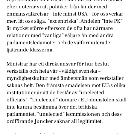
efter noterar vi att politiker från länder med
enmansvalkretsar – inte minst USA – för oss verkar
mer, låt oss säga, ”excentriska”. Andelen ”inte PK”
är mycket större eftersom de ofta har närmare
relationer med ”vanliga” väljare än med andra
parlamentsledamöter och de välformulerade
tjattrande klasserna.
Ministrar har ett direkt ansvar för hur beslut
verkställs och hela vår – väldigt svenska –
myndighetskultur med ämbetsmän som verkställer
saknas helt. Den främsta smädelsen mot EU:s olika
institutioner är att de består av ”unelected
officials”. ”Unelected” domare i EU-domstolen skall
inte kunna bestämma över det brittiska
parlamentet, ”unelected” kommissionen och dess
ordförande Juncker saknar all legitimitet.