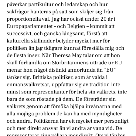
påverkar partikultur och ledarskap och hur
sakfrågor hanteras på sätt som skiljer sig från
proportionella val. Jag har också under 20 år i
Europaparlamentet – och Belgien – kommit att
successivt, och ganska långsamt, förstå att
kulturella skillnader betyder mycket mer för
politiken än jag tidigare kunnat föreställa mig och
de flesta inser. När Theresa May talar om att hon
skall förhandla om Storbritanniens utträde ur EU
menar hon något distinkt annorlunda än ”EU”
tänker sig. Brittiska politiker, som är valda i
enmansvalkretsar, uppfattar sig av tradition inte
minst som representanter för hela sin valkrets, inte
bara de som röstade på dem. De företräder sin
valkrets genom att försöka hjälpa invånarna med
alla möjliga problem de kan ha med myndigheter
och andra. Politikerna har ett mycket mer personligt
och mer direkt ansvar än vi andra är vana vid. De
representerar sina väljare mer direkt. Om vi tänker