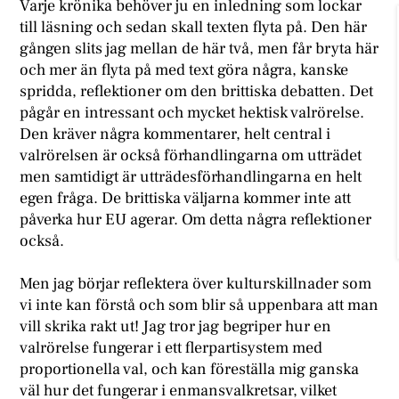
Varje krönika behöver ju en inledning som lockar
till läsning och sedan skall texten flyta på. Den här
gången slits jag mellan de här två, men får bryta här
och mer än flyta på med text göra några, kanske
spridda, reflektioner om den brittiska debatten. Det
pågår en intressant och mycket hektisk valrörelse.
Den kräver några kommentarer, helt central i
valrörelsen är också förhandlingarna om utträdet
men samtidigt är utträdesförhandlingarna en helt
egen fråga. De brittiska väljarna kommer inte att
påverka hur EU agerar. Om detta några reflektioner
också.
Men jag börjar reflektera över kulturskillnader som
vi inte kan förstå och som blir så uppenbara att man
vill skrika rakt ut! Jag tror jag begriper hur en
valrörelse fungerar i ett flerpartisystem med
proportionella val, och kan föreställa mig ganska
väl hur det fungerar i enmansvalkretsar, vilket