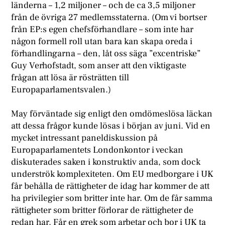
länderna – 1,2 miljoner – och de ca 3,5 miljoner
från de övriga 27 medlemsstaterna. (Om vi bortser
från EP:s egen chefsförhandlare – som inte har
någon formell roll utan bara kan skapa oreda i
förhandlingarna – den, låt oss säga ”excentriske”
Guy Verhofstadt, som anser att den viktigaste
frågan att lösa är rösträtten till
Europaparlamentsvalen.)
May förväntade sig enligt den omdömeslösa läckan
att dessa frågor kunde lösas i början av juni. Vid en
mycket intressant paneldiskussion på
Europaparlamentets Londonkontor i veckan
diskuterades saken i konstruktiv anda, som dock
underströk komplexiteten. Om EU medborgare i UK
får behålla de rättigheter de idag har kommer de att
ha privilegier som britter inte har. Om de får samma
rättigheter som britter förlorar de rättigheter de
redan har. Får en grek som arbetar och bor i UK ta