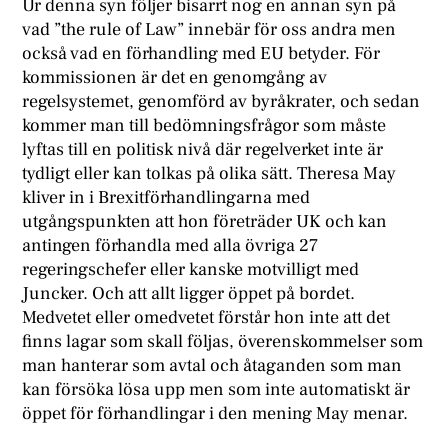
Ur denna syn följer bisarrt nog en annan syn på
vad ”the rule of Law” innebär för oss andra men
också vad en förhandling med EU betyder. För
kommissionen är det en genomgång av
regelsystemet, genomförd av byråkrater, och sedan
kommer man till bedömningsfrågor som måste
lyftas till en politisk nivå där regelverket inte är
tydligt eller kan tolkas på olika sätt. Theresa May
kliver in i Brexitförhandlingarna med
utgångspunkten att hon företräder UK och kan
antingen förhandla med alla övriga 27
regeringschefer eller kanske motvilligt med
Juncker. Och att allt ligger öppet på bordet.
Medvetet eller omedvetet förstår hon inte att det
finns lagar som skall följas, överenskommelser som
man hanterar som avtal och åtaganden som man
kan försöka lösa upp men som inte automatiskt är
öppet för förhandlingar i den mening May menar.