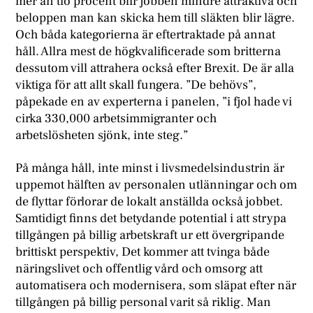
mer än tio procent blir jobben mindre attraktiva och
beloppen man kan skicka hem till släkten blir lägre.
Och båda kategorierna är eftertraktade på annat
håll. Allra mest de högkvalificerade som britterna
dessutom vill attrahera också efter Brexit. De är alla
viktiga för att allt skall fungera. ”De behövs”,
påpekade en av experterna i panelen, ”i fjol hade vi
cirka 330,000 arbetsimmigranter och
arbetslösheten sjönk, inte steg.”
På många håll, inte minst i livsmedelsindustrin är
uppemot hälften av personalen utlänningar och om
de flyttar förlorar de lokalt anställda också jobbet.
Samtidigt finns det betydande potential i att strypa
tillgången på billig arbetskraft ur ett övergripande
brittiskt perspektiv, Det kommer att tvinga både
näringslivet och offentlig vård och omsorg att
automatisera och modernisera, som släpat efter när
tillgången på billig personal varit så riklig. Man