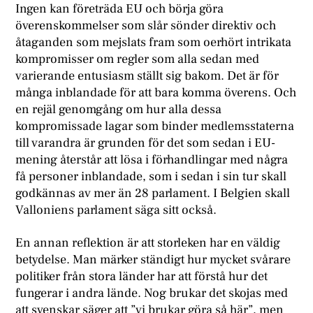
Ingen kan företräda EU och börja göra
överenskommelser som slår sönder direktiv och
åtaganden som mejslats fram som oerhört intrikata
kompromisser om regler som alla sedan med
varierande entusiasm ställt sig bakom. Det är för
många inblandade för att bara komma överens. Och
en rejäl genomgång om hur alla dessa
kompromissade lagar som binder medlemsstaterna
till varandra är grunden för det som sedan i EU-
mening återstår att lösa i förhandlingar med några
få personer inblandade, som i sedan i sin tur skall
godkännas av mer än 28 parlament. I Belgien skall
Valloniens parlament säga sitt också.
En annan reflektion är att storleken har en väldig
betydelse. Man märker ständigt hur mycket svårare
politiker från stora länder har att förstå hur det
fungerar i andra lände. Nog brukar det skojas med
att svenskar säger att ”vi brukar göra så här”, men