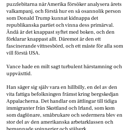
puzzlebitarna när Amerika försöker analysera årets
valkampanj, och förstå hur en så osannolik person
som Donald Trump kunnat kidnappa det
republikanska partiet och vinna dess primärval.
Ändå är det knappast syftet med boken, och den
förklarar knappast allt. Däremot är den ett
fascinerande vittnesbörd, och ett måste för alla som
vill förstå USA.
Vance hade en milt sagt turbulent härstamning och
uppväxttid.
Han säger sig själv vara en hillbilly, en del av den
vita fattiga befolkningen främst kring bergskedjan
Appalacherna. Det handlar om ättlingar till tidiga
immigranter från Skottland och Irland, som kom
som daglönare, småbrukare och sedermera blev en
stor del av den amerikanska arbetarklassen och
bemannade spinnerier och stålverk.