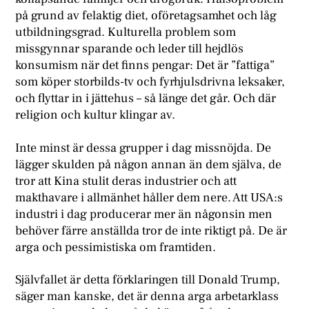
på grund av felaktig diet, oföretagsamhet och låg
utbildningsgrad. Kulturella problem som
missgynnar sparande och leder till hejdlös
konsumism när det finns pengar: Det är ”fattiga”
som köper storbilds-tv och fyrhjulsdrivna leksaker,
och flyttar in i jättehus – så länge det går. Och där
religion och kultur klingar av.
Inte minst är dessa grupper i dag missnöjda. De
lägger skulden på någon annan än dem själva, de
tror att Kina stulit deras industrier och att
makthavare i allmänhet håller dem nere. Att USA:s
industri i dag producerar mer än någonsin men
behöver färre anställda tror de inte riktigt på. De är
arga och pessimistiska om framtiden.
Självfallet är detta förklaringen till Donald Trump,
säger man kanske, det är denna arga arbetarklass