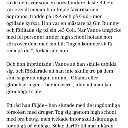
rökte och svor som en borstbindare, läste Bibeln
varje kväll medan hon följde favoritserien
Sopranos, trodde på USA och på Gud – men
ogillade kyrkor. Hon var en mästare på Gin Rummy
och förlitade sig på sin .45 Colt. När Vance umgicks
med fel personer under high school hotade hon
köra över dem med sin bil; ”ingen kommer att få
reda på det”, förklarade hon.
Och hon inpräntade i Vance att han skulle utbilda
sig, och förklarade att han inte skulle tro på dem
som säger att någon annan – Obama eller
globaliseringen – bär ansvaret, utan att man kan
göra något själv.
Ett råd han följde – han slutade med de ungdomliga
försöken med droger. Tog sig igenom high school
med bra betyg, men tvekade inför skuldsättningen
för att gå på college. Sökte därför till marinkåren