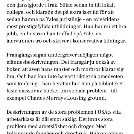
och tjänstgjorde i Irak. Sökte sedan in till lokalt
college, och klarade det på extra kort tid för att
sedan hamna på Yales juristlinje – en av världens
mest prestigefyllda utbildningar. Han har nu ett bra
jobb, en hustrun han träffade på Yale, en
återvunnen tro och skriver i konservativa tidningar.
Framgångssagan undergräver möjligen något
eländesbeskrivningen. Det framgår ju också av
boken att även hans moster och morbror klarar sig
bra. Och han kan inte ha varit riktigt så omedveten
som tonåring – han berättar hur han på biblioteket
läste massor av böcker om sociala problem – till
exempel Charles Murrays Lousing ground.
Beskrivningen av de stora problemen i USA:s vita
arbetarklass är däremot saklig. Det finns stora
problem med arbetslöshet och droger. Med
kollapsande familjer och drogbruk. Hälsoproblem