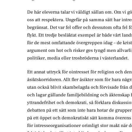
De här eleverna talar vi väldigt sällan om. Om vi gö
oss att respektera. Ungefär på samma sätt har intre
begränsat. Det var fel offer och dessutom ofta fel f
flykt. Ett tredje besläktat exempel är både vårt l
för de mest omfattande övergreppen idag – de krist
argument om hot och risker ges tyngd men allvarlig
politiker, media eller trosbröderna i västerlandet.
Ett annat uttryck för ointresset för religion och d
åsiktskorridoren. Allt fler åsikter som för bara någ
utan också blivit skambelagda och förvisade från de
och lagar gällande familjebildning och äktenskap fö
yttrandefrihet och demokrati, så förklara diskuss
debatten på ett sätt som inte bara hotar de grupper 
på ett öppet och demokratiskt sätt komma överens o
för intresseorganisationer orimligt stor makt när 