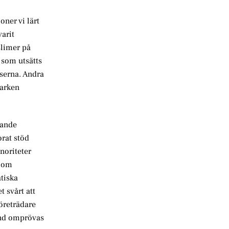
oner vi lärt
varit
slimer på
 som utsätts
sserna. Andra
varken
pande
orat stöd
noriteter
r om
tiska
t svårt att
öreträdare
land omprövas