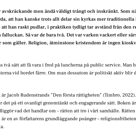
ler avskräckande men ändå väldigt trångt och inskränkt. Som n
da, att han kanske trots allt delar sin kyrkas mer traditionella
tt han raskt pudlar, i praktiken tydligt tar avstånd från den r
 falluckan. Så var de bara två. Det var varken vackert eller sär
r som gäller. Religion, åtminstone kristendom är ingen kioskvä
ns två sätt att få vara i fred på luncherna på public service. Man 
aterna vid bordet färre. Om man dessutom är politiskt aktiv blir d
k är Jacob Rudenstrands ”Den första rättigheten” (Timbro, 2022). 
ör det på ett ovanligt genomtänkt och engagerande sätt. Boken är 
liggör vad det handlar om – rätten att tro i vårt samhälle. Rätten 
et är en av författarens grundläggande poänger – religionsfrihete
a.