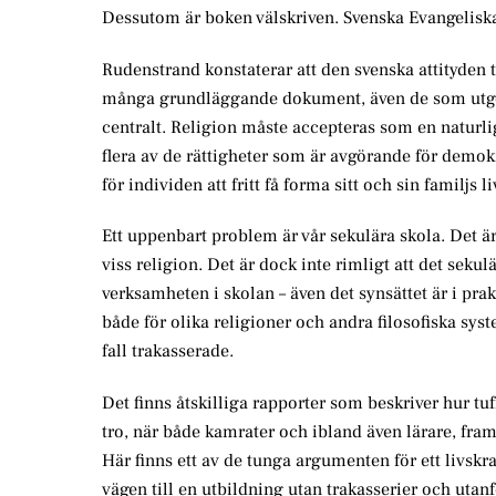
Dessutom är boken välskriven. Svenska Evangeliska 
Rudenstrand konstaterar att den svenska attityden t
många grundläggande dokument, även de som utgör b
centralt. Religion måste accepteras som en naturli
flera av de rättigheter som är avgörande för demo
för individen att fritt få forma sitt och sin familjs
Ett uppenbart problem är vår sekulära skola. Det är
viss religion. Det är dock inte rimligt att det seku
verksamheten i skolan – även det synsättet är i pra
både för olika religioner och andra filosofiska syst
fall trakasserade.
Det finns åtskilliga rapporter som beskriver hur tuff
tro, när både kamrater och ibland även lärare, fra
Här finns ett av de tunga argumenten för ett livskra
vägen till en utbildning utan trakasserier och utan