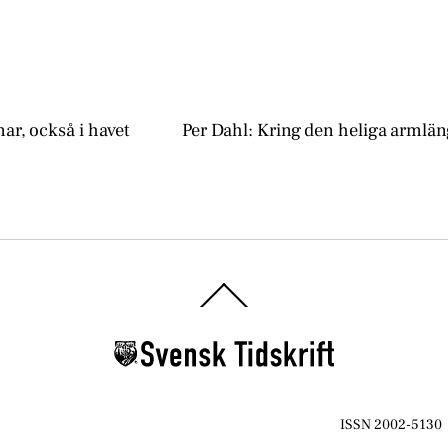
ar, också i havet
Per Dahl: Kring den heliga arml
Back
To
Top
ISSN 2002-5130