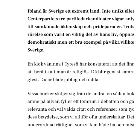
Ibland är Sverige ett extremt land. Inte unikt el
Centerpartiets tre partiledarkandidater vågar anty
till samkönade äktenskap och prideparader. Trots a
rörelse som varit en viktig del av hans liv, öppnas
demokratiskt men ett bra exempel på vilka villko
Sverige.
En klok väninna i Tyresö har konstaterat att det fin
att berätta att man är religiös. Då blir genast kamr
glest. Du är både jobbig och udda.
Vissa böcker skiljer sig från de andra, en sådan bo
ämne på allvar, fyller ett tomrum i debatten och g
relevanta och väl valda citat och referenser som tyd
dess betydelse, som vi alltför ofta underskattar. D
underordnad rättighet som vi kan både ha och mist