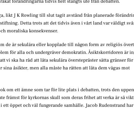
pråkat förändringarna tidvis helt stängts ute från debatten.
 likt J K Rowling till slut tagit avstånd från planerade förändri
tning. Detta trots att det tidvis även i vårt land var väldigt svår
 och moraliska konsekvenser.
 om de är sekulära eller kopplade till någon form av religiös övert
lem för alla och undergräver demokratin. Åsiktskorridoren är ing
 att vi ska ha råd att låta sekulära överstepräster sätta gränser fö
för sina åsikter, men alla måste ha rätten att låta dem vägas mot
ok om ett ämne som tar för lite plats i debatten, trots den uppe
te främst för kyrkornas skull som deras frihet att verka är så vikt
liv i ett öppet och väl fungerande samhälle. Jacob Rudenstrand har 