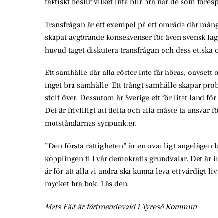
faktiskt beslut vilket inte blir bra när de som föres
Transfrågan är ett exempel på ett område där många,
skapat avgörande konsekvenser för även svensk lagstif
huvud taget diskutera transfrågan och dess etiska
Ett samhälle där alla röster inte får höras, oavsett
inget bra samhälle. Ett trångt samhälle skapar prob
stolt över. Dessutom är Sverige ett för litet land för
Det är frivilligt att delta och alla måste ta ansvar 
motståndarnas synpunkter.
”Den första rättigheten” är en ovanligt angelägen b
kopplingen till vår demokratis grundvalar. Det är in
är för att alla vi andra ska kunna leva ett värdigt 
mycket bra bok. Läs den.
Mats Fält är förtroendevald i Tyresö Kommun