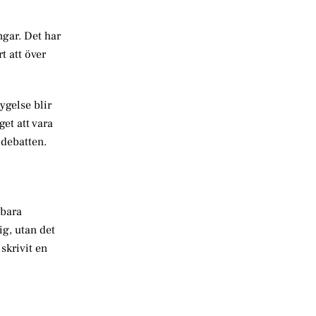
ngar. Det har
t att över
ygelse blir
et att vara
r debatten.
nbara
ig, utan det
skrivit en