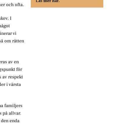
er och ofta.
kev. I
något
inerar vi
så om rätten
eras av en
ngspunkt för
s av respekt
er i värsta
na familjers
 på allvar.
t den enda