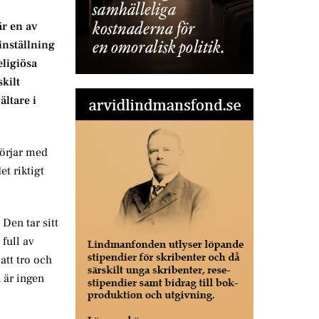
är en av
 inställning
eligiösa
skilt
ltare i
börjar med
et riktigt
Den tar sitt
full av
att tro och
n är ingen