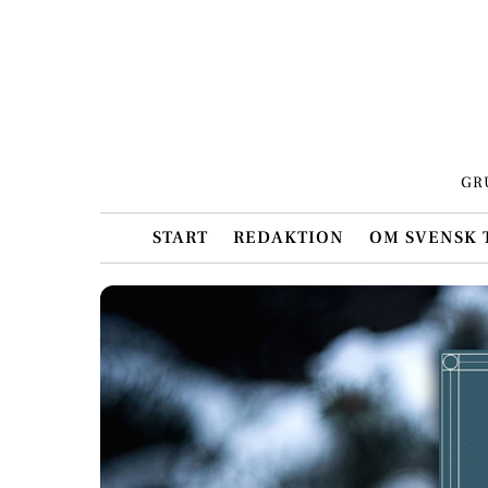
Skip
to
content
GR
START
REDAKTION
OM SVENSK 