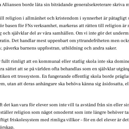
Alliansen borde låta sin biträdande generalsekreterare skriva m
ill religion i allmänhet och kristendom i synnerhet är påtagligt s
asen för FNs verksamhet, markeras att rätten till religion är 
g och självklar del av våra samhällen. Om vi inte gör det underm
kratin. Det handlar mest uppenbart om yttrandefriheten men ock
 liv, påverka barnens uppfostran, utbildning och andra saker.
 fullt rimligt att en kommunal eller statlig skola inte ska domin
lära sättet att se på världen ofta behandlas som en självklar utgå
ktiken ett trossystem. En fungerande offentlig skola borde prägla
em, utan att deras anhängare ska behöva känna sig åsidosatta, ell
t det kan vara för elever som inte vill ta avstånd från sin eller si
mställer religion som något omodernt som inte längre behöver tas
ftigt friskolesystem med rimliga villkor – för en del elever är de
förskap.