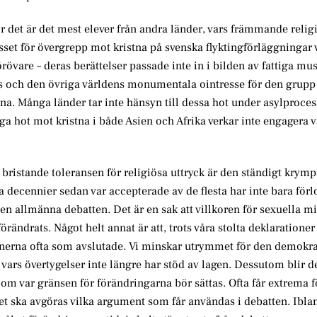
r det är det mest elever från andra länder, vars främmande religi
sset för övergrepp mot kristna på svenska flyktingförläggningar 
örövare – deras berättelser passade inte in i bilden av fattiga mu
ands och den övriga världens monumentala ointresse för den grupp
na. Många länder tar inte hänsyn till dessa hot under asylproce
a hot mot kristna i både Asien och Afrika verkar inte engagera 
en bristande toleransen för religiösa uttryck är den ständigt krym
ra decennier sedan var accepterade av de flesta har inte bara förl
n allmänna debatten. Det är en sak att villkoren för sexuella mi
rändrats. Något helt annat är att, trots våra stolta deklaratione
ionerna ofta som avslutade. Vi minskar utrymmet för den demokra
vars övertygelser inte längre har stöd av lagen. Dessutom blir de
m var gränsen för förändringarna bör sättas. Ofta får extrema f
det ska avgöras vilka argument som får användas i debatten. Ib