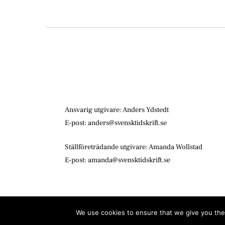
Ansvarig utgivare: Anders Ydstedt
E-post: anders@svensktidskrift.se
Ställföreträdande utgivare: Amanda Wollstad
E-post: amanda@svensktidskrift.se
We use cookies to ensure that we give you the 