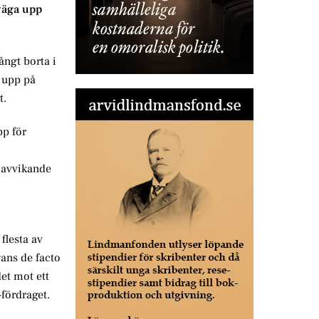
 väga upp
ångt borta i
a upp på
t.
pp för
r avvikande
flesta av
wans de facto
et mot ett
fördraget.