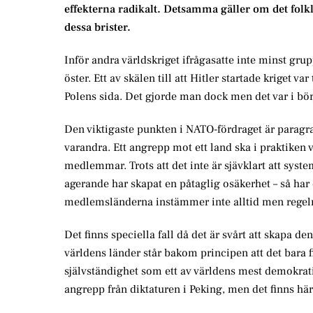
effekterna radikalt. Detsamma gäller om det folkl
dessa brister.
Inför andra världskriget ifrågasatte inte minst grup
öster. Ett av skälen till att Hitler startade kriget v
Polens sida. Det gjorde man dock men det var i börj
Den viktigaste punkten i NATO-fördraget är paragraf
varandra. Ett angrepp mot ett land ska i praktiken
medlemmar. Trots att det inte är sjävklart att syste
agerande har skapat en påtaglig osäkerhet – så ha
medlemsländerna instämmer inte alltid men regeln 
Det finns speciella fall då det är svårt att skapa d
världens länder står bakom principen att det bara 
självständighet som ett av världens mest demokrati
angrepp från diktaturen i Peking, men det finns h