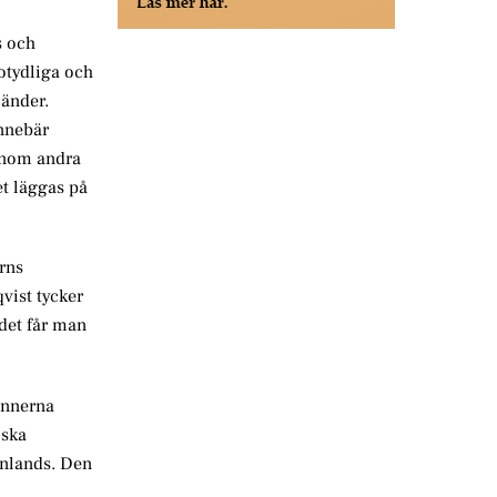
s och
otydliga och
länder.
innebär
 inom andra
et läggas på
erns
vist tycker
 det får man
lonnerna
 ska
Finlands. Den