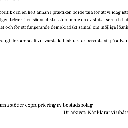
olitik och en helt annan i praktiken borde tala för att vi idag istä
gen kräver. I en sådan diskussion borde en av slutsatserna bli at
het och för ett fungerande demokratiskt samtal om möjliga lösni
dligt deklarera att vi i värsta fall faktiskt är beredda att på allva
.
arna stöder expropriering av bostadsbolag
Ur arkivet: När klarar vi ubåt