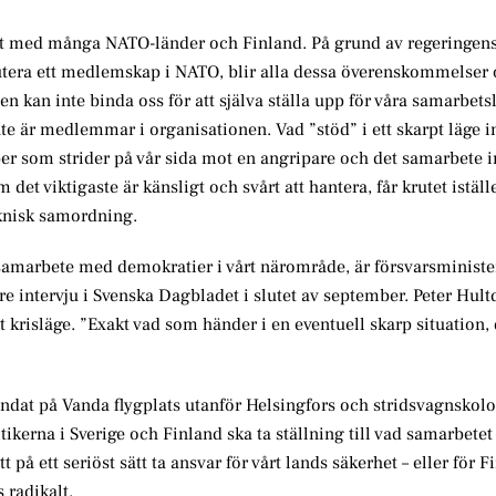
etet med många NATO-länder och Finland. På grund av regeringen
kutera ett medlemskap i NATO, blir alla dessa överenskommelser 
n kan inte binda oss för att själva ställa upp för våra samarbets
te är medlemmar i organisationen. Vad ”stöd” i ett skarpt läge 
upper som strider på vår sida mot en angripare och det samarbete
 det viktigaste är känsligt och svårt att hantera, får krutet iställ
eknisk samordning.
rt samarbete med demokratier i vårt närområde, är försvarsminist
 intervju i Svenska Dagbladet i slutet av september. Peter Hultq
t krisläge. ”Exakt vad som händer i en eventuell skarp situation,
 landat på Vanda flygplats utanför Helsingfors och stridsvagnsko
kerna i Sverige och Finland ska ta ställning till vad samarbetet
att på ett seriöst sätt ta ansvar för vårt lands säkerhet – eller för 
 radikalt.