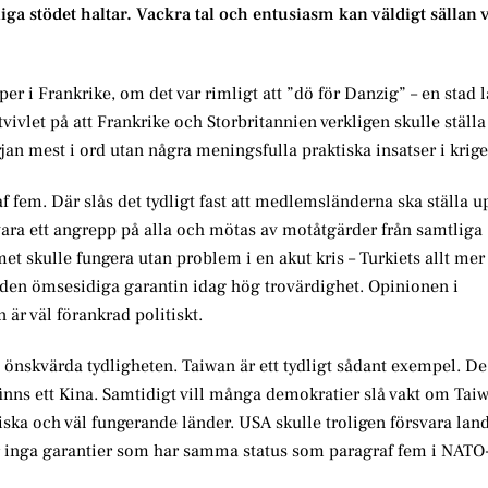
iga stödet haltar. Vackra tal och entusiasm kan väldigt sällan
per i Frankrike, om det var rimligt att ”dö för Danzig” – en stad l
ar tvivlet på att Frankrike och Storbritannien verkligen skulle ställ
an mest i ord utan några meningsfulla praktiska insatser i krige
 fem. Där slås det tydligt fast att medlemsländerna ska ställa u
 vara ett angrepp på alla och mötas av motåtgärder från samtliga
met skulle fungera utan problem i en akut kris – Turkiets allt me
r den ömsesidiga garantin idag hög trovärdighet. Opinionen i
är väl förankrad politiskt.
en önskvärda tydligheten. Taiwan är ett tydligt sådant exempel. De 
finns ett Kina. Samtidigt vill många demokratier slå vakt om Tai
ska och väl fungerande länder. USA skulle troligen försvara land
är inga garantier som har samma status som paragraf fem i NATO-