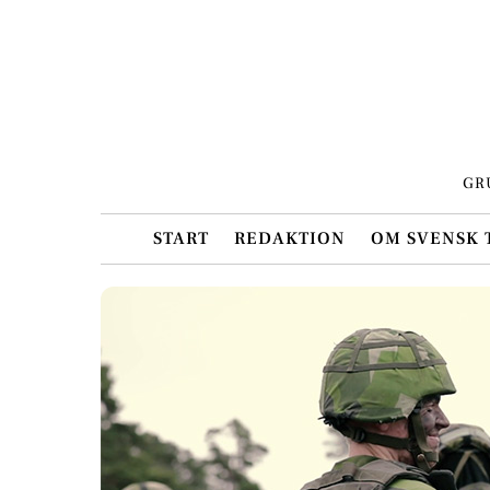
Skip
to
content
GR
START
REDAKTION
OM SVENSK 