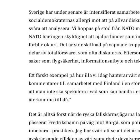
Sverige har under senare år intensifierat samarb
socialdemokraternas allergi mot att på allvar dis
svåra att analysera. Vi hoppas på stöd från NATO me
NATO har ingen skyldighet att hjälpa länder som in
förblir oklart. Det är stor skillnad på väpnade tr
delar av totalförsvaret som ofta diskuteras. Eftersom
saker som flygsäkerhet, informationsutbyte och t
Ett färskt exempel på hur illa vi idag hanterar vå
kommentarer till samarbetet med Finland i en större
att man inte ska spekulera i vad som kan hända i et
återkomma till då.”
Det är alltså först när de ryska fallskärmsjägarna
passerat Fredrikshamn på väg mot Borgå, som politi
innebära i praktiken. Jag har svårt att se att det är 
avskräckande effekten av vårt samarbete devalveras