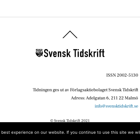
Back
To
Top
ISSN 2002-5130
Tidningen ges ut av Förlagsaktiebolaget Svensk Tidskrift
Adress: Adelgatan 6, 211 22 Malmö
info@svensktidskrift.se
© Svensk Tidskrift 2021
best experience on our website. If you continue to use this site we wil