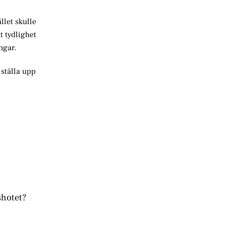
llet skulle
t tydlighet
ngar.
r ställa upp
shotet?