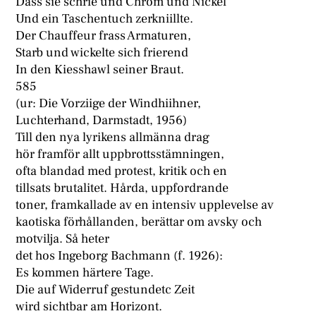
Dass sie schrie und Chrom und Nickel
Und ein Taschentuch zerkniillte.
Der Chauffeur frass Armaturen,
Starb und wickelte sich frierend
In den Kiesshawl seiner Braut.
585
(ur: Die Vorziige der Windhiihner,
Luchterhand, Darmstadt, 1956)
Till den nya lyrikens allmänna drag
hör framför allt uppbrottsstämningen,
ofta blandad med protest, kritik och en
tillsats brutalitet. Hårda, uppfordrande
toner, framkallade av en intensiv upplevelse av
kaotiska förhållanden, berättar om avsky och
motvilja. Så heter
det hos Ingeborg Bachmann (f. 1926):
Es kommen härtere Tage.
Die auf Widerruf gestundetc Zeit
wird sichtbar am Horizont.