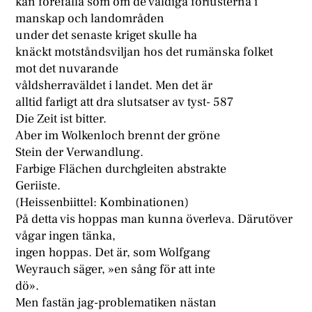
kan förefalla som om de väldiga förlusterna i
manskap och landområden
under det senaste kriget skulle ha
knäckt motståndsviljan hos det rumänska folket
mot det nuvarande
våldsherraväldet i landet. Men det är
alltid farligt att dra slutsatser av tyst- 587
Die Zeit ist bitter.
Aber im Wolkenloch brennt der gröne
Stein der Verwandlung.
Farbige Flächen durchgleiten abstrakte
Geriiste.
(Heissenbiittel: Kombinationen)
På detta vis hoppas man kunna överleva. Därutöver
vågar ingen tänka,
ingen hoppas. Det är, som Wolfgang
Weyrauch säger, »en sång för att inte
dö».
Men fastän jag-problematiken nästan