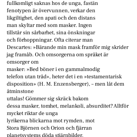
fullkomligt saknas hos de unga, fastän
fenotypen är övervunnen, verkar den
likgiltighet, den apati och den distans
man skyltar med som masker. Ingen
tillstår sin sårbarhet, sina önskningar
och förhoppningar. Ofta citerar man
Descartes: »Bärande min mask framför mig skrider
jag framåb. Och omsorgerna om språket är
omsorger om
masker: »Bed böner i en gammalmodig
telefon utan tråd», heter det i en »testamentarisk
disposition» (H. M. Enzensberger), – men låt dem
åtminstone
uttalas! Gömmer sig skräck bakom
dessa masker, tomhet, melankoli, absurditet? Alltför
mycket riktar de unga
lyrikerna blickarna mot rymden, mot
Stora Björnen och Orion och fjärran
planetsystems döda stjärnbilder.