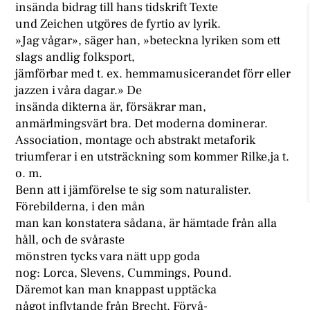
insända bidrag till hans tidskrift Texte
und Zeichen utgöres de fyrtio av lyrik.
»Jag vågar», säger han, »beteckna lyriken som ett
slags andlig folksport,
jämförbar med t. ex. hemmamusicerandet förr eller
jazzen i våra dagar.» De
insända dikterna är, försäkrar man,
anmärlmingsvärt bra. Det moderna dominerar.
Association, montage och abstrakt metaforik
triumferar i en utsträckning som kommer Rilke,ja t.
o. m.
Benn att i jämförelse te sig som naturalister.
Förebilderna, i den mån
man kan konstatera sådana, är hämtade från alla
håll, och de svåraste
mönstren tycks vara nätt upp goda
nog: Lorca, Slevens, Cummings, Pound.
Däremot kan man knappast upptäcka
något inflytande från Brecht. Förvå-