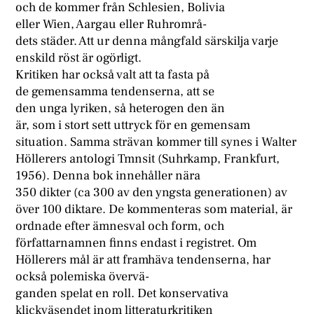
och de kommer från Schlesien, Bolivia
eller Wien, Aargau eller Ruhrområ-
dets städer. Att ur denna mångfald särskilja varje
enskild röst är ogörligt.
Kritiken har också valt att ta fasta på
de gemensamma tendenserna, att se
den unga lyriken, så heterogen den än
är, som i stort sett uttryck för en gemensam
situation. Samma strävan kommer till synes i Walter
Höllerers antologi Tmnsit (Suhrkamp, Frankfurt,
1956). Denna bok innehåller nära
350 dikter (ca 300 av den yngsta generationen) av
över 100 diktare. De kommenteras som material, är
ordnade efter ämnesval och form, och
författarnamnen finns endast i registret. Om
Höllerers mål är att framhäva tendenserna, har
också polemiska övervä-
ganden spelat en roll. Det konservativa
klickväsendet inom litteraturkritiken