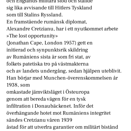
och Englands militära stöd och ställde
sig lika avvisande till Hitlers Tyskland
som till Stalins Ryssland.
En framstående rumänsk diplomat,
Alexandre Cretzianu, har i ett nyutkommet arbete
»The lost opportunity»
(Jonathan Cape, London 1957) gett en
initierad och synpunktsrik skildring
av Rumäniens sista är som fri stat, av
folkets patetiska tro på västmakterna
och av landets undergång, sedan hjälpen uteblivit.
Han börjar med Munchen-överenskommelsen år
1938, som
omkastade jämviktsläget i Östeuropa
genom att bereda vägen för en tysk
infiltration i Donaubäckenet. Inför det
överhängande hotet mot Rumäniens integritet
sändes Cretzianu våren 1939
åstad för att utverlra garantier om militärt bistånd