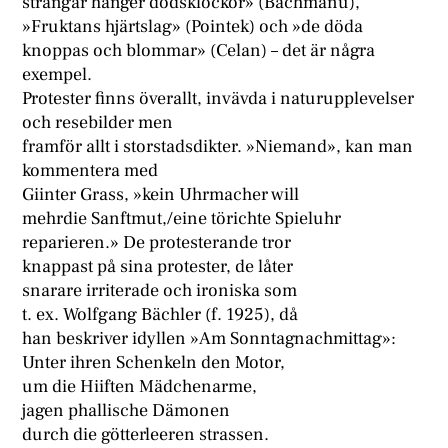
strängar hänger dödsklockor» (Bachmanu),
»Fruktans hjärtslag» (Pointek) och »de döda
knoppas och blommar» (Celan) – det är några
exempel.
Protester finns överallt, invävda i naturupplevelser
och resebilder men
framför allt i storstadsdikter. »Niemand», kan man
kommentera med
Giinter Grass, »kein Uhrmacher will
mehrdie Sanftmut,/eine törichte Spieluhr
reparieren.» De protesterande tror
knappast på sina protester, de låter
snarare irriterade och ironiska som
t. ex. Wolfgang Bächler (f. 1925), då
han beskriver idyllen »Am Sonntagnachmittag»:
Unter ihren Schenkeln den Motor,
um die Hiiften Mädchenarme,
jagen phallische Dämonen
durch die götterleeren strassen.