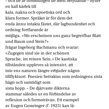
– och de är förmodligen de mest betydande – hyser
en kall kärlek till
kala, nakna och opoetiska ord och
klara former. Språket är för dem det
enda ännu intakta fästet, där lagbundenhet och
ordning fortfarande är
möjliga. »Wo erscheinen uns ganz begreifbar Blatt
und Baum und Stein?»
frågar Ingeborg Bachmanu och svarar:
»Zugegen sind sie in der schönen
Sprache, im reinen Sein.» De kaotiska
tillstånden uppleves så intensivt, att
inte ens naturen längre erbjuder någon
tillflyktsort. Poesien betraktas som ordningens sista
hägn och samtidigt som
sista hopp. – De djärvaste dikterna
stammar således ur en förbindelse av
reflexion och formsträvan. Ett exempel
av Eugen Gomringer (f. 1925) kan lä-