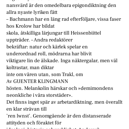
nansvärd är den omedelbara epigondiktning den
allra nyaste lyriken fått
– Bachmann har en läng rad efterföljare, vissa faser
hos Krolow har bildat
skola, åtskilliga lärjungar till Heissenbiittel
uppträder. – Andra redaktörer
bekräftar: natur och kärlek spelar en
underordnad roll, mödrarna har blivit
viktigare lin de älskade. Inga näktergalar, men väl
koltrastar, man diktar
inte om våren utan, som Trakl, om
Av GUENTER KLINGMANN
hösten. Melankolin härskar och »demimondens
neonkliche i våra storstäder».
Det finns inget spär av arbetardiktning, men överallt
en klar strävan till
’ren lwnst’. Genomgående är den distanserade
attityden och föraktet för