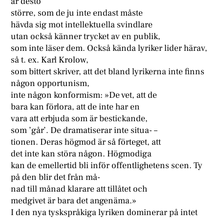
är desto
större, som de ju inte endast måste
hävda sig mot intellektuella svindlare
utan också känner trycket av en publik,
som inte läser dem. Också kända lyriker lider härav,
så t. ex. Karl Krolow,
som bittert skriver, att det bland lyrikerna inte finns
någon opportunism,
inte någon konformism: »De vet, att de
bara kan förlora, att de inte har en
vara att erbjuda som är bestickande,
som ’går’. De dramatiserar inte situa- –
tionen. Deras högmod är så förteget, att
det inte kan störa någon. Högmodiga
kan de emellertid bli inför offentlighetens scen. Ty
på den blir det från må-
nad till månad klarare att tillåtet och
medgivet är bara det angenäma.»
I den nya tyskspråkiga lyriken dominerar på intet