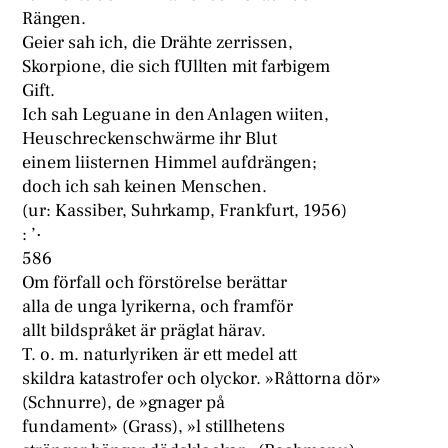
Rängen.
Geier sah ich, die Drähte zerrissen,
Skorpione, die sich fUllten mit farbigem
Gift.
Ich sah Leguane in den Anlagen wiiten,
Heuschreckenschwärme ihr Blut
einem liisternen Himmel aufdrängen;
doch ich sah keinen Menschen.
(ur: Kassiber, Suhrkamp, Frankfurt, 1956)
: ’·
586
Om förfall och förstörelse berättar
alla de unga lyrikerna, och framför
allt bildspråket är präglat härav.
T. o. m. naturlyriken är ett medel att
skildra katastrofer och olyckor. »Råttorna dör»
(Schnurre), de »gnager på
fundament» (Grass), »l stillhetens