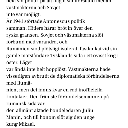
hela sin politik på att något samförstånd mellan
västmakterna och Sovjet
inte var möjligt.
År 1941 störtade Antonescus politik
samman. Hitlers härar bröt in över den
ryska gränsen, Sovjet och västmakterna slöt
förbund med varandra, och
Rumänien stod plötsligt isolerat, fastlänkat vid sin
gamle motståndare Tysklands sida i ett ovisst krig i
öster. Läget
var ändå inte helt hopplöst. Västmakterna hade
visserligen avbrutit de diplomatiska förbindelserna
med Rumä-
nien, men det fanns kvar en rad inofficiella
kontakter. Den främste förbindelsemannen på
rumänsk sida var
den allmänt aktade bondeledaren Juliu
Manin, och till honom slöt sig den unge
kung Mikael.