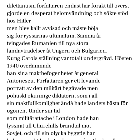
dilettantism författaren endast har förakt till övers,
gjorde en desperat helomvändning och sökte stöd
hos Hitler
men blev kallt avvisad och måste böja
sig för ryssarnas ultimatum. Samma år
tvingades Rumänien till nya stora
landavträdelser åt Ungern och Bulgarien.
Kung Carols ställning var totalt undergrävd. Hösten
1940 överlämnade
han sina maktbefogenheter åt general
Antonescu. Författaren ger ett levande
porträtt av den militärt begåvade men
politiskt okunnige diktatorn, som i all
sin maktfullkomlighet ändå hade landets bästa för
ögonen. Under sin tid
som militärattache i London hade han
lyssnat till Churchills brandtal mot
Sovjet, och till sin olycka byggde han