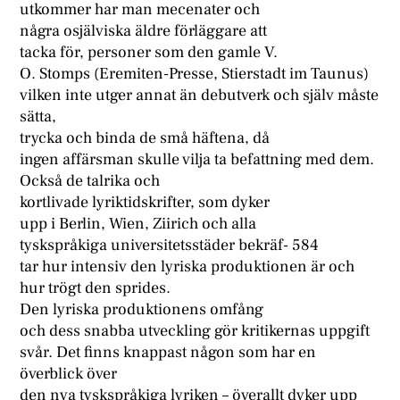
utkommer har man mecenater och
några osjälviska äldre förläggare att
tacka för, personer som den gamle V.
O. Stomps (Eremiten-Presse, Stierstadt im Taunus)
vilken inte utger annat än debutverk och själv måste
sätta,
trycka och binda de små häftena, då
ingen affärsman skulle vilja ta befattning med dem.
Också de talrika och
kortlivade lyriktidskrifter, som dyker
upp i Berlin, Wien, Ziirich och alla
tyskspråkiga universitetsstäder bekräf- 584
tar hur intensiv den lyriska produktionen är och
hur trögt den sprides.
Den lyriska produktionens omfång
och dess snabba utveckling gör kritikernas uppgift
svår. Det finns knappast någon som har en
överblick över
den nya tyskspråkiga lyriken – överallt dyker upp