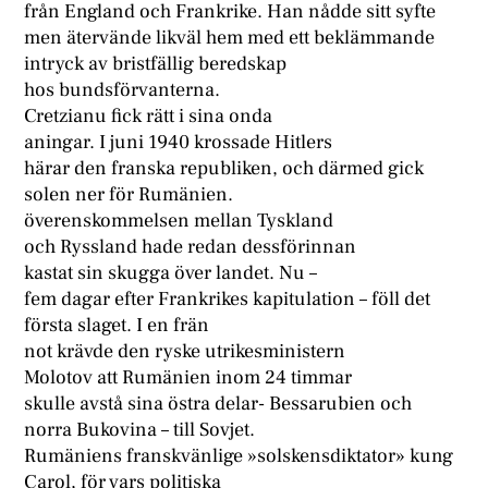
från England och Frankrike. Han nådde sitt syfte
men ätervände likväl hem med ett beklämmande
intryck av bristfällig beredskap
hos bundsförvanterna.
Cretzianu fick rätt i sina onda
aningar. I juni 1940 krossade Hitlers
härar den franska republiken, och därmed gick
solen ner för Rumänien.
överenskommelsen mellan Tyskland
och Ryssland hade redan dessförinnan
kastat sin skugga över landet. Nu –
fem dagar efter Frankrikes kapitulation – föll det
första slaget. I en frän
not krävde den ryske utrikesministern
Molotov att Rumänien inom 24 timmar
skulle avstå sina östra delar- Bessarubien och
norra Bukovina – till Sovjet.
Rumäniens franskvänlige »solskensdiktator» kung
Carol, för vars politiska