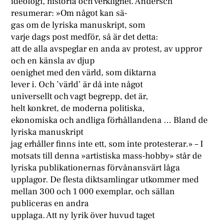
ideologi, historia och verklighet. Andersch
resumerar: »Om något kan sä-
gas om de lyriska manuskript, som
varje dags post medför, så är det detta:
att de alla avspeglar en anda av protest, av uppror
och en känsla av djup
oenighet med den värld, som diktarna
lever i. Och ’värld’ är då inte något
universellt och vagt begrepp, det är,
helt konkret, de moderna politiska,
ekonomiska och andliga förhållandena … Bland de
lyriska manuskript
jag erhåller finns inte ett, som inte protesterar.» – I
motsats till denna »artistiska mass-hobby» står de
lyriska publikationernas förvånansvärt låga
upplagor. De flesta diktsamlingar utkommer med
mellan 300 och 1 000 exemplar, och sällan
publiceras en andra
upplaga. Att ny lyrik över huvud taget