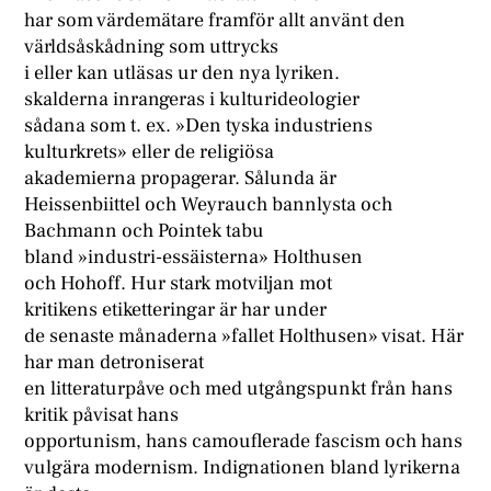
har som värdemätare framför allt använt den
världsåskådning som uttrycks
i eller kan utläsas ur den nya lyriken.
skalderna inrangeras i kulturideologier
sådana som t. ex. »Den tyska industriens
kulturkrets» eller de religiösa
akademierna propagerar. Sålunda är
Heissenbiittel och Weyrauch bannlysta och
Bachmann och Pointek tabu
bland »industri-essäisterna» Holthusen
och Hohoff. Hur stark motviljan mot
kritikens etiketteringar är har under
de senaste månaderna »fallet Holthusen» visat. Här
har man detroniserat
en litteraturpåve och med utgångspunkt från hans
kritik påvisat hans
opportunism, hans camouflerade fascism och hans
vulgära modernism. Indignationen bland lyrikerna