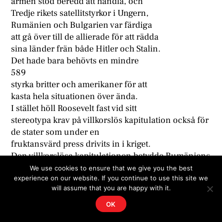
armen stod beredd att handla, och
Tredje rikets satellitstyrkor i Ungern,
Rumänien och Bulgarien var färdiga
att gå över till de allierade för att rädda
sina länder frän både Hitler och Stalin.
Det hade bara behövts en mindre
589
styrka britter och amerikaner för att
kasta hela situationen över ända.
I stället höll Roosevelt fast vid sitt
stereotypa krav på villkorslös kapitulation också för
de stater som under en
fruktansvärd press drivits in i kriget.
Den villkorslösa kapitulationen betydde Rumäniens
undergäng som fri
We use cookies to ensure that we give you the best
experience on our website. If you continue to use this site we
stat. Efter misslyckade konferenser
will assume that you are happy with it.
med Sovjet – bl. a. i Stockholm i december 1943 -
bröt sig Rumänien ut
OK
ur kriget hösten 1944. Under fasansfulla illdåd