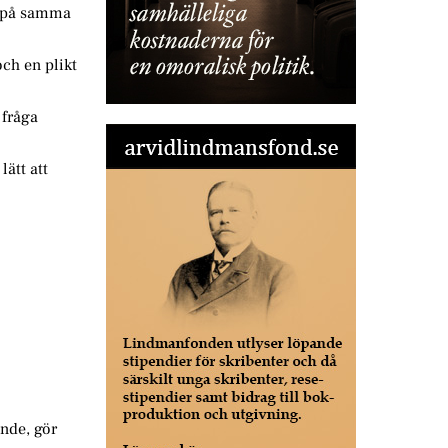
v, på samma
och en plikt
 fråga
lätt att
ande, gör