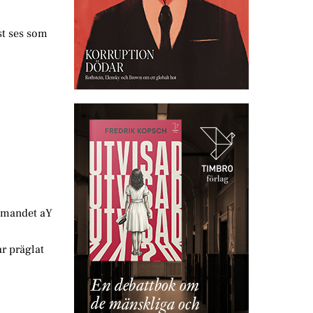
st ses som
ommandet aY
ar präglat