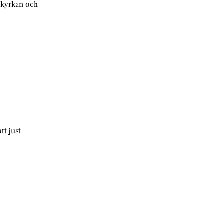
a kyrkan och
tt just