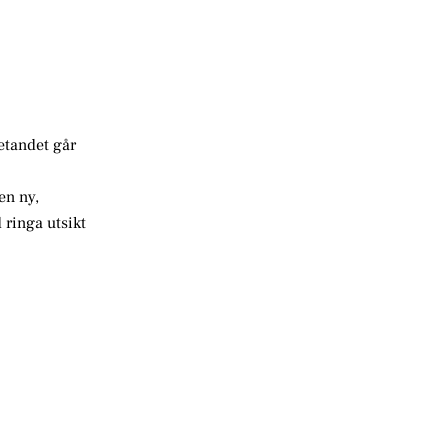
etandet går
en ny,
 ringa utsikt