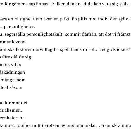
rm för gemenskap finnas, i vilken den enskilde kan vara sig själ
ra en rättighet utan även en plikt. En plikt mot individen själv 
a personligheter.
, segersälla personlighetskult, kommit därhän, att det vi främst
sammanlevnad,
omiska faktorer därvidlag ha spelat en stor roll. Det gick icke så 
föreställde sig.
eter, vilka
 åskådningen
a många, som
ideal såsom
aktorer är det
idualismen.
arenheter, ha
 ensamhet, tomhet mitt i kretsen av medmänniskor verkar skrämm