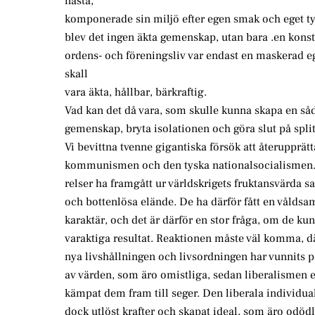
nästa,
komponerade sin miljö efter egen smak och eget ty
blev det ingen äkta gemenskap, utan bara .en konst
ordens- och föreningsliv var endast en maskerad
skall
vara äkta, hållbar, bärkraftig.
Vad kan det då vara, som skulle kunna skapa en så
gemenskap, bryta isolationen och göra slut på spli
Vi bevittna tvenne gigantiska försök att återupprä
kommunismen och den tyska nationalsocialismen.
relser ha framgått ur världskrigets fruktansvärda
och bottenlösa elände. De ha därför fått en våldsa
karaktär, och det är därför en stor fråga, om de kun
varaktiga resultat. Reaktionen måste väl komma, dä
nya livshållningen och livsordningen har vunnits 
av värden, som äro omistliga, sedan liberalismen 
kämpat dem fram till seger. Den liberala individu
dock utlöst krafter och skapat ideal, som äro odödl