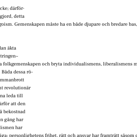
cke; därför·
gjord, detta
 egoism. Gemenskapen måste ha en både djupare och bredare bas
dan äkta
ttringen~
tta folkgemenskapen och bryta individualismens, liberalismens m
 Båda dessa rö-
 sammanbrott
mt revolutionär
na leda till
rför att den
på bekostnad
en gång har
alismen har
iga; personlighetens frihet, rätt och ansvar har framträtt såsom 