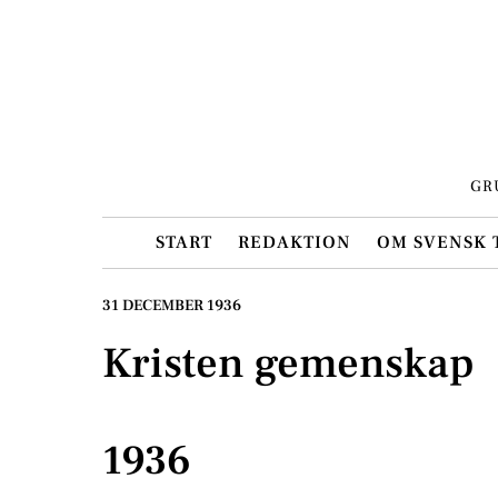
Skip
to
content
GR
START
REDAKTION
OM SVENSK 
31 DECEMBER 1936
Kristen gemenskap
1936