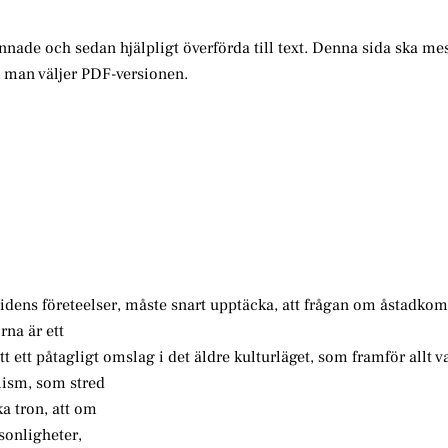
annade och sedan hjälpligt överförda till text. Denna sida ska me
m man väljer PDF-versionen.
dens företeelser, måste snart upptäcka, att frågan om åstadk
na är ett
ett påtagligt omslag i det äldre kulturläget, som framför allt v
lism, som stred
ka tron, att om
sonligheter,