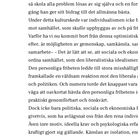
så skola alla problem lösas av sig själva och en fo
gång han ger sitt bidrag till det allmänna bästa.
Under detta kulturskede var individualismen icke ba
mot samhället, som skulle uppbyggas av och på fri
Varför ha vi nu kommit bort från denna optimistiska
efter, är möjligheten av gemenskap, samkänsla, 
samarbete~ – Det är lätt att se, att sociala och ekon
ordna samhället, som den liberalistiska idealismen 
Den personliga friheten ledde till stora misshälligh
framkallade en våldsam reaktion mot den liberala
och politiken. Och numera torde det knappast var
våga att oavkortat hävda den personliga frihetens 
praktiskt genomförbart och önskvärt.
Dock icke bara politiska, sociala och ekonomiska f
givetvis, som ha avlägsnat oss från den rena indiv
Även inre motiv, ideella krav och psykologiska erf
kraftigt gjort sig gällande. Känslan av isolation,