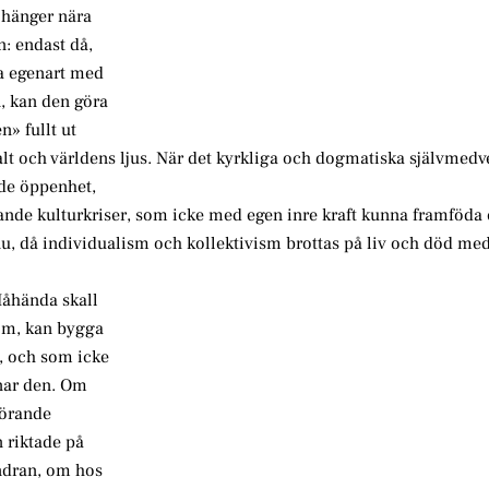
n hänger nära
n: endast då,
sa egenart med
n, kan den göra
n» fullt ut
salt och världens ljus. När det kyrkliga och dogmatiska självmedv
nde öppenhet,
ande kulturkriser, som icke med egen inre kraft kunna framföda 
 nu, då individualism och kollektivism brottas på liv och död med
Måhända skall
dom, kan bygga
r, och som icke
nar den. Om
görande
n riktade på
ndran, om hos