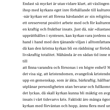
Endast så mycket är utan vidare klart, att växlinge
ihop med kyrkans eget inre förhållande till kulture
·när kyrkan vet att förena hävdandet av sin religiö
ett oreserverat positivt arbete med och för kulture
en kraftig och fruktbar insats. Just då, när »diastase
upprätthålles i syntesen, kan kyrkan vara jordens 
hand i hand med den tjänande viljan i alltomfatta
då kan den kristna kyrkan bli en räddning ur föröd
livskraftig totalitet. Måhända är en sådan tid inne
till
att finna varandra och försonas i en högre enheU 
det visa sig, att kristendomen, evangelisk kristen
upp en gemenskap, som är äkta, bärkraftig, hållba
utplånar personligheten utan bevarar och fullkom
det lyckas, då skall kyrkan kunna bli mäktig en av
insats i vårt tidevarvs kris. Faktiskt äro många ögo
kyrkan med förväntan och hopp, ännu flera med u