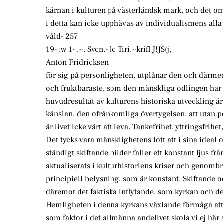
kärnan i kulturen på västerländsk mark, och det om
i detta kan icke upphävas av individualismens alla f
våld- 257
19- :w 1~.~. Svcn.~lc Tiri.~krifl J!JS(j,
Anton Fridricksen
för sig på personligheten, utplånar den och därmed
och fruktbaraste, som den mänskliga odlingen har a
huvudresultat av kulturens historiska utveckling ä
känslan, den ofrånkomliga övertygelsen, att utan pe
är livet icke värt att leva. Tankefrihet, yttringsfri
Det tycks vara mänsklighetens lott att i sina idea
ständigt skiftande bilder faller ett konstant ljus 
aktualiserats i kulturhistoriens kriser och genombro
principiell belysning, som är konstant. Skiftande 
däremot det faktiska inflytande, som kyrkan och de
Hemligheten i denna kyrkans växlande förmåga att
som faktor i det allmänna andelivet skola vi ej här 