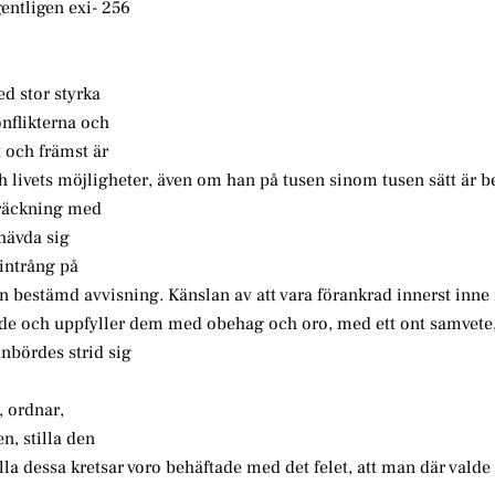
entligen exi- 256
ed stor styrka
nflikterna och
t och främst är
 och livets möjligheter, även om han på tusen sinom tusen sätt är 
sträckning med
 hävda sig
 intrång på
n bestämd avvisning. Känslan av att vara förankrad innerst inne 
ande och uppfyller dem med obehag och oro, med ett ont samvete
inbördes strid sig
, ordnar,
n, stilla den
essa kretsar voro behäftade med det felet, att man där valde 