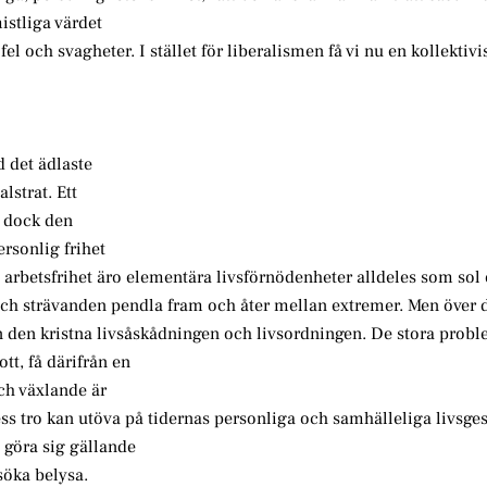
istliga värdet
el och svagheter. I stället för liberalismen få vi nu en kollekti
 det ädlaste
lstrat. Ett
r dock den
rsonlig frihet
het, arbetsfrihet äro elementära livsförnödenheter alldeles som sol 
l och strävanden pendla fram och åter mellan extremer. Men över 
från den kristna livsåskådningen och livsordningen. De stora pro
tt, få därifrån en
och växlande är
ss tro kan utöva på tidernas personliga och samhälleliga livsges
 göra sig gällande
söka belysa.