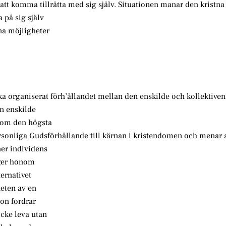
 att komma tillrätta med sig själv. Situationen manar den kristn
a på sig själv
ina möjligheter
a organiserat förh’ållandet mellan den enskilde och kollektiven
n enskilde
åsom den högsta
rsonliga Gudsförhållande till kärnan i kristendomen och menar a
er individens
 ger honom
ternativet
heten av en
ron fordrar
cke leva utan