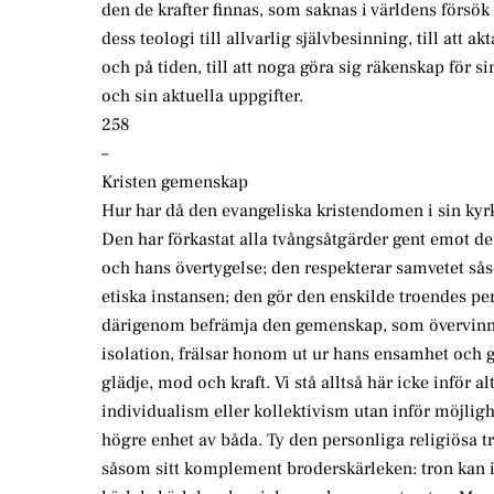
den de krafter finnas, som saknas i världens försök
dess teologi till allvarlig självbesinning, till att akt
och på tiden, till att noga göra sig räkenskap för s
och sin aktuella uppgifter.
258
–
Kristen gemenskap
Hur har då den evangeliska kristendomen i sin kyrk
Den har förkastat alla tvångsåtgärder gent emot de
och hans övertygelse; den respekterar samvetet s
etiska instansen; den gör den enskilde troendes pe
därigenom befrämja den gemenskap, som övervinn
isolation, frälsar honom ut ur hans ensamhet och
glädje, mod och kraft. Vi stå alltså här icke inför al
individualism eller kollektivism utan inför möjlig
högre enhet av båda. Ty den personliga religiösa t
såsom sitt komplement broderskärleken: tron kan i