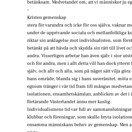
betänksam. Medvetandet om, att vi människor ju eg
–
Kristen gemenskap
stera för varandra och icke för oss själva, vaknar m
under de upprivande sociala och mellanfolkliga ko
riktar sin anklagelse mot individualisten, som förs
betänkt på att hävda och skydda sin rätt till livet
andra. Visserligen arbetar han även själv i stor ut
och för andra, men i allt detta vill han dock ytterst
själv, och allt och alla, som på något sätt vilja göra
hans område, blanda sig i hans suveränitet, möta e
egoism tränger i vår tid fram till mångas medvet
isolationen, ensamhetskänslan, anblicken av det i 
förtärande Västerlandet ännu mer kuslig.
Individualismens tid var full av sammanslutningar
klubbar och föreningar, som skulle bryta isolatione
ensamma människans behov av gemenskap. Men alla d