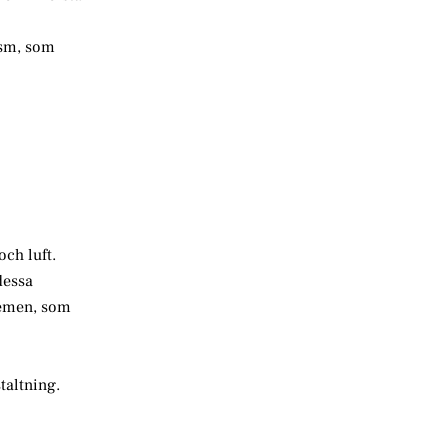
vism, som
och luft.
dessa
blemen, som
taltning.