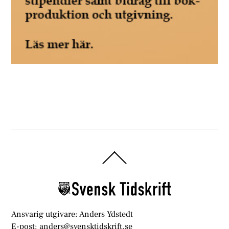
Back
To
Top
Ansvarig utgivare: Anders Ydstedt
E-post: anders@svensktidskrift.se