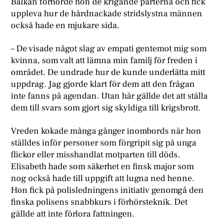
Balkan förhörde hon de krigande parterna och fick
uppleva hur de hårdnackade stridslystna männen
också hade en mjukare sida.
– De visade något slag av empati gentemot mig som
kvinna, som valt att lämna min familj för freden i
området. De undrade hur de kunde underlätta mitt
uppdrag. Jag gjorde klart för dem att den frågan
inte fanns på agendan. Utan här gällde det att ställa
dem till svars som gjort sig skyldiga till krigsbrott.
Vreden kokade många gånger inombords när hon
ställdes inför personer som förgripit sig på unga
flickor eller misshandlat motparten till döds.
Elisabeth hade som säkerhet en finsk major som
nog också hade till uppgift att lugna ned henne.
Hon fick på polisledningens initiativ genomgå den
finska polisens snabbkurs i förhörsteknik. Det
gällde att inte förlora fattningen.