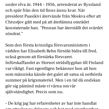
under elva år, 1944 – 1956, arrenderat av Ryssland
och spår från den tid finns ännu kvar. När
president Paasikivi återvände från Moskva efter att
Chrustjov gått med på att återlämna området
konstaterade han. ”Pennan har återställt det svärdet
söndrat.”
Som den första kvinnliga försvarsministern i
världen har Elisabeth Rehn försökt bidra till fred,
också genom att förstärka försvaret.
Införskaffandet av Hornet stridsflygplan till Finland
var viktigt. Fast egentligen bekänner hon att hon
som människa kände det galet att satsa så oerhörda
summor på krigsmateriel. Men i en tid då ondskan
gör sig påmind måste vi värna om vår
självständighet. Precis som nu.
– De krig jag har erfarenheter av har inte handlat