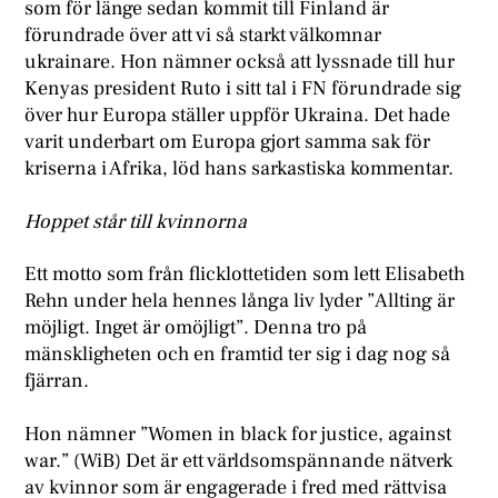
som för länge sedan kommit till Finland är
förundrade över att vi så starkt välkomnar
ukrainare. Hon nämner också att lyssnade till hur
Kenyas president Ruto i sitt tal i FN förundrade sig
över hur Europa ställer uppför Ukraina. Det hade
varit underbart om Europa gjort samma sak för
kriserna i Afrika, löd hans sarkastiska kommentar.
Hoppet står till kvinnorna
Ett motto som från flicklottetiden som lett Elisabeth
Rehn under hela hennes långa liv lyder ”Allting är
möjligt. Inget är omöjligt”. Denna tro på
mänskligheten och en framtid ter sig i dag nog så
fjärran.
Hon nämner ”Women in black for justice, against
war.” (WiB) Det är ett världsomspännande nätverk
av kvinnor som är engagerade i fred med rättvisa