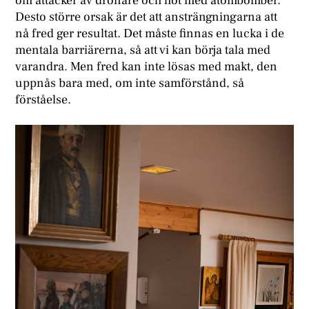
om attacker av drönare och hot med atombomber.
Desto större orsak är det att ansträngningarna att
nå fred ger resultat. Det måste finnas en lucka i de
mentala barriärerna, så att vi kan börja tala med
varandra. Men fred kan inte lösas med makt, den
uppnås bara med, om inte samförstånd, så
förståelse.