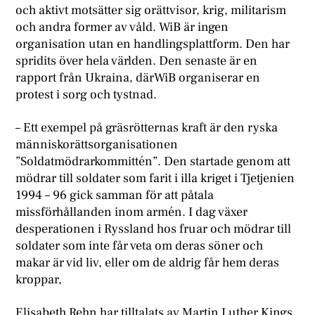
och aktivt motsätter sig orättvisor, krig, militarism
och andra former av våld. WiB är ingen
organisation utan en handlingsplattform. Den har
spridits över hela världen. Den senaste är en
rapport från Ukraina, därWiB organiserar en
protest i sorg och tystnad.
– Ett exempel på gräsrötternas kraft är den ryska
människorättsorganisationen
”Soldatmödrarkommittén”. Den startade genom att
mödrar till soldater som farit i illa kriget i Tjetjenien
1994 – 96 gick samman för att påtala
missförhållanden inom armén. I dag växer
desperationen i Ryssland hos fruar och mödrar till
soldater som inte får veta om deras söner och
makar är vid liv, eller om de aldrig får hem deras
kroppar,
Elisabeth Rehn har tilltalats av Martin Luther Kings