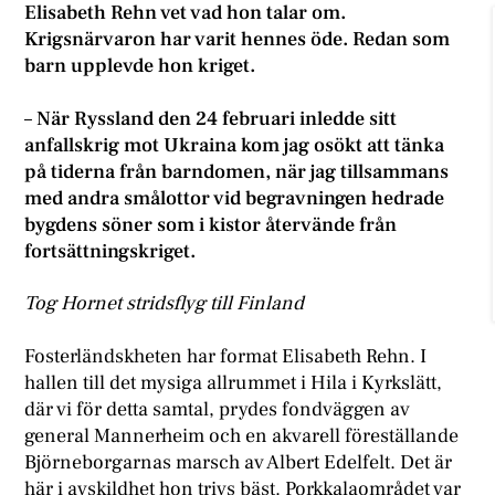
Elisabeth Rehn vet vad hon talar om.
Krigsnärvaron har varit hennes öde. Redan som
barn upplevde hon kriget.
–
När Ryssland den 24 februari inledde sitt
anfallskrig mot Ukraina kom jag osökt att tänka
på tiderna från barndomen, när jag tillsammans
med andra smålottor vid begravningen hedrade
bygdens söner som i kistor återvände från
fortsättningskriget.
Tog Hornet stridsflyg till Finland
Fosterländskheten har format Elisabeth Rehn. I
hallen till det mysiga allrummet i Hila i Kyrkslätt,
där vi för detta samtal, prydes fondväggen av
general Mannerheim och en akvarell föreställande
Björneborgarnas marsch av Albert Edelfelt. Det är
här i avskildhet hon trivs bäst. Porkkalaområdet var