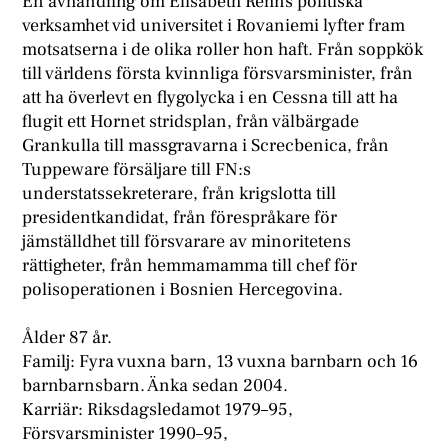
En avhandling om Elisabeth Rehns politiska
verksamhet vid universitet i Rovaniemi lyfter fram
motsatserna i de olika roller hon haft. Från soppkök
till världens första kvinnliga försvarsminister, från
att ha överlevt en flygolycka i en Cessna till att ha
flugit ett Hornet stridsplan, från välbärgade
Grankulla till massgravarna i Screcbenica, från
Tuppeware försäljare till FN:s
understatssekreterare, från krigslotta till
presidentkandidat, från förespråkare för
jämställdhet till försvarare av minoritetens
rättigheter, från hemmamamma till chef för
polisoperationen i Bosnien Hercegovina.
Ålder 87 år.
Familj: Fyra vuxna barn, 13 vuxna barnbarn och 16
barnbarnsbarn. Änka sedan 2004.
Karriär: Riksdagsledamot 1979–95,
Försvarsminister 1990–95,