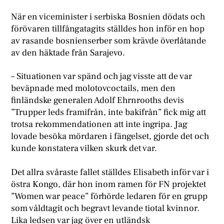
När en viceminister i serbiska Bosnien dödats och
förövaren tillfångatagits ställdes hon inför en hop
av rasande bosnienserber som krävde överlåtande
av den häktade från Sarajevo.
– Situationen var spänd och jag visste att de var
beväpnade med molotovcoctails, men den
finländske generalen Adolf Ehrnrooths devis
”Trupper leds framifrån, inte bakifrån” fick mig att
trotsa rekommendationen att inte ingripa. Jag
lovade besöka mördaren i fängelset, gjorde det och
kunde konstatera vilken skurk det var.
Det allra svåraste fallet ställdes Elisabeth inför var i
östra Kongo, där hon inom ramen för FN projektet
”Women war peace” förhörde ledaren för en grupp
som våldtagit och begravt levande tiotal kvinnor.
Lika ledsen var jag över en utländsk