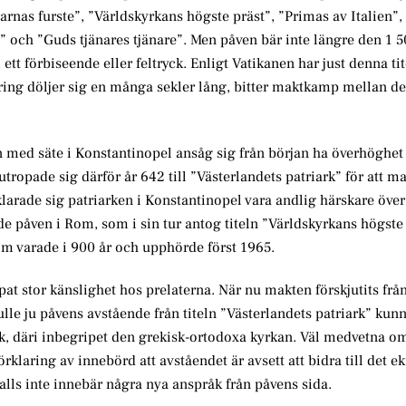
tlarnas furste”, ”Världskyrkans högste präst”, ”Primas av Italien”
 och ”Guds tjänares tjänare”. Men påven bär inte längre den 1 
ett förbiseende eller feltryck. Enligt Vatikanen har just denna tite
ing döljer sig en många sekler lång, bitter maktkamp mellan de
 med säte i Konstantinopel ansåg sig från början ha överhöghet
ropade sig därför år 642 till ”Västerlandets patriark” för att ma
larade sig patriarken i Konstantinopel vara andlig härskare över
 påven i Rom, som i sin tur antog titeln ”Världskyrkans högste 
om varade i 900 år och upphörde först 1965.
pat stor känslighet hos prelaterna. När nu makten förskjutits frå
lle ju påvens avstående från titeln ”Västerlandets patriark” kunn
rk, däri inbegripet den grekisk-ortodoxa kyrkan. Väl medvetna om
örklaring av innebörd att avståendet är avsett att bidra till det 
alls inte innebär några nya anspråk från påvens sida.