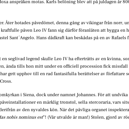
oxa anspråken motas. Karls belöning blev att på juldagen år 800
der. Åter hotades påvedömet, denna gång av vikingar från norr, un
n kraftfulle påven Leo IV fann sig därför föranlåten att bygga en 
stel Sant´Angelo. Hans dådkraft kan beskådas på en av Rafaels f
 en seglivad legend skulle Leo IV ha efterträtts av en kvinna, so
en, ända tills hon mitt under en officiell procession fick missfal
ar gett upphov till en rad fantasifulla berättelser av författare 
Cross.
domkyrkan i Siena, dock under namnet Johannes. För att undvika
veinstallationer en märklig tronstol, sella stercoraria, vars sits
erifrån av den nyvaldes kön. När det påvliga organet inspekter
as nobis nominus est
”! (Vår utvalde är man!) Stolen, gjord av 