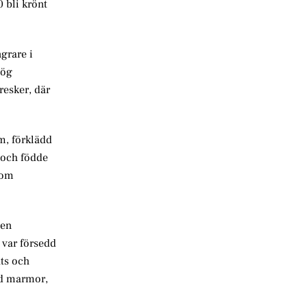
 bli krönt
grare i
hög
resker, där
m, förklädd
l och födde
som
 en
 var försedd
ats och
röd marmor,