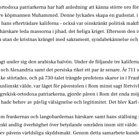
todoxa patriarkerna har haft anledning att känna större oro för
näre köpmannen Muhammed. Denne lyckades skapa en gudsstat, i 
r hans efterträdare kaliferna – också var oinskränkt politisk makt
e härskare leda massorna i jihad, det heliga kriget. Eftersom den 
n utan de kristnas krångel med sakrament, syndabekännelse och f
under sig den arabiska halvön. Under de följande tre kaliferna
ch Alexandria samt det persiska riket ett par år senare. År 711 
ke störtades, och på 730-talet trängde profetens skaror in i Fran
uslimskt välde, var läget för påvestolen i Rom minst sagt förtviv
e grekisk-ortodoxa patriarkerna, gjorde påven i Rom det enda mö
r hade behov av påvlig välsignelse och legitimitet. Det blev Karl 
 som frankernas och langobardernas härskare samt hans ställnin
änkt andlig överhöghet över betydande områden inom sitt välde.
blev påvens världsliga skyddsmakt. Genom detta samarbete kund