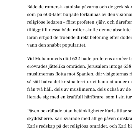
Både de romersk-katolska påvarna och de grekisk-or
som på 600-talet började förkunnas av den visio
religiöse ledaren – först profeten själv, och därefte
tillägg till dessa båda roller skulle denne absolut
läran erbjöd de troende direkt belöning efter döde
vann den snabbt popularitet.
Vid Muhammeds död 632 hade profetens arméer lagt 
erövrades jättelika områden. Jerusalem intogs 638 o
muslimernas flotta mot Spanien, där visigoternas ri
så sätt halva det kristna territoriet hamnat under m
från två håll, dels av muslimerna, dels också av d
lierade sig med en kraftfull härförare, som i sin tu
Påven bekräftade utan betänkligheter Karls titlar
skyddsherre. Karl svarade med att ge påven oinskr
Karls redskap på det religiösa området, och Karl 