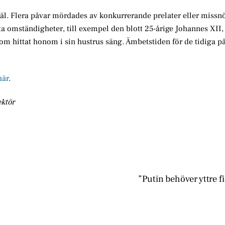
skäl. Flera påvar mördades av konkurrerande prelater eller missn
ta omständigheter, till exempel den blott 25-årige Johannes XII
om hittat honom i sin hustrus säng. Ämbetstiden för de tidiga p
här
.
ektör
”Putin behöver yttre f