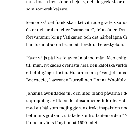
muslimska invasionen hejdas, och de grekisk-ortod
som romersk kejsare.
Men också det frankiska riket vittrade gradvis sön
öster och araber, eller ”saracener”, från söder. De
försvarsmur kring Vatikanen och det närbelägna Ca
han förhindrar en brand att förstöra Peterskyrkan.
Påvar väljs på livstid av män bland män. Men enligt
till man, lyckades överlista hela den katolska värld
ett ofullgånget foster. Historien om påven Johanna h
Boccaccio, Lawrence Durrell och Donna Woolfolk 
Johanna avbildades till och med bland påvarna i 
upprepning av liknande pinsamheter, infördes vid på
med ett hål som möjliggjorde direkt inspektion und
befunnits godkänt, uttalade kontrollanten orden ”
M
lär ha använts långt in på 1500-talet.