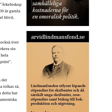
, ”Ärkebiskop
500 år gamla
l blivit,
 också över
rkera sin
 hela
präst”.
n det
a tolkas så,
 detta har
ekumeniska