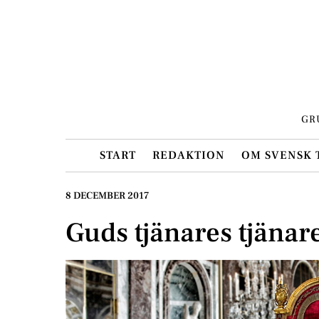
Skip
to
content
GR
START
REDAKTION
OM SVENSK 
8 DECEMBER 2017
Guds tjänares tjänar