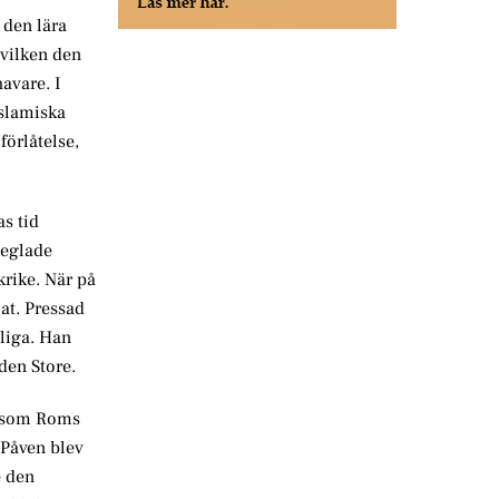
 den lära
vilken den
havare. I
islamiska
örlåtelse,
s tid
seglade
krike. När på
lat. Pressad
jliga. Han
den Store.
g som Roms
 Påven blev
e den