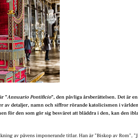
är ”
Annuario Pontificio
”, den påvliga årsberättelsen. Det är en
 av detaljer, namn och siffror rörande katolicismen i världe
en för den som gör sig besväret att bläddra i den, kan den ibl
ning av påvens imponerande titlar. Han är ”Biskop av Rom”, ”Je