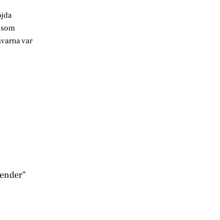
öjda
, som
åvarna var
iender”