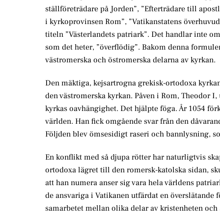
ställföreträdare på Jorden”, ”Efterträdare till apos
i kyrkoprovinsen Rom”, ”Vatikanstatens överhuvud”
titeln ”Västerlandets patriark”. Det handlar inte om 
som det heter, ”överflödig”. Bakom denna formuler
västromerska och östromerska delarna av kyrkan.
Den mäktiga, kejsartrogna grekisk-ortodoxa kyrkan
den västromerska kyrkan. Påven i Rom, Theodor I, ut
kyrkas oavhängighet. Det hjälpte föga. År 1054 förk
världen. Han fick omgående svar från den dåvarande
Följden blev ömsesidigt raseri och bannlysning, s
En konflikt med så djupa rötter har naturligtvis ska
ortodoxa lägret till den romersk-katolska sidan, sku
att han numera anser sig vara hela världens patria
de ansvariga i Vatikanen utfärdat en överslätande f
samarbetet mellan olika delar av kristenheten och 