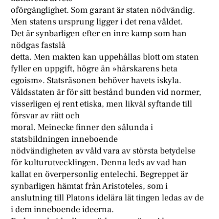
oförgänglighet. Som garant är staten nödvändig.
Men statens ursprung ligger i det rena våldet.
Det är synbarligen efter en inre kamp som han
nödgas fastslå
detta. Men makten kan uppehållas blott om staten
fyller en uppgift, högre än »härskarens heta
egoism». Statsräsonen behöver havets iskyla.
Våldsstaten är för sitt bestånd bunden vid normer,
visserligen ej rent etiska, men likväl syftande till
försvar av rätt och
moral. Meinecke finner den sålunda i
statsbildningen inneboende
nödvändigheten av våld vara av största betydelse
för kulturutvecklingen. Denna leds av vad han
kallat en överpersonlig entelechi. Begreppet är
synbarligen hämtat från Aristoteles, som i
anslutning till Platons idelära lät tingen ledas av de
i dem inneboende ideerna.