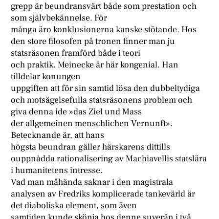
grepp är beundransvärt både som prestation och
som självbekännelse. För
många äro konklusionerna kanske stötande. Hos
den store filosofen på tronen finner man ju
statsräsonen framförd både i teori
och praktik. Meinecke är här kongenial. Han
tilldelar konungen
uppgiften att för sin samtid lösa den dubbeltydiga
och motsägelsefulla statsräsonens problem och
giva denna ide »das Ziel und Mass
der allgemeinen menschlichen Vernunft».
Betecknande är, att hans
högsta beundran gäller härskarens dittills
ouppnådda rationalisering av Machiavellis statslära
i humanitetens intresse.
Vad man måhända saknar i den magistrala
analysen av Fredriks komplicerade tankevärld är
det diaboliska element, som även
samtiden kunde skönja hos denne suverän i två