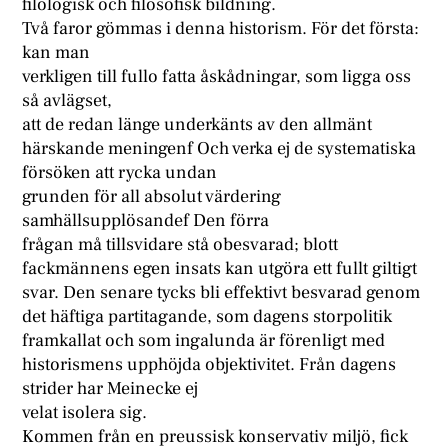
filologisk och filosofisk bildning.
Två faror gömmas i denna historism. För det första:
kan man
verkligen till fullo fatta åskådningar, som ligga oss
så avlägset,
att de redan länge underkänts av den allmänt
härskande meningenf Och verka ej de systematiska
försöken att rycka undan
grunden för all absolut värdering
samhällsupplösandef Den förra
frågan må tillsvidare stå obesvarad; blott
fackmännens egen insats kan utgöra ett fullt giltigt
svar. Den senare tycks bli effektivt besvarad genom
det häftiga partitagande, som dagens storpolitik
framkallat och som ingalunda är förenligt med
historismens upphöjda objektivitet. Från dagens
strider har Meinecke ej
velat isolera sig.
Kommen från en preussisk konservativ miljö, fick