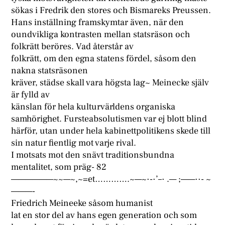
sökas i Fredrik den stores och Bismareks Preussen.
Hans inställning framskymtar även, när den
oundvikliga kontrasten mellan statsräson och
folkrätt beröres. Vad återstår av
folkrätt, om den egna statens fördel, såsom den
nakna statsräsonen
kräver, städse skall vara högsta lag~ Meinecke själv
är fylld av
känslan för hela kulturvärldens organiska
samhörighet. Fursteabsolutismen var ej blott blind
härför, utan under hela kabinettpolitikens skede till
sin natur fientlig mot varje rival.
I motsats mot den snävt traditionsbundna
mentalitet, som präg- 82
——————~~—~,~=et………….~—~·-·’–· .— ;——··- ~
———-
Friedrich Meineeke såsom humanist
lat en stor del av hans egen generation och som