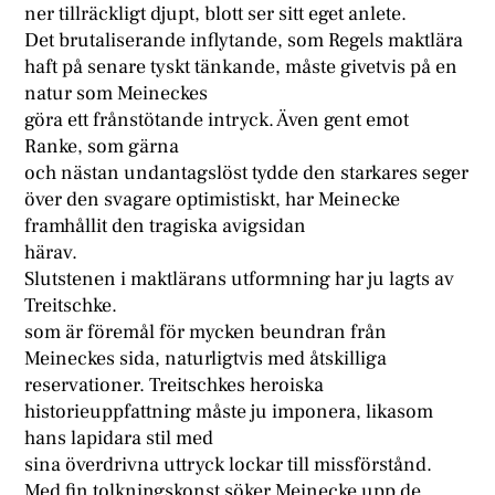
ner tillräckligt djupt, blott ser sitt eget anlete.
Det brutaliserande inflytande, som Regels maktlära
haft på senare tyskt tänkande, måste givetvis på en
natur som Meineckes
göra ett frånstötande intryck. Även gent emot
Ranke, som gärna
och nästan undantagslöst tydde den starkares seger
över den svagare optimistiskt, har Meinecke
framhållit den tragiska avigsidan
härav.
Slutstenen i maktlärans utformning har ju lagts av
Treitschke.
som är föremål för mycken beundran från
Meineckes sida, naturligtvis med åtskilliga
reservationer. Treitschkes heroiska
historieuppfattning måste ju imponera, likasom
hans lapidara stil med
sina överdrivna uttryck lockar till missförstånd.
Med fin tolkningskonst söker Meinecke upp de