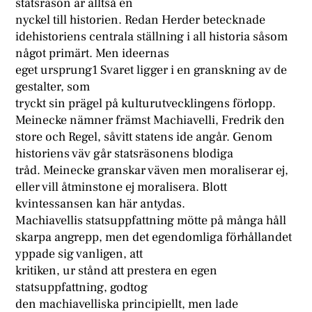
statsräson är alltså en
nyckel till historien. Redan Herder betecknade
idehistoriens centrala ställning i all historia såsom
något primärt. Men ideernas
eget ursprung1 Svaret ligger i en granskning av de
gestalter, som
tryckt sin prägel på kulturutvecklingens förlopp.
Meinecke nämner främst Machiavelli, Fredrik den
store och Regel, såvitt statens ide angår. Genom
historiens väv går statsräsonens blodiga
tråd. Meinecke granskar väven men moraliserar ej,
eller vill åtminstone ej moralisera. Blott
kvintessansen kan här antydas.
Machiavellis statsuppfattning mötte på många håll
skarpa angrepp, men det egendomliga förhållandet
yppade sig vanligen, att
kritiken, ur stånd att prestera en egen
statsuppfattning, godtog
den machiavelliska principiellt, men lade