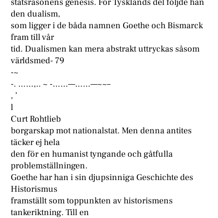
statsräsonens genesis. För Tysklands del följde han
den dualism,
som ligger i de båda namnen Goethe och Bismarck
fram till vår
tid. Dualismen kan mera abstrakt uttryckas såsom
världsmed- 79
-~
-. ……,.. ~ -……—……—~~–
, ’
l
Curt Rohtlieb
borgarskap mot nationalstat. Men denna antites
täcker ej hela
den för en humanist tyngande och gåtfulla
problemställningen.
Goethe har han i sin djupsinniga Geschichte des
Historismus
framställt som toppunkten av historismens
tankeriktning. Till en