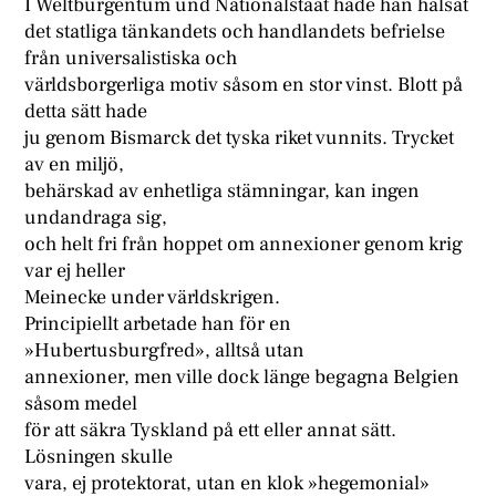
I Weltburgentum und Nationalstaat hade han hälsat
det statliga tänkandets och handlandets befrielse
från universalistiska och
världsborgerliga motiv såsom en stor vinst. Blott på
detta sätt hade
ju genom Bismarck det tyska riket vunnits. Trycket
av en miljö,
behärskad av enhetliga stämningar, kan ingen
undandraga sig,
och helt fri från hoppet om annexioner genom krig
var ej heller
Meinecke under världskrigen.
Principiellt arbetade han för en
»Hubertusburgfred», alltså utan
annexioner, men ville dock länge begagna Belgien
såsom medel
för att säkra Tyskland på ett eller annat sätt.
Lösningen skulle
vara, ej protektorat, utan en klok »hegemonial»