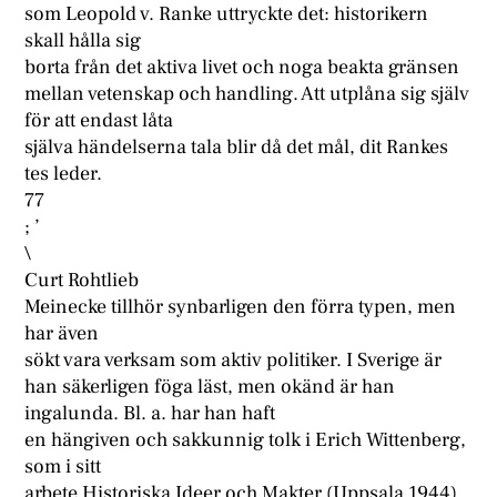
som Leopold v. Ranke uttryckte det: historikern
skall hålla sig
borta från det aktiva livet och noga beakta gränsen
mellan vetenskap och handling. Att utplåna sig själv
för att endast låta
själva händelserna tala blir då det mål, dit Rankes
tes leder.
77
; ’
\
Curt Rohtlieb
Meinecke tillhör synbarligen den förra typen, men
har även
sökt vara verksam som aktiv politiker. I Sverige är
han säkerligen föga läst, men okänd är han
ingalunda. Bl. a. har han haft
en hängiven och sakkunnig tolk i Erich Wittenberg,
som i sitt
arbete Historiska Ideer och Makter (Uppsala 1944)