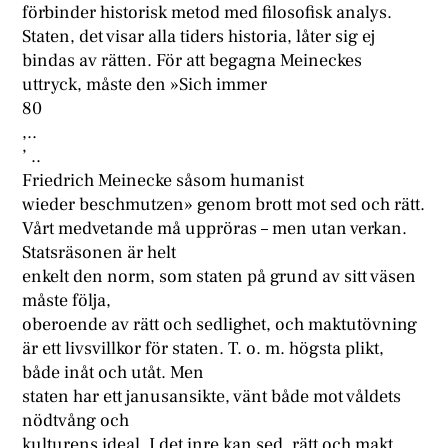
förbinder historisk metod med filosofisk analys.
Staten, det visar alla tiders historia, låter sig ej
bindas av rätten. För att begagna Meineckes
uttryck, måste den »Sich immer
80
,..
’ ..
Friedrich Meinecke såsom humanist
wieder beschmutzen» genom brott mot sed och rätt.
Vårt medvetande må uppröras – men utan verkan.
Statsräsonen är helt
enkelt den norm, som staten på grund av sitt väsen
måste följa,
oberoende av rätt och sedlighet, och maktutövning
är ett livsvillkor för staten. T. o. m. högsta plikt,
både inåt och utåt. Men
staten har ett janusansikte, vänt både mot våldets
nödtvång och
kulturens ideal. I det inre kan sed, rätt och makt,