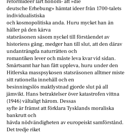
reformideer lärt honom- att »die
deutsche Erhebung» hämtat ideer från 1700-talets
individualistiska
och kosmopolitiska anda. Huru mycket han än
håller på den kärva
statsräsonen såsom nyckel till förståendet av
historiens gång, medger han till slut, att den därav
undanträngda naturrätten och
romantiken lever och måste leva kvar vid sidan.
Smärtsamt har han fått uppleva, huru under den
Hitlerska masspsykosen statsräsonen alltmer miste
sitt rationella innehåll och en
besinningslös maktlystnad gjorde slut på all
jämvikt. Hans betraktelser över katastrofen vittna
(1946) vältaligt härom. Dessas
syfte är främst att förklara Tysklands moraliska
bankrutt och
hävda nödvändigheten av europeiskt samförstånd.
Det tredje riket