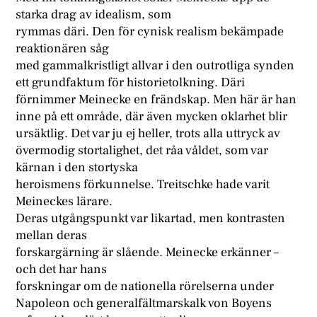
starka drag av idealism, som
rymmas däri. Den för cynisk realism bekämpade
reaktionären såg
med gammalkristligt allvar i den outrotliga synden
ett grundfaktum för historietolkning. Däri
förnimmer Meinecke en frändskap. Men här är han
inne på ett område, där även mycken oklarhet blir
ursäktlig. Det var ju ej heller, trots alla uttryck av
övermodig stortalighet, det råa våldet, som var
kärnan i den stortyska
heroismens förkunnelse. Treitschke hade varit
Meineckes lärare.
Deras utgångspunkt var likartad, men kontrasten
mellan deras
forskargärning är slående. Meinecke erkänner –
och det har hans
forskningar om de nationella rörelserna under
Napoleon och generalfältmarskalk von Boyens