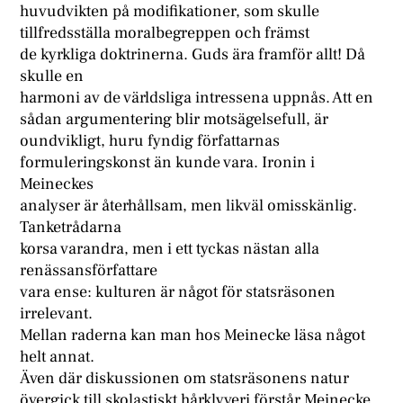
huvudvikten på modifikationer, som skulle
tillfredsställa moralbegreppen och främst
de kyrkliga doktrinerna. Guds ära framför allt! Då
skulle en
harmoni av de världsliga intressena uppnås. Att en
sådan argumentering blir motsägelsefull, är
oundvikligt, huru fyndig författarnas
formuleringskonst än kunde vara. Ironin i
Meineckes
analyser är återhållsam, men likväl omisskänlig.
Tanketrådarna
korsa varandra, men i ett tyckas nästan alla
renässansförfattare
vara ense: kulturen är något för statsräsonen
irrelevant.
Mellan raderna kan man hos Meinecke läsa något
helt annat.
Även där diskussionen om statsräsonens natur
övergick till skolastiskt hårklyveri förstår Meinecke