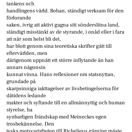
tankens och
handlingens värld. Rohan, ständigt verksam för den
förlorande
saken, ivrig att aktivt gagna sitt sönderslitna land,
ständigt misstänkt av de styrande, i onåd eller i fara
att när som helst bli det,
har blott genom sina teoretiska skrifter gått till
eftervärlden, men
därigenom uppnått ett större inflytande än han
annars någonsin
kunnat vinna. Hans reflexioner om statsnyttan,
grundade på
skarpsinniga iakttagelser av livsbetingelserna för
dåtidens ledande
makter och syftande till en allmännyttig och human
styrelse, ha
synbarligen frändskap med Meineckes egen
trosbekännelse. Den
tyska motsvarigheten till Richelieus gärning måste