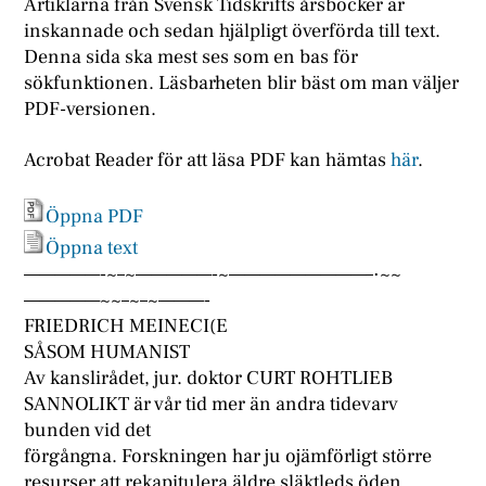
Artiklarna från Svensk Tidskrifts årsböcker är
inskannade och sedan hjälpligt överförda till text.
Denna sida ska mest ses som en bas för
sökfunktionen. Läsbarheten blir bäst om man väljer
PDF-versionen.
Acrobat Reader för att läsa PDF kan hämtas
här
.
Öppna PDF
Öppna text
—————-~–~—————-~—————————–·~~
—————~~–~–~———-
FRIEDRICH MEINECI(E
SÅSOM HUMANIST
Av kanslirådet, jur. doktor CURT ROHTLIEB
SANNOLIKT är vår tid mer än andra tidevarv
bunden vid det
förgångna. Forskningen har ju ojämförligt större
resurser att rekapitulera äldre släktleds öden.