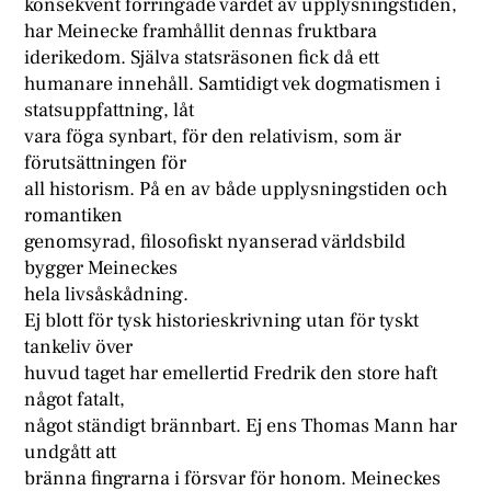
konsekvent förringade värdet av upplysningstiden,
har Meinecke framhållit dennas fruktbara
iderikedom. Själva statsräsonen fick då ett
humanare innehåll. Samtidigt vek dogmatismen i
statsuppfattning, låt
vara föga synbart, för den relativism, som är
förutsättningen för
all historism. På en av både upplysningstiden och
romantiken
genomsyrad, filosofiskt nyanserad världsbild
bygger Meineckes
hela livsåskådning.
Ej blott för tysk historieskrivning utan för tyskt
tankeliv över
huvud taget har emellertid Fredrik den store haft
något fatalt,
något ständigt brännbart. Ej ens Thomas Mann har
undgått att
bränna fingrarna i försvar för honom. Meineckes