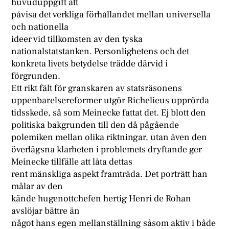
huvuduppgift att
påvisa det verkliga förhållandet mellan universella
och nationella
ideer vid tillkomsten av den tyska
nationalstatstanken. Personlighetens och det
konkreta livets betydelse trädde därvid i
förgrunden.
Ett rikt fält för granskaren av statsräsonens
uppenbarelsereformer utgör Richelieus upprörda
tidsskede, så som Meinecke fattat det. Ej blott den
politiska bakgrunden till den då pågående
polemiken mellan olika riktningar, utan även den
överlägsna klarheten i problemets dryftande ger
Meinecke tillfälle att låta dettas
rent mänskliga aspekt framträda. Det porträtt han
målar av den
kände hugenottchefen hertig Henri de Rohan
avslöjar bättre än
något hans egen mellanställning såsom aktiv i både