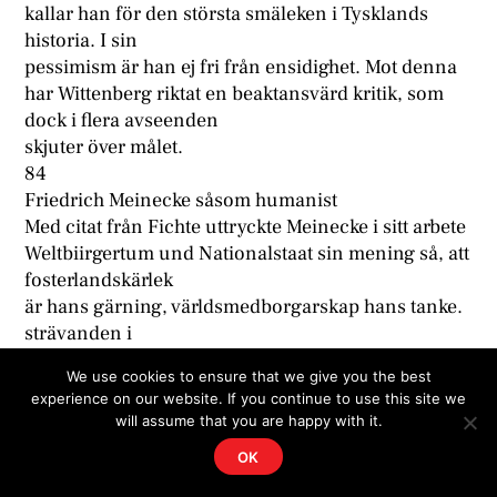
kallar han för den största smäleken i Tysklands
historia. I sin
pessimism är han ej fri från ensidighet. Mot denna
har Wittenberg riktat en beaktansvärd kritik, som
dock i flera avseenden
skjuter över målet.
84
Friedrich Meinecke såsom humanist
Med citat från Fichte uttryckte Meinecke i sitt arbete
Weltbiirgertum und Nationalstaat sin mening så, att
fosterlandskärlek
är hans gärning, världsmedborgarskap hans tanke.
strävanden i
sådan riktning, särskilt de ekumeniska, ha städse
We use cookies to ensure that we give you the best
kunnat räkna
experience on our website. If you continue to use this site we
på Meineckes stöd. Pessimistiskt tillstår han i sina
will assume that you are happy with it.
Erinnerungen,
OK
att hans vetenskap numera bjuder föga tröst och
glädje. Och lika