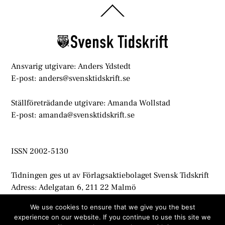
Back
To
Top
Ansvarig utgivare: Anders Ydstedt
E-post: anders@svensktidskrift.se
Ställföreträdande utgivare: Amanda Wollstad
E-post: amanda@svensktidskrift.se
ISSN 2002-5130
Tidningen ges ut av Förlagsaktiebolaget Svensk Tidskrift
Adress: Adelgatan 6, 211 22 Malmö
info@svensktidskrift.se
We use cookies to ensure that we give you the best
experience on our website. If you continue to use this site we
© Svensk Tidskrift 2021