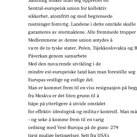
Samtidig tenker man seg opprettet en
Sentral-europeisk union for kollektiv
sikkerhet, atomfritt og med begrensede
rustninger fomvrig. Landene i dette område skulle 
garanteres av stormaktene. Alle fremmede tropper s
Medlemmene av denne union antydes å
va:re de to tyske stater, Polen, Tsjekkoslovakia og 
Påverkan genom samarbete
Med den nuva:rende utvikling i de
mindre est-europeiske land kan man forestille seg 
Europas vestlige og estlige del.
Man er kommet frem til en viss resignasjon på begge
fra Moskva er det liten grunn til å
håpe på ytterligere å utvide området
for effektiv ideologisk og milita:r kontroll. Man må
– og seke å komme frem til en varig
ordning med Vest-Buropa på de guns- 279
tigst mulige betingelser. Sett fra USA’s