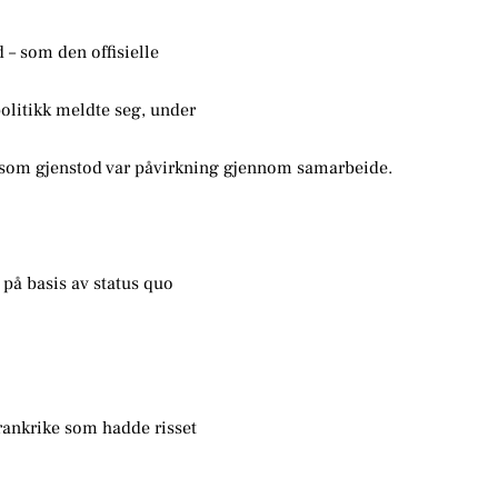
 – som den offisielle
politikk meldte seg, under
kk som gjenstod var påvirkning gjennom samarbeide.
 på basis av status quo
rankrike som hadde risset