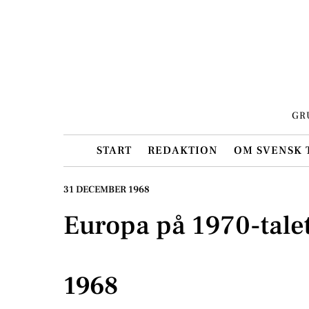
Skip
to
content
GR
START
REDAKTION
OM SVENSK 
31 DECEMBER 1968
Europa på 1970-tale
1968