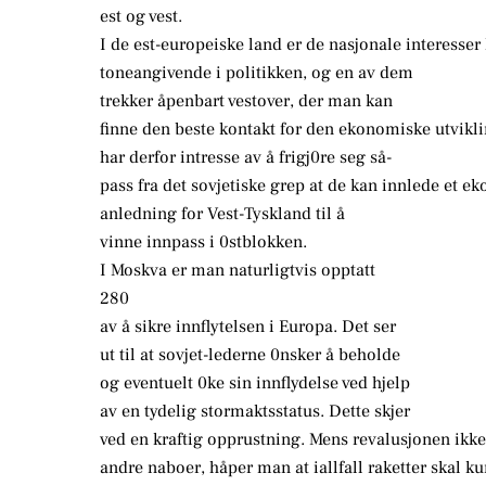
est og vest.
I de est-europeiske land er de nasjonale interess
toneangivende i politikken, og en av dem
trekker åpenbart vestover, der man kan
finne den beste kontakt for den ekonomiske utvikli
har derfor intresse av å frigj0re seg så-
pass fra det sovjetiske grep at de kan innlede et 
anledning for Vest-Tyskland til å
vinne innpass i 0stblokken.
I Moskva er man naturligtvis opptatt
280
av å sikre innflytelsen i Europa. Det ser
ut til at sovjet-lederne 0nsker å beholde
og eventuelt 0ke sin innflydelse ved hjelp
av en tydelig stormaktsstatus. Dette skjer
ved en kraftig opprustning. Mens revalusjonen ikk
andre naboer, håper man at iallfall raketter skal ku