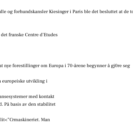
e og forhundskansler Kiesinger i Paris ble det besluttet at de t
 det franske Centre d’Etudes
at nye forestillinger om Europa i 70-årene begynner å gj0re seg
n europeiske utvikling i
liansesystemer med kontakt
 På basis av den stabilitet
ilit<”Crmaskineriet. Man