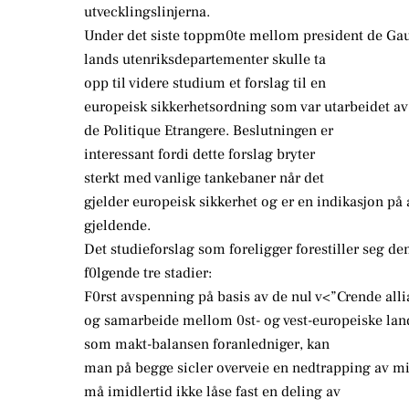
utvecklingslinjerna.
Under det siste toppm0te mellom president de Gaull
lands utenriksdepartementer skulle ta
opp til videre studium et forslag til en
europeisk sikkerhetsordning som var utarbeidet av
de Politique Etrangere. Beslutningen er
interessant fordi dette forslag bryter
sterkt med vanlige tankebaner når det
gjelder europeisk sikkerhet og er en indikasjon på 
gjeldende.
Det studieforslag som foreligger forestiller seg de
f0lgende tre stadier:
F0rst avspenning på basis av de nul v<”Crende al
og samarbeide mellom 0st- og vest-europeiske land.
som makt-balansen foranledniger, kan
man på begge sicler overveie en nedtrapping av m
må imidlertid ikke låse fast en deling av