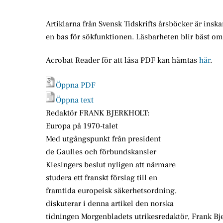
Artiklarna från Svensk Tidskrifts årsböcker är insk
en bas för sökfunktionen. Läsbarheten blir bäst o
Acrobat Reader för att läsa PDF kan hämtas
här
.
Öppna PDF
Öppna text
Redaktör FRANK BJERKHOLT:
Europa på 1970-talet
Med utgångspunkt från president
de Gaulles och förbundskansler
Kiesingers beslut nyligen att närmare
studera ett franskt förslag till en
framtida europeisk säkerhetsordning,
diskuterar i denna artikel den norska
tidningen Morgenbladets utrikesredaktör, Frank Bje