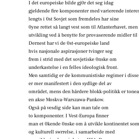
I det europeiske bilde gj0r det seg idag
gjeldende fire komponenter med varierende interes
lengts i 0st Sovjet som fremdeles har sine
0yne rettet så langt vest som til Atlanterhavet, me
utvikling ved å benytte for provaserende midler til 
Dernest har vi de 0st-europeiske land
hvis nasjonale aspirasjoner tvinger seg
frem i strid med det sovjetiske 0nske om
underkastelse i en felles ideologisk front.
Men samtidig er de kommunistiske regimer i disse l
er mer manifestert i den sydlige del av
området, mens den hårdere blokk-politikk er tonea
en akse Moskva-Warszawa-Pankow.
Også på vesdig side kan man tale om
to komponenter. I Vest-Europa finner
man et 0kende 0nske om å utvikle kontinentet som
og kulturell swrrelse, i samarbeide med