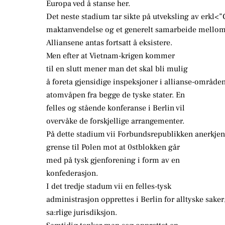
Europa ved å stanse her.
Det neste stadium tar sikte på utveksling av erkl<”
maktanvendelse og et generelt samarbeide mellom 
Alliansene antas fortsatt å eksistere.
Men efter at Vietnam-krigen kommer
til en slutt mener man det skal bli mulig
å foreta gjensidige inspeksjoner i allianse-område
atomvåpen fra begge de tyske stater. En
felles og stående konferanse i Berlin vil
overvåke de forskjellige arrangementer.
På dette stadium vii Forbundsrepublikken anerkje
grense til Polen mot at 0stblokken går
med på tysk gjenforening i form av en
konfederasjon.
I det tredje stadum vii en felles-tysk
administrasjon opprettes i Berlin for alltyske saker
sa:rlige jurisdiksjon.