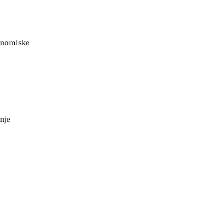
konomiske
nje