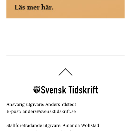
Back
To
Top
Ansvarig utgivare: Anders Ydstedt
E-post: anders@svensktidskrift.se
Ställföreträdande utgivare: Amanda Wollstad