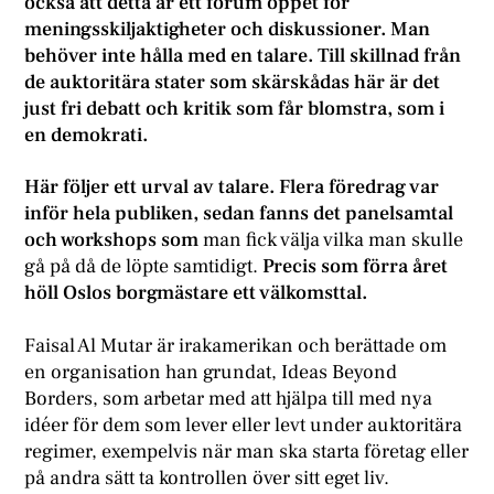
också att detta är ett forum öppet för
meningsskiljaktigheter och diskussioner. Man
behöver inte hålla med en talare. Till skillnad från
de auktoritära stater som skärskådas här är det
just fri debatt och kritik som får blomstra, som i
en demokrati.
Här följer ett urval av talare. Flera föredrag var
inför hela publiken, sedan fanns det panelsamtal
och workshops som
man fick välja vilka man skulle
gå på då de löpte samtidigt.
Precis som förra året
höll Oslos borgmästare ett välkomsttal.
Faisal Al Mutar är irakamerikan och berättade om
en organisation han grundat, Ideas Beyond
Borders, som arbetar med att hjälpa till med nya
idéer för dem som lever eller levt under auktoritära
regimer, exempelvis när man ska starta företag eller
på andra sätt ta kontrollen över sitt eget liv.