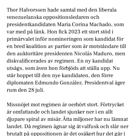
Thor Halvorssen hade samtal med den liberala
venezuelanska oppositionsledaren och
presidentkandidaten Maria Corina Machado, som
var med på länk. Hon fick 2023 ett stort stöd i
primärvalet inför nomineringen som kandidat för
en bred koalition av partier som är motståndare till
den auktoritäre presidenten Nicolás Maduro, men
diskvalificerades av regimen. En ny kandidat
utsågs, som även hon förbjöds att ställa upp. Nu
står hoppet till den nye kandidaten, den förre
diplomaten Edmundo González. Presidentval äger
rum den 28 juli.
Missnöjet mot regimen är oerhört stort. Förtrycket
är omfattande och landet sjunker ner i en allt
djupare spiral av misär. Åtta miljoner har nu lämnat
landet. Då regimen ägnar sig åt valfusk och slår ner
brutalt på oppositionen är det osäkert hur det går i