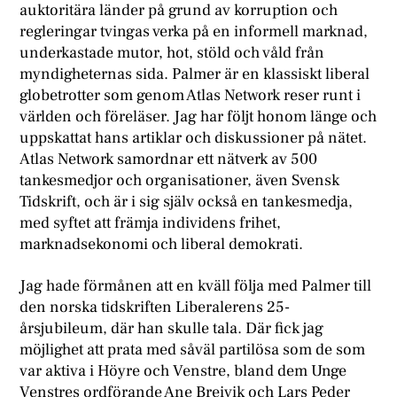
auktoritära länder på grund av korruption och
regleringar tvingas verka på en informell marknad,
underkastade mutor, hot, stöld och våld från
myndigheternas sida. Palmer är en klassiskt liberal
globetrotter som genom Atlas Network reser runt i
världen och föreläser. Jag har följt honom länge och
uppskattat hans artiklar och diskussioner på nätet.
Atlas Network samordnar ett nätverk av 500
tankesmedjor och organisationer, även Svensk
Tidskrift, och är i sig själv också en tankesmedja,
med syftet att främja individens frihet,
marknadsekonomi och liberal demokrati.
Jag hade förmånen att en kväll följa med Palmer till
den norska tidskriften Liberalerens 25-
årsjubileum, där han skulle tala. Där fick jag
möjlighet att prata med såväl partilösa som de som
var aktiva i Höyre och Venstre, bland dem Unge
Venstres ordförande Ane Breivik och Lars Peder