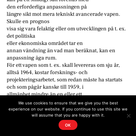
den erforderliga anpassningen på
längre sikt mot mera tekniskt avancerade vapen.
Skulle en prognos
visa sig vara felaktig eller om utvecklingen på t. ex.
det politiska
eller ekonomiska området tar en
annan vändning än vad man beräknat, kan en
anpassning äga rum.
För ett vapen som t. ex. skall levereras om sju år,
alltså 1964, kostar forsknings- och
projekteringsarbetet, som redan måste ha startats
och som pågår kanske till 1959, i
allmänhet mindre än en eller ett
par procent av vad den slutliga serien kostar.
We use cookies to ensure that we give you the best
Utvecklingen fram till
experience on our website. If you continue to use this site we
will assume that you are happy with it.
prototyp, som kanske drar l O%, är
avslutad omkring 1962. De resterande stora
OK
beloppen binder man