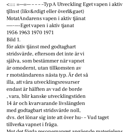
<:::: =—=— – – – –Typ A Utveckling Eget vapen i aktiv
tjllnst (likv&rdigt eller överl&gaet)
MotatAndarens vapen i aktiv tjänat
—–·—-Eget vapen i aktiv tjanat
1956 1963 1970 1971
Bild 1.
för aktiv tjänst med godtaghart
stridsvärde, eftersom det inte är vi
själva, som bestämmer när vapnet
är omodernt, utan tillkomsten av
r motståndarens nästa typ. Är det så
illa, att våra utvecklingsresurser
endast är hälften av vad de borde
, vara, blir kanske utvecklingstiden
14 år och kvarvarande livslängden
med godtagbart stridsvärde noll,
dvs. det lönar sig inte att över hu- – Vud taget
tillverka vapnet i fråga.
Mot det förda resonemanget angäende materielens