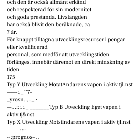
och den är också allmänt erkänd
och respekterad för sin modernitet
och goda prestanda. Livslängden
har också blivit den beräknade, ca
7 år.
För knappt tilltagna utvecklingsresurser i pengar
eller kvalificerad
personal, som medför att utvecklingstiden
förlänges, innebär däremot en direkt minskning av
tiden
175
Typ Y Utveckling MotatAndarens vapen i aktiv tjl.nst
——-:,_”’7–
_yrosn..,.._ ·
—…:::.:._ _______Typ B Utveckling Eget vapen i
aktiv tj&nst
Typ X Utveckling Motstlndarens vapen i aktiv tjl.nst
———:::-
-·;prognos– ..