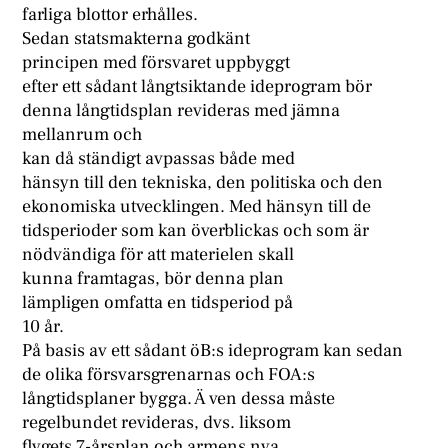
farliga blottor erhålles.
Sedan statsmakterna godkänt
principen med försvaret uppbyggt
efter ett sådant långtsiktande ideprogram bör
denna långtidsplan revideras med jämna
mellanrum och
kan då ständigt avpassas både med
hänsyn till den tekniska, den politiska och den
ekonomiska utvecklingen. Med hänsyn till de
tidsperioder som kan överblickas och som är
nödvändiga för att materielen skall
kunna framtagas, bör denna plan
lämpligen omfatta en tidsperiod på
10 år.
På basis av ett sådant öB:s ideprogram kan sedan
de olika försvarsgrenarnas och FOA:s
långtidsplaner bygga. Ä ven dessa måste
regelbundet revideras, dvs. liksom
flygets 7-årsplan och armens nya