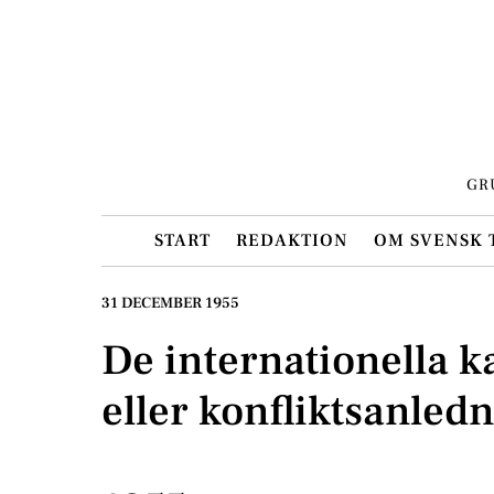
Skip
to
content
GR
START
REDAKTION
OM SVENSK 
31 DECEMBER 1955
De internationella k
eller konfliktsanled