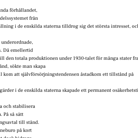
da förhållandet,
ndelssystemet från
ning i de enskilda staterna tilldrog sig det största intresset, oc
ra underordnade,
. Då emellertid
ll den totala produktionen under 1930-talet för många stater f
stånd, sökte man skapa
ll kom att självförsörjningstendensen åstadkom ett tillstånd på
ärder i de enskilda staterna skapade ett permanent osäkerhetst
 och stabilisera
 På så sätt
gsavtal till stånd.
nneburo på kort