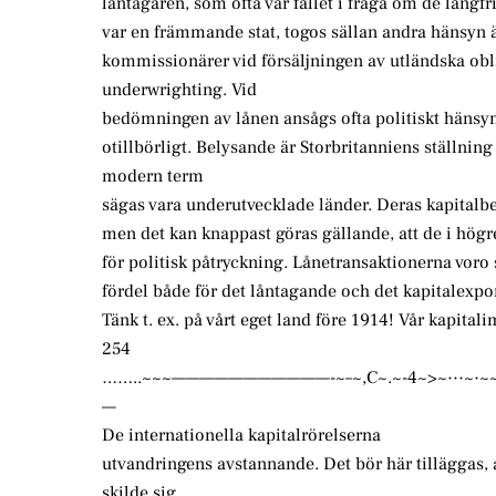
låntagaren, som ofta var fallet i fråga om de långfr
var en främmande stat, togos sällan andra hänsyn ä
kommissionärer vid försäljningen av utländska obl
underwrighting. Vid
bedömningen av lånen ansågs ofta politiskt hänsy
otillbörligt. Belysande är Storbritanniens ställni
modern term
sägas vara underutvecklade länder. Deras kapitalbe
men det kan knappast göras gällande, att de i högr
för politisk påtryckning. Lånetransaktionerna voro 
fördel både för det låntagande och det kapitalexpo
Tänk t. ex. på vårt eget land före 1914! Vår kapita
254
……..~~~———————————-~–~,C~.~-4~>~···~
—
De internationella kapitalrörelserna
utvandringens avstannande. Det bör här tilläggas, 
skilde sig