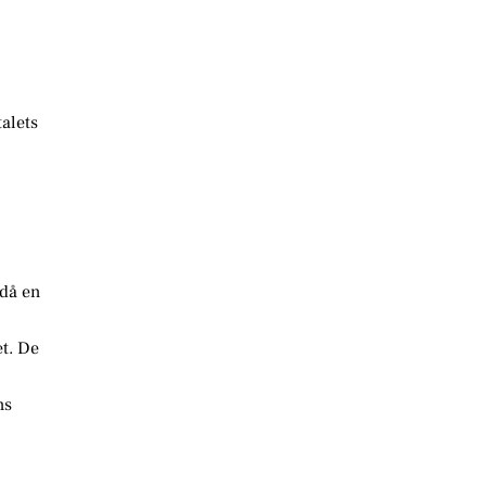
talets
 då en
et. De
ns