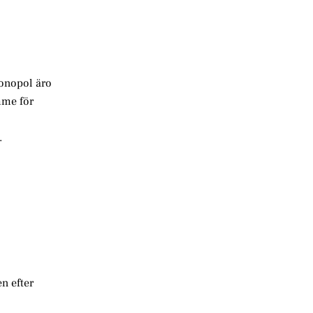
monopol äro
mme för
.
n efter