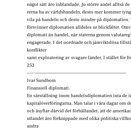
något sätt äro inblandade. Ju större andel alltså de 
rerna ha av världshandeln, desto mer kommer tyng
vila på handeln och desto mindre på diplomatien. 
försvinner diplomatien alldeles ur blickfältet. Omv
diplomati än handel, när staterna genom valutare
engagerade. I det oordnade och jämviktslösa tillst
konflikter
samt exploatering av svagare länder. I stället för f
253
~-~·————————————————————————
Ivar Sundbom
Finansiell diplomati.
En särställning inom handelsdiplomatien inta de i
kapitalöverföringarna. Man talar i våra dagar om d
och åsyftar därvid det förhållandet, att de amerikan
utlandet äro förknippade med olika politiska villko
andra