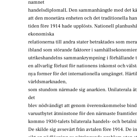
namnet
handelsdiplomalL Den sammanhängde med det kän
att den monetära enheten och det traditionella ha
tiden före 1914 hade upplösts. Nationell planhushåll
ekonomiska
relationerna till andra stater betraktades som me
ibland som störande faktorer i samhällsekonomien
utrikeshandelns sammankrympning i förhållande ti
en allvarlig förlust för nationens inkomst och väl
nya former för det internationella umgänget. Härti
världsmarknaden,
som stundom närmade sig anarkien. Unilaterala åtg
det
blev nödvändigt att genom överenskommelse binda
varuutbytet åtminstone för den närmaste framtiden.
kommo 1930-talets bilaterala handels- och betalnin
De skilde sig avsevärt från avtalen före 1914. De i