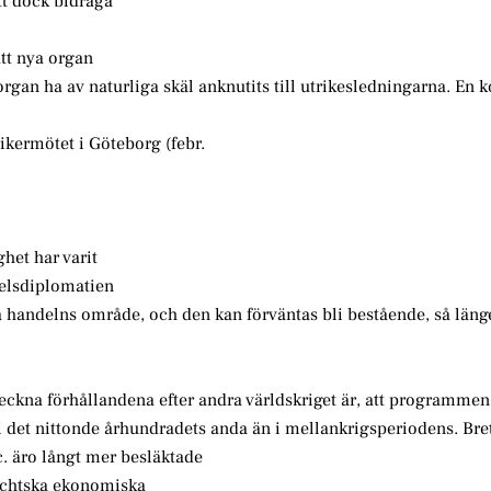
tt dock bidraga
att nya organ
rgan ha av naturliga skäl anknutits till utrikesledningarna. En
rikermötet i Göteborg (febr.
het har varit
elsdiplomatien
på handelns område, och den kan förväntas bli bestående, så läng
teckna förhållandena efter andra världskriget är, att programmen
i det nittonde århundradets anda än i mellankrigsperiodens. Br
. äro långt mer besläktade
achtska ekonomiska