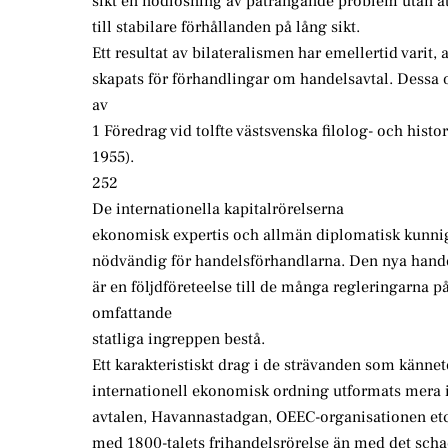
sikt en nödlösning av påträngande problem utan a
till stabilare förhållanden på lång sikt.
Ett resultat av bilateralismen har emellertid varit, 
skapats för förhandlingar om handelsavtal. Dessa o
av
1 Föredrag vid tolfte västsvenska filolog- och histo
1955).
252
De internationella kapitalrörelserna
ekonomisk expertis och allmän diplomatisk kunnig
nödvändig för handelsförhandlarna. Den nya hand
är en följdföreteelse till de många regleringarna 
omfattande
statliga ingreppen bestå.
Ett karakteristiskt drag i de strävanden som känne
internationell ekonomisk ordning utformats mera 
avtalen, Havannastadgan, OEEC-organisationen etc
med 1800-talets frihandelsrörelse än med det sch