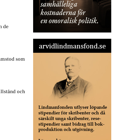
h de
ramstod som
illstånd och