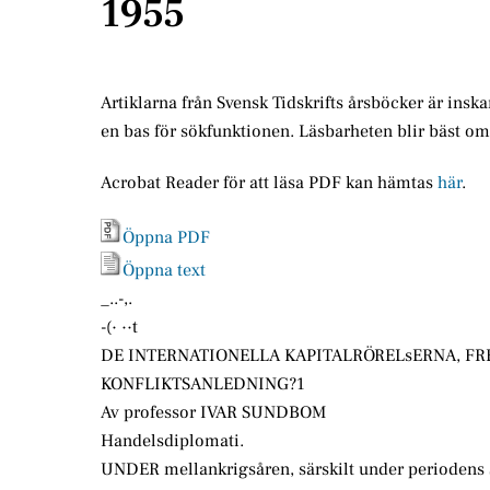
1955
Artiklarna från Svensk Tidskrifts årsböcker är insk
en bas för sökfunktionen. Läsbarheten blir bäst o
Acrobat Reader för att läsa PDF kan hämtas
här
.
Öppna PDF
Öppna text
_..-,.
-(· ··t
DE INTERNATIONELLA KAPITALRÖRELsERNA, FR
KONFLIKTSANLEDNING?1
Av professor IVAR SUNDBOM
Handelsdiplomati.
UNDER mellankrigsåren, särskilt under periodens s