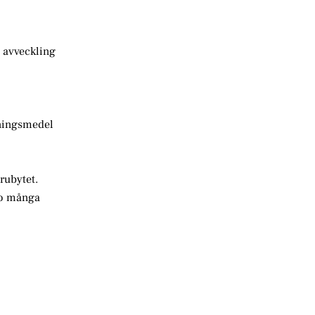
 avveckling
alningsmedel
rubytet.
äro många