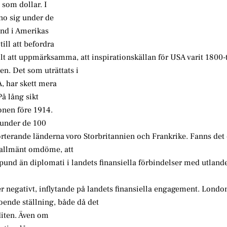
 som dollar. I
no sig under de
land i Amerikas
till att befordra
ullt att uppmärksamma, att inspirationskällan för USA varit 1800-
en. Det som uträttats i
A, har skett mera
å lång sikt
ionen före 1914.
a under de 100
porterande länderna voro Storbritannien och Frankrike. Fanns det
 allmänt omdöme, att
und än diplomati i landets finansiella förbindelser med utland
er negativt, inflytande på landets finansiella engagement. Londo
oende ställning, både då det
diten. Även om