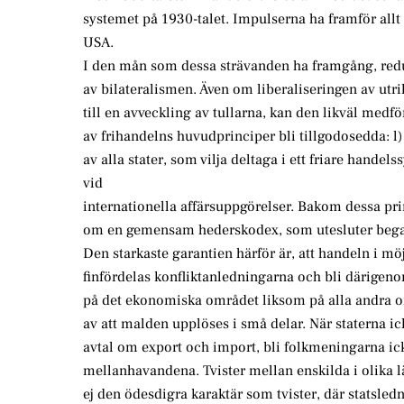
systemet på 1930-talet. Impulserna ha framför all
USA.
I den mån som dessa strävanden ha framgång, redu
av bilateralismen. Även om liberaliseringen av utr
till en avveckling av tullarna, kan den likväl medfö
av frihandelns huvudprinciper bli tillgodosedda: l
av alla stater, som vilja deltaga i ett friare hand
vid
internationella affärsuppgörelser. Bakom dessa pri
om en gemensam hederskodex, som utesluter begagn
Den starkaste garantien härför är, att handeln i m
finfördelas konfliktanledningarna och bli därigenom 
på det ekonomiska området liksom på alla andra 
av att malden upplöses i små delar. När staterna ick
avtal om export och import, bli folkmeningarna ic
mellanhavandena. Tvister mellan enskilda i olika l
ej den ödesdigra karaktär som tvister, där statsled