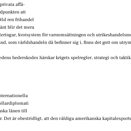
privata affä-
dpunkten att
Vid ren frihandel
änt blir det mera
gleringar, kvotsystem för varnomsättningen och utrikeshandels
ånd, som världshandeln då befinner sig i, finns det gott om utry
redens hederskodex härskar krigets spelregler, strategi och taktik
nternationella
ollardiplomati
ska lånen till
r. Det är obestridligt, att den väldiga amerikanska kapitalexporte