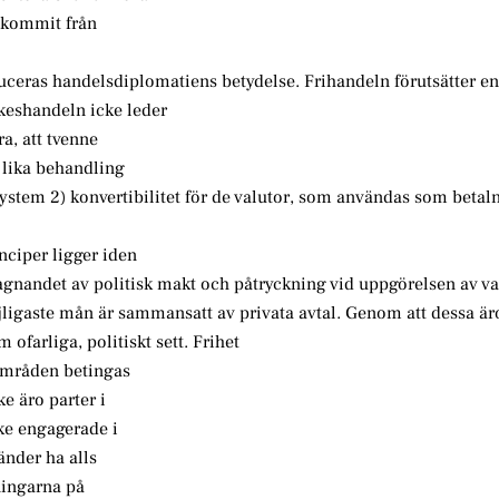
t kommit från
ceras handelsdiplomatiens betydelse. Frihandeln förutsätter en
ikeshandeln icke leder
ra, att tvenne
) lika behandling
elssystem 2) konvertibilitet för de valutor, som användas som bet
nciper ligger iden
andet av politisk makt och påtryckning vid uppgörelsen av va
öjligaste mån är sammansatt av privata avtal. Genom att dessa 
ofarliga, politiskt sett. Frihet
områden betingas
e äro parter i
ke engagerade i
änder ha alls
ningarna på