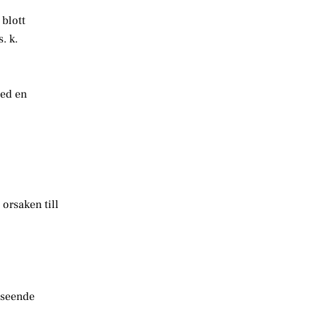
 blott
. k.
med en
 orsaken till
nseende