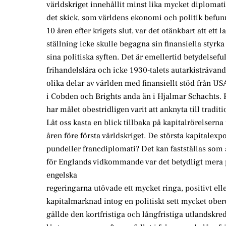
världskriget innehållit minst lika mycket diplomati
det skick, som världens ekonomi och politik befun
10 åren efter krigets slut, var det otänkbart att ett 
ställning icke skulle begagna sin finansiella styrka 
sina politiska syften. Det är emellertid betydelsef
frihandelslära och icke 1930-talets autarkisträvand
olika delar av världen med finansiellt stöd från US
i Cobden och Brights anda än i Hjalmar Schachts. P
har målet obestridligen varit att anknyta till tradit
Låt oss kasta en blick tillbaka på kapitalrörelsern
åren före första världskriget. De största kapitalex
pundeller francdiplomati? Det kan fastställas som
för Englands vidkommande var det betydligt mera p
engelska
regeringarna utövade ett mycket ringa, positivt ell
kapitalmarknad intog en politiskt sett mycket ober
gällde den kortfristiga och långfristiga utlandskre