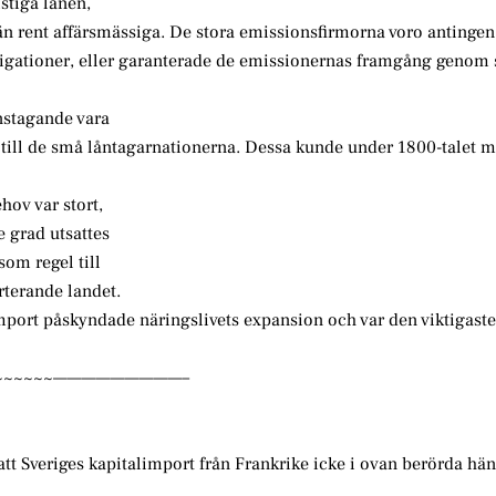
istiga lånen,
n rent affärsmässiga. De stora emissionsfirmorna voro antingen
igationer, eller garanterade de emissionernas framgång genom s
nstagande vara
ng till de små låntagarnationerna. Dessa kunde under 1800-talet 
hov var stort,
e grad utsattes
som regel till
rterande landet.
limport påskyndade näringslivets expansion och var den viktigaste
·~~~~~~~—————————–
att Sveriges kapitalimport från Frankrike icke i ovan berörda hä