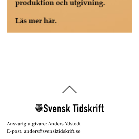
Back
To
Top
Ansvarig utgivare: Anders Ydstedt
E-post: anders@svensktidskrift.se