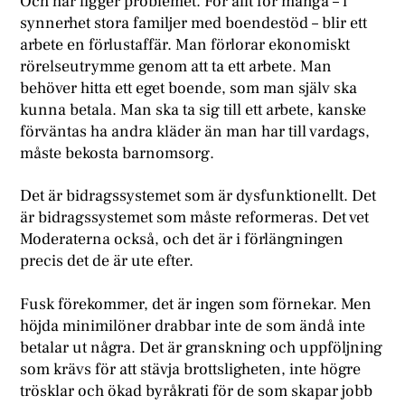
Och här ligger problemet. För allt för många – i
synnerhet stora familjer med boendestöd – blir ett
arbete en förlustaffär. Man förlorar ekonomiskt
rörelseutrymme genom att ta ett arbete. Man
behöver hitta ett eget boende, som man själv ska
kunna betala. Man ska ta sig till ett arbete, kanske
förväntas ha andra kläder än man har till vardags,
måste bekosta barnomsorg.
Det är bidragssystemet som är dysfunktionellt. Det
är bidragssystemet som måste reformeras. Det vet
Moderaterna också, och det är i förlängningen
precis det de är ute efter.
Fusk förekommer, det är ingen som förnekar. Men
höjda minimilöner drabbar inte de som ändå inte
betalar ut några. Det är granskning och uppföljning
som krävs för att stävja brottsligheten, inte högre
trösklar och ökad byråkrati för de som skapar jobb