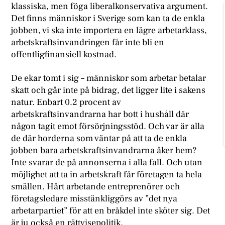
klassiska, men föga liberalkonservativa argument.
Det finns människor i Sverige som kan ta de enkla
jobben, vi ska inte importera en lägre arbetarklass,
arbetskraftsinvandringen får inte bli en
offentligfinansiell kostnad.
De ekar tomt i sig – människor som arbetar betalar
skatt och går inte på bidrag, det ligger lite i sakens
natur. Enbart 0.2 procent av
arbetskraftsinvandrarna har bott i hushåll där
någon tagit emot försörjningsstöd. Och var är alla
de där horderna som väntar på att ta de enkla
jobben bara arbetskraftsinvandrarna åker hem?
Inte svarar de på annonserna i alla fall. Och utan
möjlighet att ta in arbetskraft får företagen ta hela
smällen. Hårt arbetande entreprenörer och
företagsledare misstänkliggörs av ”det nya
arbetarpartiet” för att en bråkdel inte sköter sig. Det
är ju också en rättvisepolitik.