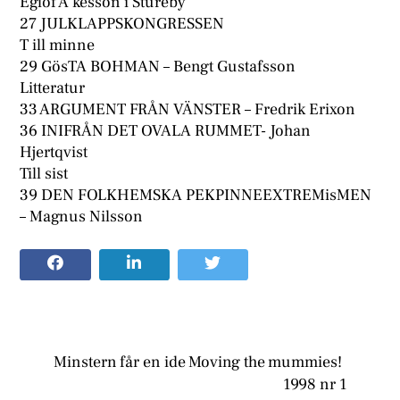
Eglof Å kesson i Stureby
27 JULKLAPPSKONGRESSEN
T ill minne
29 GösTA BOHMAN – Bengt Gustafsson
Litteratur
33 ARGUMENT FRÅN VÄNSTER – Fredrik Erixon
36 INIFRÅN DET OVALA RUMMET- Johan
Hjertqvist
Till sist
39 DEN FOLKHEMSKA PEKPINNEEXTREMisMEN
– Magnus Nilsson
Minstern får en ide Moving the mummies!
1998 nr 1