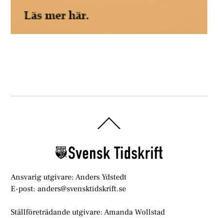
Back
To
Top
Ansvarig utgivare: Anders Ydstedt
E-post: anders@svensktidskrift.se
Ställföreträdande utgivare: Amanda Wollstad