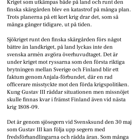
Kriget som utkämpas både på land och runt den
finska skärgården blev en katastrof på många plan.
Trots planerna på ett kort krig drar det, som så
många gånger tidigare, ut på tiden.
Sjökriget runt den finska skärgården förs något
bättre än landkriget, på land lyckas inte den
svenska armén avgöra överhuvudtaget. Det är
under kriget mot ryssarna som den första riktiga
brytningen mellan Sverige och Finland blir ett
faktum genom Anjala-förbundet, där en rad
officerare misstyckte mot den förda krigspolitiken.
Kung Gustav III räddar situationen men missnöjet
skulle finnas kvar i främst Finland även vid nästa
krig 1808-09.
Det är genom sjösegern vid Svensksund den 30 maj
som Gustav III kan följa upp segern med
fredsförhandlingarna och rädda äran. Som många