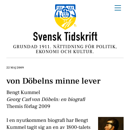
Skip
Me
to
content
GRUNDAD 1911. NÄTTIDNING FÖR POLITIK,
EKONOMI OCH KULTUR.
22 MAJ 2009
von Döbelns minne lever
Bengt Kummel
Georg Carl von Döbeln: en biografi
Themis förlag 2009
I
en nyutkommen biografi har Bengt
Kummel tagit sig an en av 1800-talets