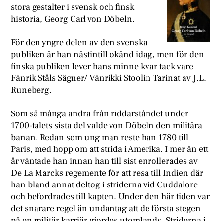
stora gestalter i svensk och finsk
historia, Georg Carl von Döbeln.
För den yngre delen av den svenska
publiken är han nästintill okänd idag, men för den
finska publiken lever hans minne kvar tack vare
Fänrik Ståls Sägner/ Vänrikki Stoolin Tarinat av J.L.
Runeberg.
S
om så många andra från riddarståndet under
1700-talets sista del valde von Döbeln den militära
banan. Redan som ung man reste han 1780 till
Paris, med hopp om att strida i Amerika. I mer än ett
år väntade han innan han till sist enrollerades av
De La Marcks regemente för att resa till Indien där
han bland annat deltog i striderna vid Cuddalore
och befordrades till kapten. Under den här tiden var
det snarare regel än undantag att de första stegen
på en militär karriär gjordes utomlands. Striderna i