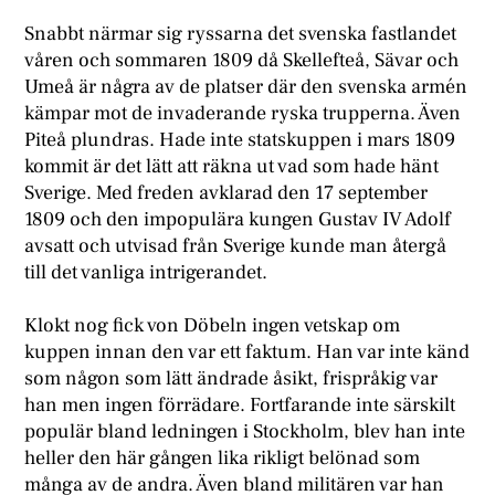
Snabbt närmar sig ryssarna det svenska fastlandet
våren och sommaren 1809 då Skellefteå, Sävar och
Umeå är några av de platser där den svenska armén
kämpar mot de invaderande ryska trupperna. Även
Piteå plundras. Hade inte statskuppen i mars 1809
kommit är det lätt att räkna ut vad som hade hänt
Sverige. Med freden avklarad den 17 september
1809 och den impopulära kungen Gustav IV Adolf
avsatt och utvisad från Sverige kunde man återgå
till det vanliga intrigerandet.
K
lokt nog fick von Döbeln ingen vetskap om
kuppen innan den var ett faktum. Han var inte känd
som någon som lätt ändrade åsikt, frispråkig var
han men ingen förrädare. Fortfarande inte särskilt
populär bland ledningen i Stockholm, blev han inte
heller den här gången lika rikligt belönad som
många av de andra. Även bland militären var han