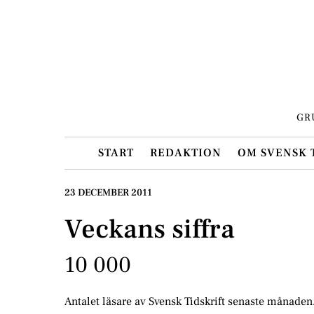
Skip
to
content
GR
START
REDAKTION
OM SVENSK 
23 DECEMBER 2011
Veckans siffra
10 000
Antalet läsare av Svensk Tidskrift senaste månaden