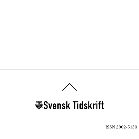
Back
To
Top
ISSN 2002-5130