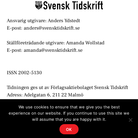
Ansvarig utgivare: Anders Ydstedt
E-post: anders@svensktidskrift.se
Ställföreträdande utgivare: Amanda Wollstad
E-post: amanda@svensktidskrift.se
ISSN 2002-5130
Tidningen ges ut av Förlagsaktiebolaget Svensk Tidskrift
Adress: Adelgatan 6, 211 22 Malmö
info@svensktidskrift.se
We use cookies to ensure that we give you the best
experience on our website. If you continue to use this site we
© Svensk Tidskrift 2021
will assume that you are happy with it.
OK