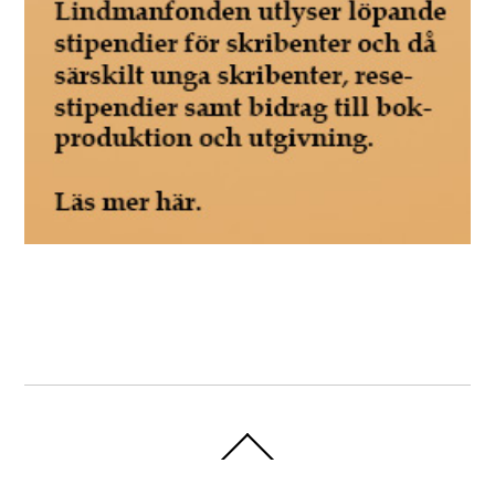
Back
To
Top