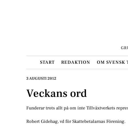
Skip
to
content
GR
START
REDAKTION
OM SVENSK 
3 AUGUSTI 2012
Veckans ord
Funderar trots allt på om inte Tillväxtverkets repr
Robert Gidehag, vd för Skattebetalarnas Förening.