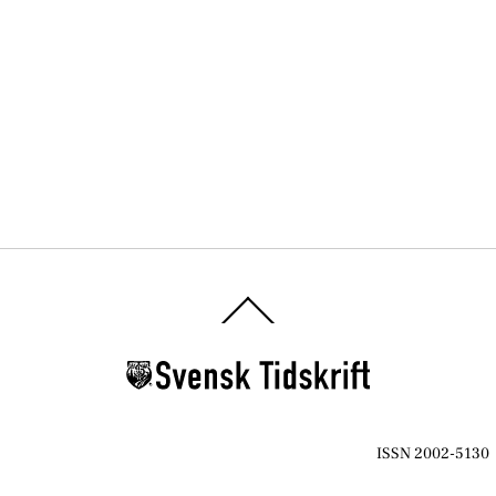
Back
To
Top
ISSN 2002-5130