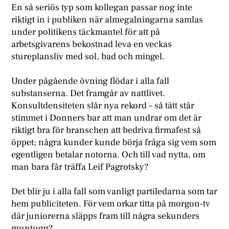
En så seriös typ som kollegan passar nog inte
riktigt in i publiken när almegalningarna samlas
under politikens täckmantel för att på
arbetsgivarens bekostnad leva en veckas
stureplansliv med sol, bad och mingel.
Under pågående övning flödar i alla fall
substanserna. Det framgår av nattlivet.
Konsultdensiteten slår nya rekord – så tätt står
stimmet i Donners bar att man undrar om det är
riktigt bra för branschen att bedriva firmafest så
öppet; några kunder kunde börja fråga sig vem som
egentligen betalar notorna. Och till vad nytta, om
man bara får träffa Leif Pagrotsky?
Det blir ju i alla fall som vanligt partiledarna som tar
hem publiciteten. För vem orkar titta på morgon-tv
där juniorerna släpps fram till några sekunders
muntugg?