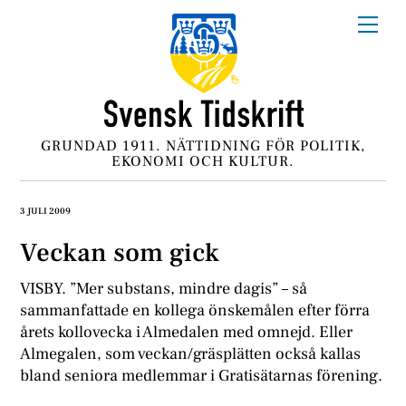
Skip
Me
to
content
GRUNDAD 1911. NÄTTIDNING FÖR POLITIK,
EKONOMI OCH KULTUR.
3 JULI 2009
Veckan som gick
VISBY. ”Mer substans, mindre dagis” – så
sammanfattade en kollega önskemålen efter förra
årets kollovecka i Almedalen med omnejd. Eller
Almegalen, som veckan/gräsplätten också kallas
bland seniora medlemmar i Gratisätarnas förening.