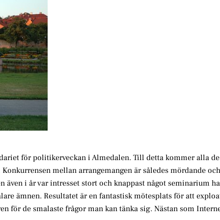
ndariet för politikerveckan i Almedalen. Till detta kommer alla d
ras. Konkurrensen mellan arrangemangen är således mördande o
n även i år var intresset stort och knappast något seminarium ha
lare ämnen. Resultatet är en fantastisk mötesplats för att exploa
n för de smalaste frågor man kan tänka sig. Nästan som Internet