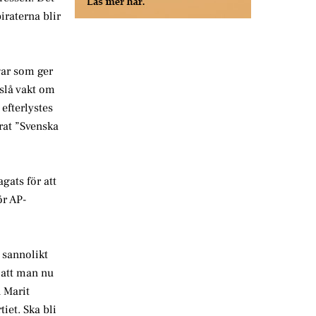
iraterna blir
gar som ger
slå vakt om
efterlystes
rat ”Svenska
gats för att
ör AP-
 sannolikt
 att man nu
n Marit
iet. Ska bli