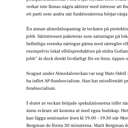
verkar inte finnas några aktörer med intresse att f
ett parti som andra när funktionärerna börjar vänja
E
n annan almedalsspaning är tecknen på protektion
jobb. Särintressen paketeras som satsningar på lok
befintliga svenska näringar gärna med särregler el
exempelvis lokal elbilsproduktion på södra Gotland
jobb” är dock direkt livsfarligt för en liten, öpp
Svagast under Almedalsveckan var nog Mats Odell s
ha infört AP-fondsocialism. Han har missförstått p
fondsocialism.
I
slutet av veckan började spekulationerna inför n
ännu svårare att komma ut med egna budskap. Hotell
kan lägga seminarier även kl 19.00 – 19.30 när Mona
Bergman de första 30 minuterna. Marit Bergman dekl