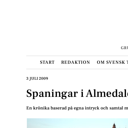
Skip
to
content
GR
START
REDAKTION
OM SVENSK 
3 JULI 2009
Spaningar i Almeda
En krönika baserad på egna intryck och samtal m