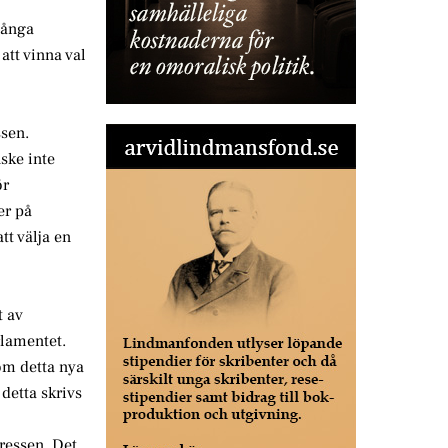
många
att vinna val
ssen.
ske inte
ör
er på
t välja en
t av
rlamentet.
om detta nya
detta skrivs
tressen. Det