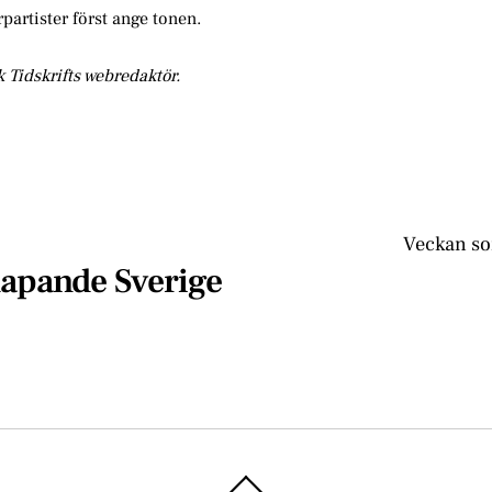
rpartister först ange tonen.
 Tidskrifts webredaktör.
Veckan so
skapande Sverige
Back