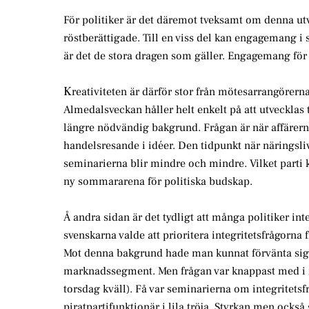
För politiker är det däremot tveksamt om denna utv
röstberättigade. Till en viss del kan engagemang i 
är det de stora dragen som gäller. Engagemang för
K
reativiteten är därför stor från mötesarrangörern
Almedalsveckan håller helt enkelt på att utvecklas
längre nödvändig bakgrund. Frågan är när affärerna t
handelsresande i idéer. Den tidpunkt när näringsli
seminarierna blir mindre och mindre. Vilket parti 
ny sommararena för politiska budskap.
Å andra sidan är det tydligt att många politiker int
svenskarna valde att prioritera integritetsfrågorna 
Mot denna bakgrund hade man kunnat förvänta sig a
marknadssegment. Men frågan var knappast med i någ
torsdag kväll). Få var seminarierna om integritets
piratpartifunktionär i lila tröja. Styrkan men ocks