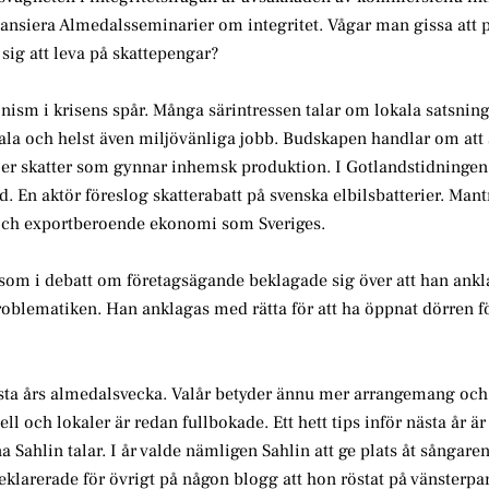
inansiera Almedalsseminarier om integritet. Vågar man gissa att p
 sig att leva på skattepengar?
ism i krisens spår. Många särintressen talar om lokala satsnin
ala och helst även miljövänliga jobb. Budskapen handlar om att 
ler skatter som gynnar inhemsk produktion. I Gotlandstidningen 
. En aktör föreslog skatterabatt på svenska elbilsbatterier. Mant
en och exportberoende ekonomi som Sveriges.
om i debatt om företagsägande beklagade sig över att han ankla
roblematiken. Han anklagas med rätta för att ha öppnat dörren f
ästa års almedalsvecka. Valår betyder ännu mer arrangemang och
 och lokaler är redan fullbokade. Ett hett tips inför nästa år är
 Sahlin talar. I år valde nämligen Sahlin att ge plats åt sångare
arerade för övrigt på någon blogg att hon röstat på vänsterpart