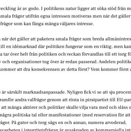
eckling är av godo. I politikens natur ligger att söka stöd från 
smala frågor utifrån egna intressen motiveras men när det gäller 
 frågor som kan fånga många väljares intresse.
a när det gäller att paketera smala frågor som breda allmänintre
 till en idémarknad där politiken fungerar som en viktig, men kan
ar över helt från politiken och veckan förvandlas till ett torg f
v och organisationer tog över är redan passerad. Andelen politik
kommer att dra konsekvensen av detta först? Vem kommer först at
e är särskilt marknadsanpassade. Nyligen fick vi se att sju procen
framför andra valfrågor genom att rösta in piratpartiet till EU-pa
tt många aktörer och politiker skulle vilja vara med och slåss 
ra politiska tal eller manifestationer (med reservation för att 
frågor. På gator och torg sågs en och annan, numera arvoderad,
å svagheten i integritetsfrågan är avsaknaden av kommersiella in