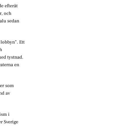
e efteråt
r, och
palu sedan
lobbyn”. Ett
h
med tystnad.
raterna en
ter som
nd av
ism i
er Sverige