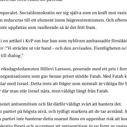
uropavalet. Socialdemokratin ser sig själva som en kraft mot ras
men reduceras till ett element inom högerextremismen. Och efter
te uppfattas som rasifierade så är det fritt fram.
 i en artikel i KvP om hur han som nybliven ambassadör försökte f
r :“Vi sträckte ut vår hand – och den avvisades. Fientligheten o
till dialog.”
riksdagsledamoten Hillevi Larsson, poserade med ett pris i for
att organisationen som gav henne priset stödde Fatah. Med Fatah
r med Israel. Detta trots att frågor som normalt är viktiga för 
r där man står Israel nära, men väldigt långt från Fatah.
et antisemitism och får därför väldigt svårt att hantera det.
rtiet på högsta nivå, och tydligt markera att de tar avstånd. 
Om partiet inte hanterar detta snarast finns en uppenbar risk att 
ratin förstå och acceptera att antisemitism är en form av rasis