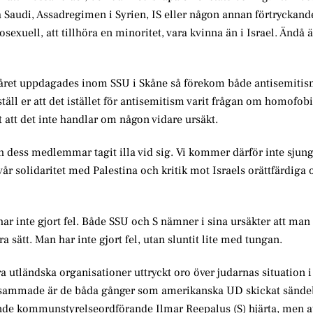
 Saudi, Assadregimen i Syrien, IS eller någon annan förtryckande
sexuell, att tillhöra en minoritet, vara kvinna än i Israel. Ändå ä
 året uppdagades inom SSU i Skåne så förekom både antisemiti
ll er att det istället för antisemitism varit frågan om homofobi,
 att det inte handlar om någon vidare ursäkt.
ch dess medlemmar tagit illa vid sig. Vi kommer därför inte sjun
r solidaritet med Palestina och kritik mot Israels orättfärdiga
 har inte gjort fel. Både SSU och S nämner i sina ursäkter att man 
a sätt. Man har inte gjort fel, utan sluntit lite med tungan.
ra utländska organisationer uttryckt oro över judarnas situation
rksammade är de båda gånger som amerikanska UD skickat sändeb
rande kommunstyrelseordförande Ilmar Reepalus (S) hjärta, men a