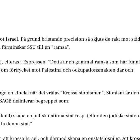
t Israel. På grund bristande precision så skjuts de rakt mot städ
a förminskar SSU till en “ramsa”.
 citeras i Expressen: “Detta är en gammal ramsa som har funni
r om förtrycket mot Palestina och ockupationsmakten där och
nga en klocka när det vrålas “Krossa sionismen”. Sionism är den
t. SAOB definierar begreppet som:
t land) skapa en judisk nationalstat resp. (efter den judiska staten
la denna stat.”
att krossa Israel, och därmed skapa en enstatslösning. Att kro