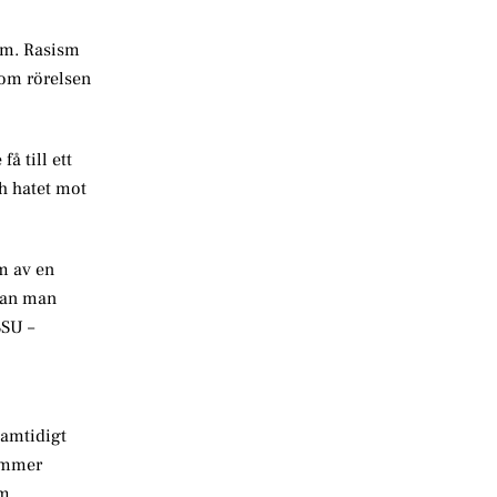
ism. Rasism
som rörelsen
å till ett
ch hatet mot
m av en
 kan man
SSU –
Samtidigt
kommer
m.