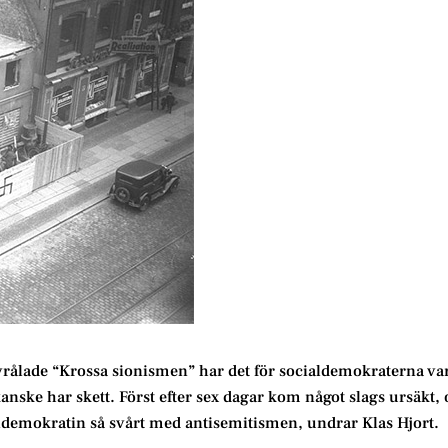
 vrålade “Krossa sionismen” har det för socialdemokraterna var
anske har skett. Först efter sex dagar kom något slags ursäkt, 
cialdemokratin så svårt med antisemitismen, undrar Klas Hjort.