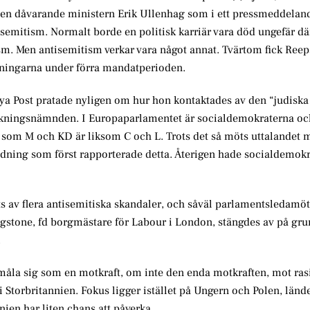
 den dåvarande ministern Erik Ullenhag som i ett pressmeddeland
isemitism. Normalt borde en politisk karriär vara död ungefär dä
sism. Men antisemitism verkar vara något annat. Tvärtom fick Ree
redningarna under förra mandatperioden.
ya Post pratade nyligen om hur hon kontaktades av den “judiska 
skningsnämnden. I Europaparlamentet är socialdemokraterna oc
t som M och KD är liksom C och L. Trots det så möts uttalandet 
tidning som först rapporterade detta. Återigen hade socialdemok
kats av flera antisemitiska skandaler, och såväl parlamentsledamö
ngstone, fd borgmästare för Labour i London, stängdes av på gru
.
tmåla sig som en motkraft, om inte den enda motkraften, mot ras
 Storbritannien. Fokus ligger istället på Ungern och Polen, länd
nien har liten chans att påverka.