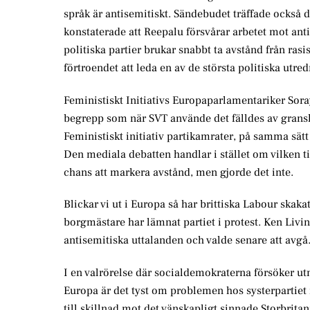
språk är antisemitiskt. Sändebudet träffade också
konstaterade att Reepalu försvårar arbetet mot ant
politiska partier brukar snabbt ta avstånd från ra
förtroendet att leda en av de största politiska ut
Feministiskt Initiativs Europaparlamentariker Sora
begrepp som när SVT använde det fälldes av gran
Feministiskt initiativ partikamrater, på samma sät
Den mediala debatten handlar i stället om vilken 
chans att markera avstånd, men gjorde det inte.
Blickar vi ut i Europa så har brittiska Labour ska
borgmästare har lämnat partiet i protest. Ken Livi
antisemitiska uttalanden och valde senare att avgå
I en valrörelse där socialdemokraterna försöker u
Europa är det tyst om problemen hos systerpartiet i
till skillnad mot det vänskapligt sinnade Storbritan