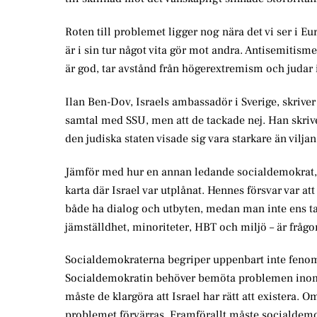
Roten till problemet ligger nog nära det vi ser i E
är i sin tur något vita gör mot andra. Antisemitis
är god, tar avstånd från högerextremism och judar in
Ilan Ben-Dov, Israels ambassadör i Sverige, skriver
samtal med SSU, men att de tackade nej. Han skrive
den judiska staten visade sig vara starkare än viljan 
Jämför med hur en annan ledande socialdemokrat, 
karta där Israel var utplånat. Hennes försvar var 
både ha dialog och utbyten, medan man inte ens tala
jämställdhet, minoriteter, HBT och miljö – är frågo
Socialdemokraterna begriper uppenbart inte fenomen
Socialdemokratin behöver bemöta problemen inom pa
måste de klargöra att Israel har rätt att existera. 
problemet förvärras. Framförallt måste socialdemok