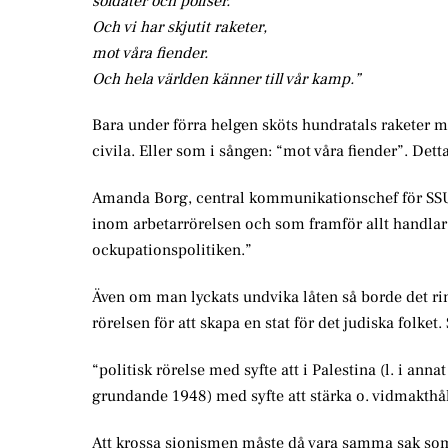
soldater och poliser.
Och vi har skjutit raketer,
mot våra fiender.
Och hela världen känner till vår kamp.”
Bara under förra helgen sköts hundratals raketer mo
civila. Eller som i sången: “mot våra fiender”. Dett
Amanda Borg, central kommunikationschef för SSU,
inom arbetarrörelsen och som framför allt handla
ockupationspolitiken.”
Även om man lyckats undvika låten så borde det ri
rörelsen för att skapa en stat för det judiska folke
“politisk rörelse med syfte att i Palestina (l. i anna
grundande 1948) med syfte att stärka o. vidmakthål
Att krossa sionismen måste då vara samma sak som 