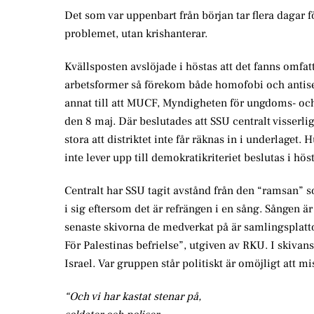
Det som var uppenbart från början tar flera dagar f
problemet, utan krishanterar.
Kvällsposten avslöjade i höstas att det fanns om
arbetsformer så förekom både homofobi och antisemi
annat till att MUCF, Myndigheten för ungdoms- oc
den 8 maj. Där beslutades att SSU centralt visserlig
stora att distriktet inte får räknas in i underlaget
inte lever upp till demokratikriteriet beslutas i hö
Centralt har SSU tagit avstånd från den “ramsan” so
i sig eftersom det är refrängen i en sång. Sången ä
senaste skivorna de medverkat på är samlingsplatto
För Palestinas befrielse”, utgiven av RKU. I skiva
Israel. Var gruppen står politiskt är omöjligt att 
“Och vi har kastat stenar på,