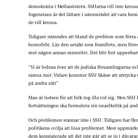
demokratin i Mellanöstern. SSUarna vill inte krossa
Ingenstans är det lättare i närområdet att vara homo
de vill krossa.
Tidigare nämndes att bland de problem som förra
homofobi. Läs den ursäkt som framförts, men förestä
mot någon annan minoritet. Det blir fort uppenbart
”Vi är ledsna över att de judiska församlingarna o
ramsa mer. Vidare kommer SSU Skåne att uttrycka vå
på andra sätt”
Man är ledsen för att folk tog illa vid sig. Men SSU
fortsättningen ska formulera sin israelkritik på andr
Och problemen stannar inte i SSU. Tidigare har fle
politikens ovilja att lösa problemet. Mest uppmä
dem konstaterade att det inte går att se in i dåva