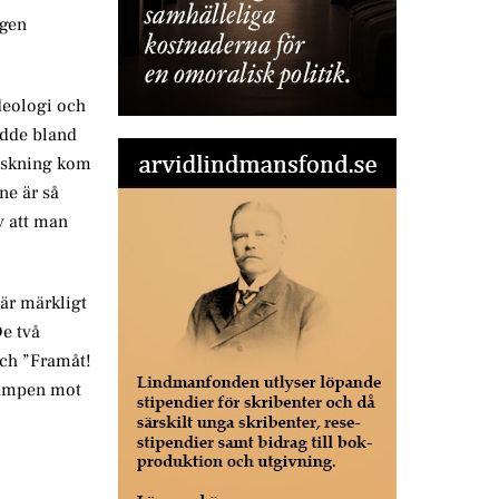
igen
deologi och
edde bland
anskning kom
ne är så
v att man
 är märkligt
De två
och ”Framåt!
 kampen mot