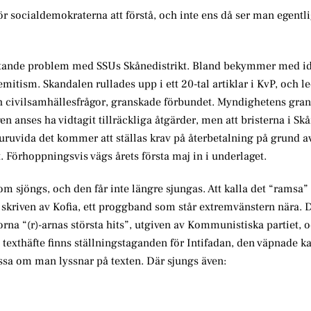
ör socialdemokraterna att förstå, och inte ens då ser man egentl
fattande problem med SSUs Skånedistrikt. Bland bekymmer med i
tism. Skandalen rullades upp i ett 20-tal artiklar i KvP, och l
h civilsamhällesfrågor, granskade förbundet. Myndighetens gr
en anses ha vidtagit tillräckliga åtgärder, men att bristerna i Skå
. Huruvida det kommer att ställas krav på återbetalning på grund a
st. Förhoppningsvis vägs årets första maj in i underlaget.
m sjöngs, och den får inte längre sjungas. Att kalla det “ramsa”
r skriven av Kofia, ett proggband som står extremvänstern nära. 
rna “(r)-arnas största hits”, utgiven av Kommunistiska partiet, 
ns texthäfte finns ställningstaganden för Intifadan, den väpnade
missa om man lyssnar på texten. Där sjungs även: