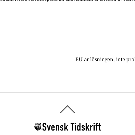
EU är lösningen, inte pr
Back
To
Top