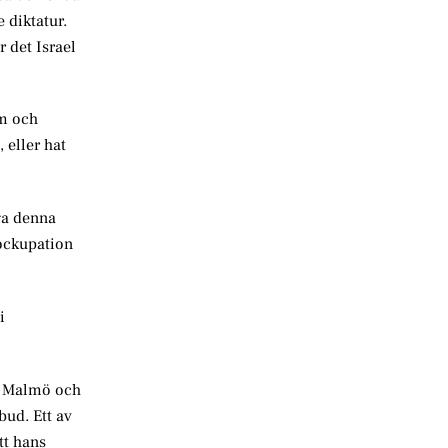
 diktatur.
r det Israel
sm och
 eller hat
ga denna
 ockupation
i
 i Malmö och
ud. Ett av
tt hans