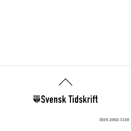
Back
To
Top
ISSN 2002-5130