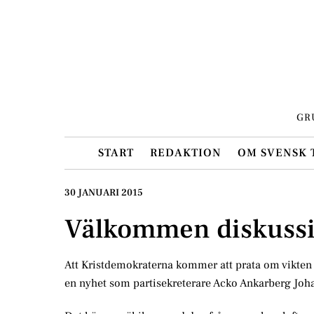
Skip
to
content
GR
START
REDAKTION
OM SVENSK 
30 JANUARI 2015
Välkommen diskuss
Att Kristdemokraterna kommer att prata om vikten 
en nyhet som partisekreterare Acko Ankarberg Joh