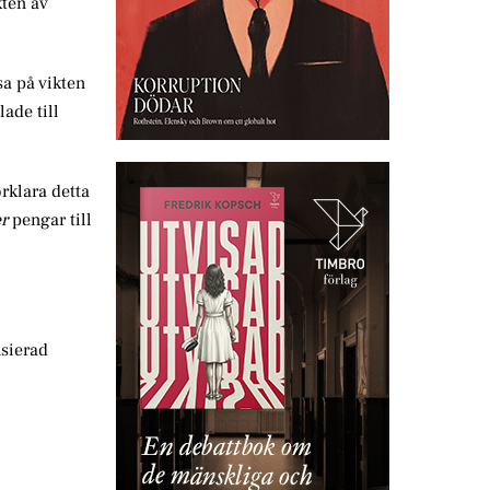
kten av
sa på vikten
ade till
rklara detta
r
pengar till
nsierad