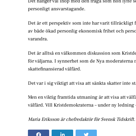
Det hänger väl ihop med den fråga som hon lyfte s
personligt ansvarstagande.
Det är ett perspektiv som inte har varit tillräcklig
av både ökad personlig ekonomisk frihet och person
varandra.
Det är alltså en välkommen diskussion som Kristdem
för väljarna. I synnerhet som de Nya moderaterna m
skattefinansierad välfärd.
Det var i sig viktigt att visa att sänkta skatter inte s
Men en viktig framtida utmaning är att visa att vä
välfärd. Vill Kristdemokraterna – under ny ledning 
Maria Eriksson är chefredaktör för Svensk Tidskrift.