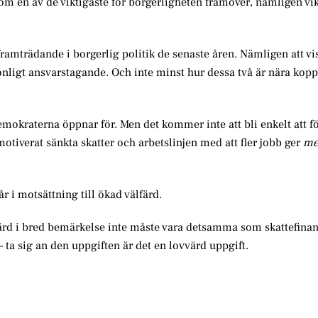
om en av de viktigaste för borgerligheten framöver, nämligen vi
t framträdande i borgerlig politik de senaste åren. Nämligen att vi
ligt ansvarstagande. Och inte minst hur dessa två är nära koppl
okraterna öppnar för. Men det kommer inte att bli enkelt att fö
otiverat sänkta skatter och arbetslinjen med att fler jobb ger
me
tår i motsättning till ökad välfärd.
lfärd i bred bemärkelse inte måste vara detsamma som skattefina
– ta sig an den uppgiften är det en lovvärd uppgift.