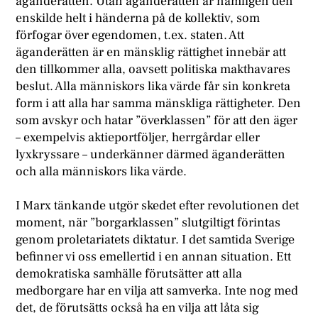
äganderätten. Utan äganderätten är nämligen den
enskilde helt i händerna på de kollektiv, som
förfogar över egendomen, t.ex. staten. Att
äganderätten är en mänsklig rättighet innebär att
den tillkommer alla, oavsett politiska makthavares
beslut. Alla människors lika värde får sin konkreta
form i att alla har samma mänskliga rättigheter. Den
som avskyr och hatar ”överklassen” för att den äger
– exempelvis aktieportföljer, herrgårdar eller
lyxkryssare – underkänner därmed äganderätten
och alla människors lika värde.
I Marx tänkande utgör skedet efter revolutionen det
moment, när ”borgarklassen” slutgiltigt förintas
genom proletariatets diktatur. I det samtida Sverige
befinner vi oss emellertid i en annan situation. Ett
demokratiska samhälle förutsätter att alla
medborgare har en vilja att samverka. Inte nog med
det, de förutsätts också ha en vilja att låta sig