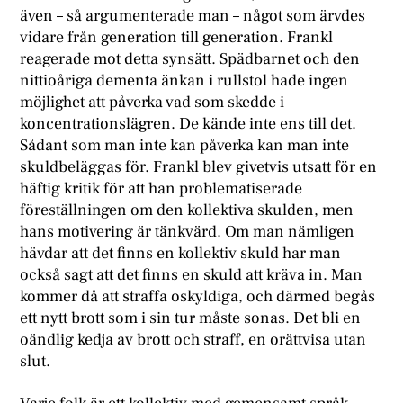
även – så argumenterade man – något som ärvdes
vidare från generation till generation. Frankl
reagerade mot detta synsätt. Spädbarnet och den
nittioåriga dementa änkan i rullstol hade ingen
möjlighet att påverka vad som skedde i
koncentrationslägren. De kände inte ens till det.
Sådant som man inte kan påverka kan man inte
skuldbeläggas för. Frankl blev givetvis utsatt för en
häftig kritik för att han problematiserade
föreställningen om den kollektiva skulden, men
hans motivering är tänkvärd. Om man nämligen
hävdar att det finns en kollektiv skuld har man
också sagt att det finns en skuld att kräva in. Man
kommer då att straffa oskyldiga, och därmed begås
ett nytt brott som i sin tur måste sonas. Det bli en
oändlig kedja av brott och straff, en orättvisa utan
slut.