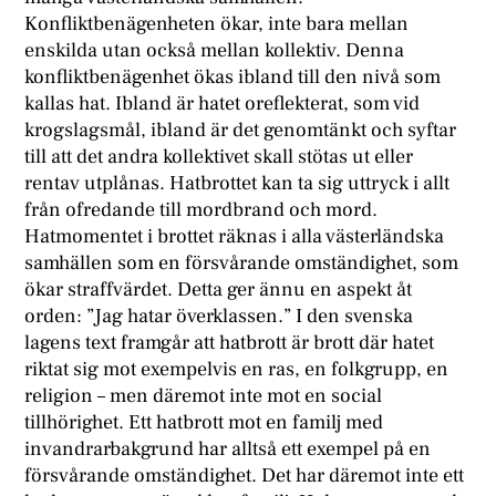
Konfliktbenägenheten ökar, inte bara mellan
enskilda utan också mellan kollektiv. Denna
konfliktbenägenhet ökas ibland till den nivå som
kallas hat. Ibland är hatet oreflekterat, som vid
krogslagsmål, ibland är det genomtänkt och syftar
till att det andra kollektivet skall stötas ut eller
rentav utplånas. Hatbrottet kan ta sig uttryck i allt
från ofredande till mordbrand och mord.
Hatmomentet i brottet räknas i alla västerländska
samhällen som en försvårande omständighet, som
ökar straffvärdet. Detta ger ännu en aspekt åt
orden: ”Jag hatar överklassen.” I den svenska
lagens text framgår att hatbrott är brott där hatet
riktat sig mot exempelvis en ras, en folkgrupp, en
religion – men däremot inte mot en social
tillhörighet. Ett hatbrott mot en familj med
invandrarbakgrund har alltså ett exempel på en
försvårande omständighet. Det har däremot inte ett