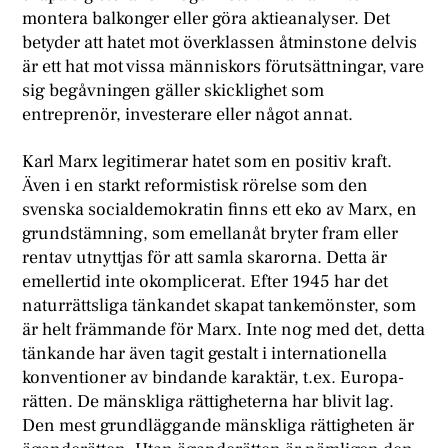
montera balkonger eller göra aktieanalyser. Det
betyder att hatet mot överklassen åtminstone delvis
är ett hat mot vissa människors förutsättningar, vare
sig begåvningen gäller skicklighet som
entreprenör, investerare eller något annat.
Karl Marx legitimerar hatet som en positiv kraft.
Även i en starkt reformistisk rörelse som den
svenska socialdemokratin finns ett eko av Marx, en
grundstämning, som emellanåt bryter fram eller
rentav utnyttjas för att samla skarorna. Detta är
emellertid inte okomplicerat. Efter 1945 har det
naturrättsliga tänkandet skapat tankemönster, som
är helt främmande för Marx. Inte nog med det, detta
tänkande har även tagit gestalt i internationella
konventioner av bindande karaktär, t.ex. Europa-
rätten. De mänskliga rättigheterna har blivit lag.
Den mest grundläggande mänskliga rättigheten är