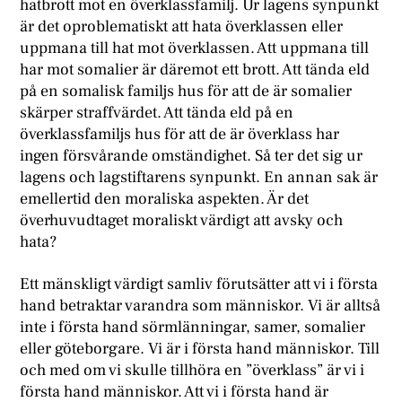
hatbrott mot en överklassfamilj. Ur lagens synpunkt
är det oproblematiskt att hata överklassen eller
uppmana till hat mot överklassen. Att uppmana till
har mot somalier är däremot ett brott. Att tända eld
på en somalisk familjs hus för att de är somalier
skärper straffvärdet. Att tända eld på en
överklassfamiljs hus för att de är överklass har
ingen försvårande omständighet. Så ter det sig ur
lagens och lagstiftarens synpunkt. En annan sak är
emellertid den moraliska aspekten. Är det
överhuvudtaget moraliskt värdigt att avsky och
hata?
Ett mänskligt värdigt samliv förutsätter att vi i första
hand betraktar varandra som människor. Vi är alltså
inte i första hand sörmlänningar, samer, somalier
eller göteborgare. Vi är i första hand människor. Till
och med om vi skulle tillhöra en ”överklass” är vi i
första hand människor. Att vi i första hand är