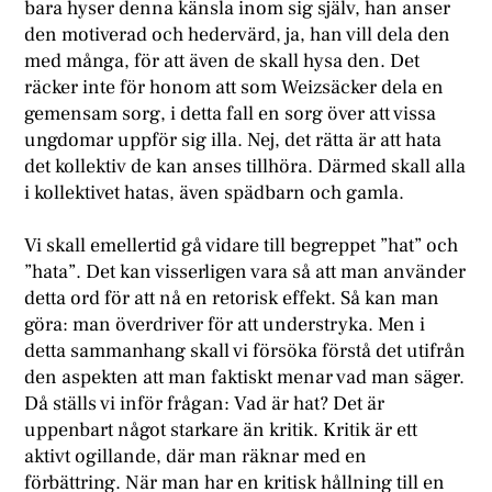
bara hyser denna känsla inom sig själv, han anser
den motiverad och hedervärd, ja, han vill dela den
med många, för att även de skall hysa den. Det
räcker inte för honom att som Weizsäcker dela en
gemensam sorg, i detta fall en sorg över att vissa
ungdomar uppför sig illa. Nej, det rätta är att hata
det kollektiv de kan anses tillhöra. Därmed skall alla
i kollektivet hatas, även spädbarn och gamla.
Vi skall emellertid gå vidare till begreppet ”hat” och
”hata”. Det kan visserligen vara så att man använder
detta ord för att nå en retorisk effekt. Så kan man
göra: man överdriver för att understryka. Men i
detta sammanhang skall vi försöka förstå det utifrån
den aspekten att man faktiskt menar vad man säger.
Då ställs vi inför frågan: Vad är hat? Det är
uppenbart något starkare än kritik. Kritik är ett
aktivt ogillande, där man räknar med en
förbättring. När man har en kritisk hållning till en