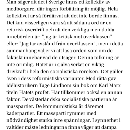
Man säger att det i Sverige finns ett kollektiv av
medborgare, där ingen förbättring är möjlig. Hela
kollektivet är så fördärvat att det inte borde finnas.
Det kan visserligen vara så att sådana ord är en
retorisk överdrift och att den verkliga men dolda
innebörden är: ”Jag är kritisk mot överklassen”
eller: ”Jag tar avstånd från överklassen”, men i detta
sammanhang väljer vi att läsa orden som om de
faktiskt innebär vad de utsäger. Denna tolkning är
inte orimlig. Hatet är i själva verket en viktig
drivkraft i hela den socialistiska rörelsen. Det gäller
även i dess reformistiska varianter. Med rätta gav
idéhistorikern Tage Lindbom sin bok om Karl Marx
titeln Hatets profet. Här tillkommer också en annan
faktor. De västerländska socialistiska partierna är
masspartier. De kommunistiska är däremot
kaderpartier. Ett massparti rymmer med
nödvändighet starka inre spänningar. I synnerhet i
valtider måste ledningarna finna väger att dämpa