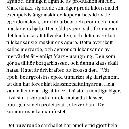
ägande, nämligen ägande av produktionsmedel.
Marx tänker sig att de som äger produktionsmedel,
exempelvis ångmaskiner, köper arbetstid av de
egendomslösa, som får arbeta och producera med
maskinens hjälp. Den sålda varan säljs för mer än
det har kostat att tillverka den, och detta överskott
tillskansar sig maskinens ägare. Detta överskott
kallas mervärde, och ägarens tillskansande av
mervärdet är – enligt Marx – utsugning. Den som
gör så tillhör borgarklassen, och denna klass skall
hatas. Hatet är drivkraften att krossa den. ”Vår
epok. bourgeoisins epok, utmärker sig därigenom,
att den har förenklat klassmotsättningarna. Hela
samhället delar sig alltmer i två stora fientliga läger,
i två stora, varandra direkt motsatta klasser,
bourgeoisi och proletariat”, skriver han i Det
kommunistiska manifestet.
Det nuvarande samhället har emellertid gjort hela