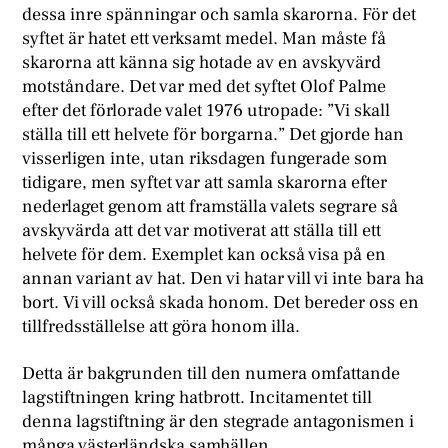
dessa inre spänningar och samla skarorna. För det
syftet är hatet ett verksamt medel. Man måste få
skarorna att känna sig hotade av en avskyvärd
motståndare. Det var med det syftet Olof Palme
efter det förlorade valet 1976 utropade: ”Vi skall
ställa till ett helvete för borgarna.” Det gjorde han
visserligen inte, utan riksdagen fungerade som
tidigare, men syftet var att samla skarorna efter
nederlaget genom att framställa valets segrare så
avskyvärda att det var motiverat att ställa till ett
helvete för dem. Exemplet kan också visa på en
annan variant av hat. Den vi hatar vill vi inte bara ha
bort. Vi vill också skada honom. Det bereder oss en
tillfredsställelse att göra honom illa.
Detta är bakgrunden till den numera omfattande
lagstiftningen kring hatbrott. Incitamentet till
denna lagstiftning är den stegrade antagonismen i
många västerländska samhällen.