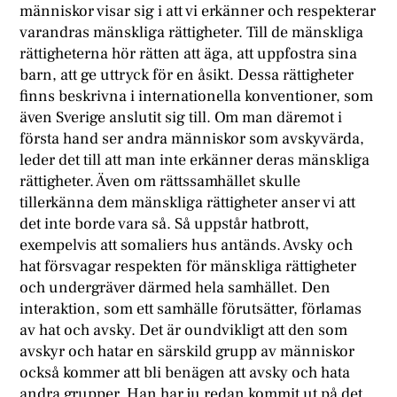
människor visar sig i att vi erkänner och respekterar
varandras mänskliga rättigheter. Till de mänskliga
rättigheterna hör rätten att äga, att uppfostra sina
barn, att ge uttryck för en åsikt. Dessa rättigheter
finns beskrivna i internationella konventioner, som
även Sverige anslutit sig till. Om man däremot i
första hand ser andra människor som avskyvärda,
leder det till att man inte erkänner deras mänskliga
rättigheter. Även om rättssamhället skulle
tillerkänna dem mänskliga rättigheter anser vi att
det inte borde vara så. Så uppstår hatbrott,
exempelvis att somaliers hus antänds. Avsky och
hat försvagar respekten för mänskliga rättigheter
och undergräver därmed hela samhället. Den
interaktion, som ett samhälle förutsätter, förlamas
av hat och avsky. Det är oundvikligt att den som
avskyr och hatar en särskild grupp av människor
också kommer att bli benägen att avsky och hata
andra grupper. Han har ju redan kommit ut på det