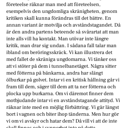
företeelse räknar man med att företeelsen,
exempelvis den ungdomliga skränigheten, genom
kritiken skall kunna förändras till det bättre. En
annan variant är motvilja och avståndstagandet. Då
är den andra partens beteende så svårartat att man
inte alls vill ha kontakt. Man utövar inte längre
kritik, man drar sig undan. I sådana fall talar man
ibland om beröringsskräck. Vi kan illustrera det
med fallet de skräniga ungdomarna. Vi tänker oss
att vi stöter på dem i tunnelbanetåget. Några sitter
med fötterna på bänkarna, andra har slängt
ölburkar på golvet. Intar vi en kritisk hållning går vi
fram till dem, säger till dem att ta ner fötterna och
plocka upp burkarna. Om vi däremot finner dem
motbjudande intar vi en avståndstagande attityd. Vi
räknar inte med en möjlig förbättring. Vi går längst
bort i vagnen och biter ihop tänderna. Men hur gör
vi om vi avskyr och hatar dem? Då vill vi att de inte
skall finnas och i synnerhet inte på detta