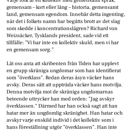
Varje folk är ett kollektiv med gemensamt språk,
gemensam – kort eller lång – historia, gemensamt
land, gemensam egendom. Innebär detta ingenting,
när det i folkets namn har begåtts brott av det slag
som skedde i koncentrationslägren? Richard von
Weizsäcker, Tysklands president, sade vid ett
tillfälle: ”Vi har inte en kollektiv skuld, men vi har
en gemensam sorg.”
Låt oss anta att skribenten från Tiden har upplevt
en grupp skräniga ungdomar som han identifierat
som ”överklass”. Redan deras åsyn väcker hans
avsky. Deras sätt att uppträda väcker hans motvilja.
Denna motvilja mot de skräniga ungdomarnas
beteende uttrycker han med orden: ”Jag avskyr
överklassen.” Därmed har han också sagt att han
hatar mer än ungdomlig skränighet. Han hatar och
avskyr varje enskild individ i det kollektiv som i
hans föreställning utgör ”överklassen”. Han inte