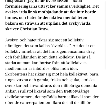
tillspetsat: ”Jag hatar överklassen.” Båda
formuleringarna uttrycker samma verklighet. Det
avskyvärda är så motbjudande att det inte borde
finnas, och hatet är den aktiva mentaliteten
bakom en strävan att utplåna det avskyvärda,
skriver Christian Braw.
Avskyn och hatet riktar sig mot ett kollektiv,
nämligen det som kallas ”överklass”. Att det är ett
kollektiv innebär att det finns gemensamma drag
och förhållanden inom detta kollektiv. De är så
starka att man kan bortse från att kollektivets
medlemmar är inbördes olika individer.
Skribentens hat riktar sig mot hela kollektivet, barn,
unga, vuxna och gamla, friska och sjuka, etniska
svenskar och invandrare, den nittioåriga dementa
änkan i rullstol likaväl som den trettiotvåårige
civilekonomen, det nyfödda barnet likaväl som den
döende cancerpatienten. Bara det att de tillhör