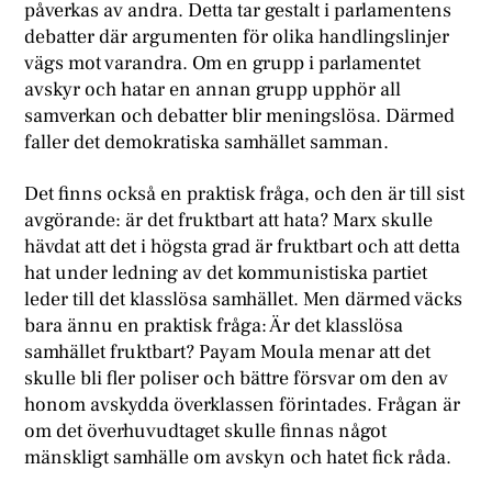
påverkas av andra. Detta tar gestalt i parlamentens
debatter där argumenten för olika handlingslinjer
vägs mot varandra. Om en grupp i parlamentet
avskyr och hatar en annan grupp upphör all
samverkan och debatter blir meningslösa. Därmed
faller det demokratiska samhället samman.
Det finns också en praktisk fråga, och den är till sist
avgörande: är det fruktbart att hata? Marx skulle
hävdat att det i högsta grad är fruktbart och att detta
hat under ledning av det kommunistiska partiet
leder till det klasslösa samhället. Men därmed väcks
bara ännu en praktisk fråga: Är det klasslösa
samhället fruktbart? Payam Moula menar att det
skulle bli fler poliser och bättre försvar om den av
honom avskydda överklassen förintades. Frågan är
om det överhuvudtaget skulle finnas något
mänskligt samhälle om avskyn och hatet fick råda.