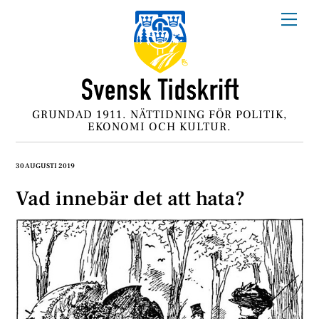
Skip
Me
to
content
GRUNDAD 1911. NÄTTIDNING FÖR POLITIK,
EKONOMI OCH KULTUR.
30 AUGUSTI 2019
Vad innebär det att hata?