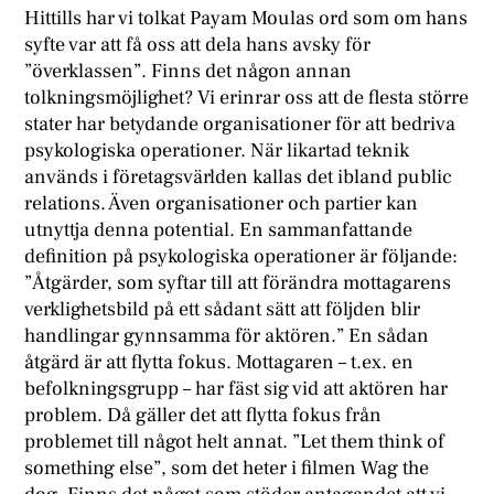
Hittills har vi tolkat Payam Moulas ord som om hans
syfte var att få oss att dela hans avsky för
”överklassen”. Finns det någon annan
tolkningsmöjlighet? Vi erinrar oss att de flesta större
stater har betydande organisationer för att bedriva
psykologiska operationer. När likartad teknik
används i företagsvärlden kallas det ibland public
relations. Även organisationer och partier kan
utnyttja denna potential. En sammanfattande
definition på psykologiska operationer är följande:
”Åtgärder, som syftar till att förändra mottagarens
verklighetsbild på ett sådant sätt att följden blir
handlingar gynnsamma för aktören.” En sådan
åtgärd är att flytta fokus. Mottagaren – t.ex. en
befolkningsgrupp – har fäst sig vid att aktören har
problem. Då gäller det att flytta fokus från
problemet till något helt annat. ”Let them think of
something else”, som det heter i filmen Wag the