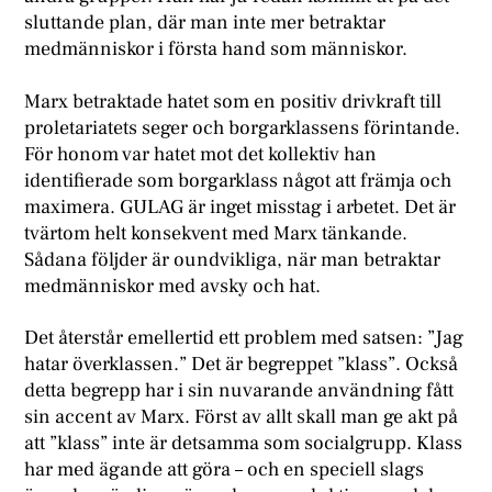
sluttande plan, där man inte mer betraktar
medmänniskor i första hand som människor.
Marx betraktade hatet som en positiv drivkraft till
proletariatets seger och borgarklassens förintande.
För honom var hatet mot det kollektiv han
identifierade som borgarklass något att främja och
maximera. GULAG är inget misstag i arbetet. Det är
tvärtom helt konsekvent med Marx tänkande.
Sådana följder är oundvikliga, när man betraktar
medmänniskor med avsky och hat.
Det återstår emellertid ett problem med satsen: ”Jag
hatar överklassen.” Det är begreppet ”klass”. Också
detta begrepp har i sin nuvarande användning fått
sin accent av Marx. Först av allt skall man ge akt på
att ”klass” inte är detsamma som socialgrupp. Klass
har med ägande att göra – och en speciell slags