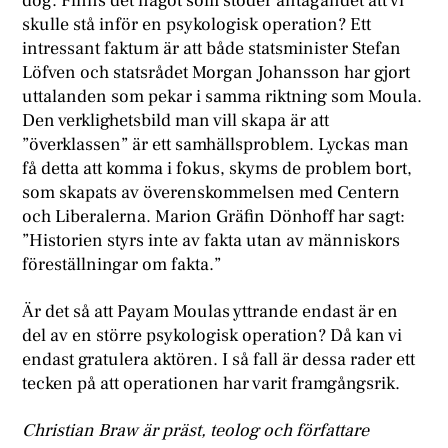
dog. Finns det något som stöder antagandet att vi
skulle stå inför en psykologisk operation? Ett
intressant faktum är att både statsminister Stefan
Löfven och statsrådet Morgan Johansson har gjort
uttalanden som pekar i samma riktning som Moula.
Den verklighetsbild man vill skapa är att
”överklassen” är ett samhällsproblem. Lyckas man
få detta att komma i fokus, skyms de problem bort,
som skapats av överenskommelsen med Centern
och Liberalerna. Marion Gräfin Dönhoff har sagt:
”Historien styrs inte av fakta utan av människors
föreställningar om fakta.”
Är det så att Payam Moulas yttrande endast är en
del av en större psykologisk operation? Då kan vi
endast gratulera aktören. I så fall är dessa rader ett
tecken på att operationen har varit framgångsrik.
Christian Braw är präst, teolog och författare