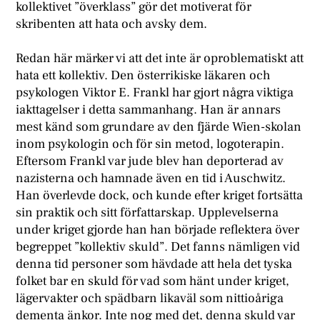
kollektivet ”överklass” gör det motiverat för
skribenten att hata och avsky dem.
Redan här märker vi att det inte är oproblematiskt att
hata ett kollektiv. Den österrikiske läkaren och
psykologen Viktor E. Frankl har gjort några viktiga
iakttagelser i detta sammanhang. Han är annars
mest känd som grundare av den fjärde Wien-skolan
inom psykologin och för sin metod, logoterapin.
Eftersom Frankl var jude blev han deporterad av
nazisterna och hamnade även en tid i Auschwitz.
Han överlevde dock, och kunde efter kriget fortsätta
sin praktik och sitt författarskap. Upplevelserna
under kriget gjorde han han började reflektera över
begreppet ”kollektiv skuld”. Det fanns nämligen vid
denna tid personer som hävdade att hela det tyska
folket bar en skuld för vad som hänt under kriget,
lägervakter och spädbarn likaväl som nittioåriga
dementa änkor. Inte nog med det, denna skuld var