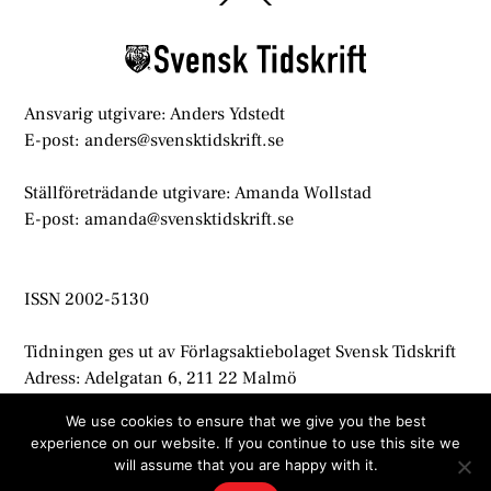
To
Top
Ansvarig utgivare: Anders Ydstedt
E-post: anders@svensktidskrift.se
Ställföreträdande utgivare: Amanda Wollstad
E-post: amanda@svensktidskrift.se
ISSN 2002-5130
Tidningen ges ut av Förlagsaktiebolaget Svensk Tidskrift
Adress: Adelgatan 6, 211 22 Malmö
info@svensktidskrift.se
We use cookies to ensure that we give you the best
experience on our website. If you continue to use this site we
© Svensk Tidskrift 2021
will assume that you are happy with it.