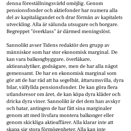
denna föreställningsvärld omöjlig. Genom
pensionsfonder och aktiefonder har numera alla
del av kapitalägandet och drar förmån av kapitalets
utveckling. Alla är sålunda utsugare och borgare.
Begreppet ”överklass” är därmed meningslöst.
Sannolikt avser Tidens redaktör den grupp av
människor som har stor ekonomisk marginal. De
kan vara balkongbyggare, överläkare,
aktieanalytiker, godsägare, men de har alla något
gemensamt. De har en ekonomisk marginal som
gör att de har råd att ha segelbåt, åttarumsvilla, dyra
bilar, välfyllda pensionsfonder. De kan göra flera
utlandsresor om året, de kan köpa dyra kläder och
dricka dyra viner. Sannolikt är det dem han avskyr
och hatar, antingen de har fått sina marginaler
genom att med livsfara montera balkonger eller
genom skickliga aktieaffärer. Alla klarar inte att
skapa sig stora förmögenheter. Alla kan inte