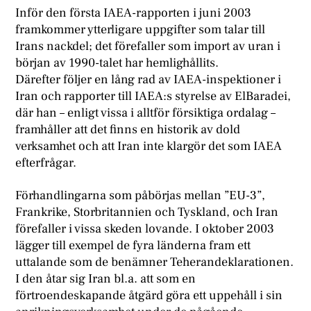
I
nför den första IAEA-rapporten i juni 2003
framkommer ytterligare uppgifter som talar till
Irans nackdel; det förefaller som import av uran i
början av 1990-talet har hemlighållits.
Därefter följer en lång rad av IAEA-inspektioner i
Iran och rapporter till IAEA:s styrelse av ElBaradei,
där han – enligt vissa i alltför försiktiga ordalag –
framhåller att det finns en historik av dold
verksamhet och att Iran inte klargör det som IAEA
efterfrågar.
Förhandlingarna som påbörjas mellan ”EU-3”,
Frankrike, Storbritannien och Tyskland, och Iran
förefaller i vissa skeden lovande. I oktober 2003
lägger till exempel de fyra länderna fram ett
uttalande som de benämner Teherandeklarationen.
I den åtar sig Iran bl.a. att som en
förtroendeskapande åtgärd göra ett uppehåll i sin