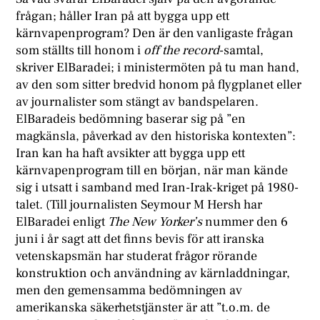
frågan; håller Iran på att bygga upp ett
kärnvapenprogram? Den är den vanligaste frågan
som ställts till honom i
off the record
-samtal,
skriver ElBaradei; i ministermöten på tu man hand,
av den som sitter bredvid honom på flygplanet eller
av journalister som stängt av bandspelaren.
ElBaradeis bedömning baserar sig på ”en
magkänsla, påverkad av den historiska kontexten”:
Iran kan ha haft avsikter att bygga upp ett
kärnvapenprogram till en början, när man kände
sig i utsatt i samband med Iran-Irak-kriget på 1980-
talet. (Till journalisten Seymour M Hersh har
ElBaradei enligt
The New Yorker’s
nummer den 6
juni i år sagt att det finns bevis för att iranska
vetenskapsmän har studerat frågor rörande
konstruktion och användning av kärnladdningar,
men den gemensamma bedömningen av
amerikanska säkerhetstjänster är att ”t.o.m. de