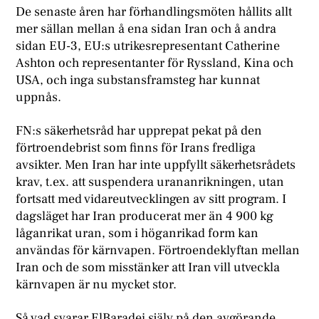
De senaste åren har förhandlingsmöten hållits allt
mer sällan mellan å ena sidan Iran och å andra
sidan EU-3, EU:s utrikesrepresentant Catherine
Ashton och representanter för Ryssland, Kina och
USA, och inga substansframsteg har kunnat
uppnås.
FN:s säkerhetsråd har upprepat pekat på den
förtroendebrist som finns för Irans fredliga
avsikter. Men Iran har inte uppfyllt säkerhetsrådets
krav, t.ex. att suspendera urananrikningen, utan
fortsatt med vidareutvecklingen av sitt program. I
dagsläget har Iran producerat mer än 4 900 kg
låganrikat uran, som i höganrikad form kan
användas för kärnvapen. Förtroende­klyftan mellan
Iran och de som misstänker att Iran vill utveckla
kärnvapen är nu mycket stor.
S
å vad svarar ElBaradei själv på den avgörande