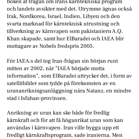
boken åt frågan om Irans kärntekniska program
och landets avsikter med det. Utrymme ägnas också
Irak, Nordkorea, Israel, Indien, Libyen och den
svarta marknad för kärnteknisk utrustning och
tillverkning av kärnvapen som pakistaniern A.Q.
Khan skapade, samt hur ElBaradei och IAEA blir
mottagare av Nobels fredspris 2005.
F
ör IAEA:s del tog Iran-frågan sin början runt
mitten av 2002, när ”IAEA började motta
information”, som ElBaradei uttrycker det, i form av
satellitbilder som tydde på förekomsten av en
urananrikningsanläggning nära Natanz, en mindre
stad i Isfahan-provinsen.
Anrikning av uran kan ske både för fredlig
kärnkraft och för att få höganrikat uran som kan
användas i kärnvapen. Iran ville bygga upp ett
fredligt kärnkraftsprogram, sade iranierna. Men