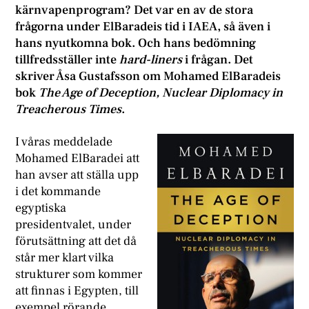
kärnvapenprogram? Det var en av de stora
frågorna under ElBaradeis tid i IAEA, så även i
hans nyutkomna bok. Och hans bedömning
tillfredsställer inte
hard-liners
i frågan. Det
skriver Åsa Gustafsson om Mohamed ElBaradeis
bok
The Age of Deception, Nuclear Diplomacy in
Treacherous Times
.
I
våras meddelade
Mohamed ElBaradei att
han avser att ställa upp
i det kommande
egyptiska
presidentvalet, under
förutsättning att det då
står mer klart vilka
strukturer som kommer
att finnas i Egypten, till
exempel rörande