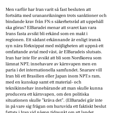
Men varför har Iran varit så fast besluten att
fortsätta med urananrikningen trots sanktioner och
bindande krav från FN:s säkerhetsråd att uppehåll
ska göras? ElBaradei menar att svaret kan vara
Irans fasta avsikt bli erkänd som en makt i
regionen. Ett sådant erkännande är enligt iransk
syn nära förknippat med möjligheten att uppnå ett
omfattande avtal med väst, är ElBaradeis slutsats.
Iran har inte för avsikt att bli som Nordkorea som
lämnat NPT; innehavare av kärnvapen men en
paria i det internationella samfundet. Snarare vill
Iran bli ett Brasilien eller Japan inom NPT:s ram,
med en kunskap samt ett material- och
teknikinnehav innebärande att man skulle kunna
producera ett kärnvapen, om den politiska
situationen skulle ”kräva det”. (ElBaradei går inte
in på vare sig frågan om huruvida ett faktiskt beslut
fattats i Iran vid någon tidpunkt om att landet