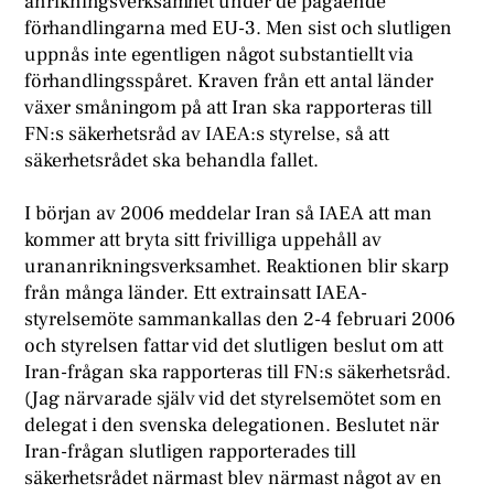
anrikningsverksamhet under de pågående
förhandlingarna med EU-3. Men sist och slutligen
uppnås inte egentligen något substantiellt via
förhandlingsspåret. Kraven från ett antal länder
växer småningom på att Iran ska rapporteras till
FN:s säkerhetsråd av IAEA:s styrelse, så att
säkerhetsrådet ska behandla fallet.
I början av 2006 meddelar Iran så IAEA att man
kommer att bryta sitt frivilliga uppehåll av
urananrikningsverksamhet. Reaktionen blir skarp
från många länder. Ett extrainsatt IAEA-
styrelsemöte sammankallas den 2-4 februari 2006
och styrelsen fattar vid det slutligen beslut om att
Iran-frågan ska rapporteras till FN:s säkerhetsråd.
(Jag närvarade själv vid det styrelsemötet som en
delegat i den svenska delegationen. Beslutet när
Iran-frågan slutligen rapporterades till
säkerhetsrådet närmast blev närmast något av en