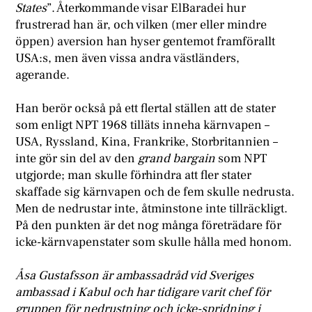
States
”. Återkommande visar ElBaradei hur
frustrerad han är, och vilken (mer eller mindre
öppen) aversion han hyser gentemot framförallt
USA:s, men även vissa andra västländers,
agerande.
Han berör också på ett flertal ställen att de stater
som enligt NPT 1968 tilläts inneha kärnvapen –
USA, Ryssland, Kina, Frankrike, Storbritannien –
inte gör sin del av den
grand bargain
som NPT
utgjorde; man skulle förhindra att fler stater
skaffade sig kärnvapen och de fem skulle nedrusta.
Men de nedrustar inte, åtminstone inte tillräckligt.
På den punkten är det nog många företrädare för
icke-kärnvapenstater som skulle hålla med honom.
Åsa Gustafsson är ambassadråd vid Sveriges
ambassad i Kabul och har tidigare varit chef för
gruppen för nedrustning och icke-spridning i