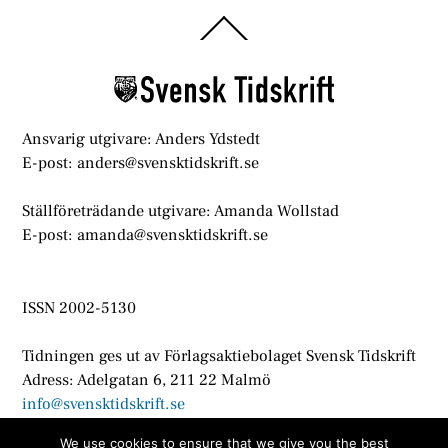
Back
To
Top
Ansvarig utgivare: Anders Ydstedt
E-post: anders@svensktidskrift.se
Ställföreträdande utgivare: Amanda Wollstad
E-post: amanda@svensktidskrift.se
ISSN 2002-5130
Tidningen ges ut av Förlagsaktiebolaget Svensk Tidskrift
Adress: Adelgatan 6, 211 22 Malmö
info@svensktidskrift.se
We use cookies to ensure that we give you the best