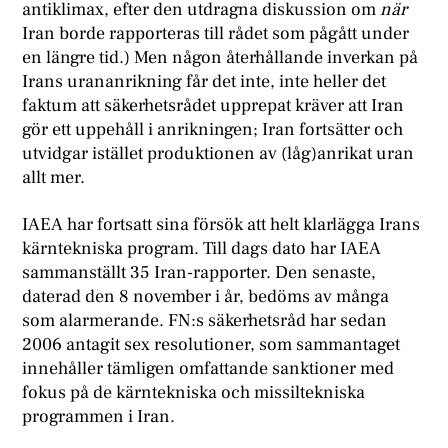
antiklimax, efter den utdragna diskussion om
när
Iran borde rapporteras till rådet som pågått under
en längre tid.) Men någon återhållande inverkan på
Irans urananrikning får det inte, inte heller det
faktum att säkerhetsrådet upprepat kräver att Iran
gör ett uppehåll i anrikningen; Iran fortsätter och
utvidgar istället produktionen av (låg)anrikat uran
allt mer.
I
AEA har fortsatt sina försök att helt klarlägga Irans
kärntekniska program. Till dags dato har IAEA
sammanställt 35 Iran-rapporter. Den senaste,
daterad den 8 november i år, bedöms av många
som alarmerande. FN:s säkerhetsråd har sedan
2006 antagit sex resolutioner, som sammantaget
innehåller tämligen omfattande sanktioner med
fokus på de kärntekniska och missiltekniska
programmen i Iran.