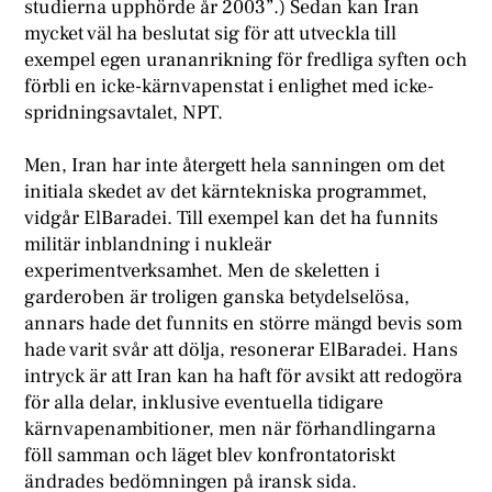
studierna upphörde år 2003”.) Sedan kan Iran
mycket väl ha beslutat sig för att utveckla till
exempel egen urananrikning för fredliga syften och
förbli en icke-kärnvapenstat i enlighet med icke-
spridningsavtalet, NPT.
Men, Iran har inte återgett hela sanningen om det
initiala skedet av det kärntekniska programmet,
vidgår ElBaradei. Till exempel kan det ha funnits
militär inblandning i nukleär
experimentverksamhet. Men de skeletten i
garderoben är troligen ganska betydelselösa,
annars hade det funnits en större mängd bevis som
hade varit svår att dölja, resonerar ElBaradei. Hans
intryck är att Iran kan ha haft för avsikt att redogöra
för alla delar, inklusive eventuella tidigare
kärnvapenambitioner, men när förhandlingarna
föll samman och läget blev konfrontatoriskt
ändrades bedömningen på iransk sida.