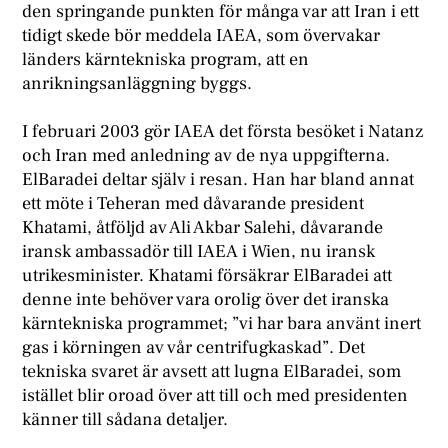
den springande punkten för många var att Iran i ett
tidigt skede bör meddela IAEA, som övervakar
länders kärntekniska program, att en
anrikningsanläggning byggs.
I februari 2003 gör IAEA det första besöket i Natanz
och Iran med anledning av de nya uppgifterna.
ElBaradei deltar själv i resan. Han har bland annat
ett möte i Teheran med dåvarande president
Khatami, åtföljd av Ali Akbar Salehi, dåvarande
iransk ambassadör till IAEA i Wien, nu iransk
utrikesminister. Khatami försäkrar ElBaradei att
denne inte behöver vara orolig över det iranska
kärntekniska programmet; ”vi har bara använt inert
gas i körningen av vår centrifugkaskad”. Det
tekniska svaret är avsett att lugna ElBaradei, som
istället blir oroad över att till och med presidenten
känner till sådana detaljer.