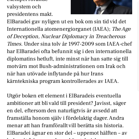
valsystem och
presidentens makt.
ElBaradei gav nyligen ut en bok om sin tid vid det
Internationella atomenergiorganet (IAEA);
The Age
of Deception, Nuclear Diplomacy in Treacherous
Times
. Under sina tolv år 1997-2009 som IAEA-chef
har ElBaradei ofta befunnit sig i den internationella
diplomatins hetluft, inte minst när han satte sig till
motvärn mot Bush-administrationen om Irak och
när han utövade inflytande på hur Irans
kärntekniska program kontrollerades av IAEA.
Utgör boken ett element i ElBaradeis eventuella
ambitioner att bli vald till president? Javisst, säger
en del, eftersom den naturligtvis är avsedd att
framställa honom själv i fördelaktig dager. Andra
menar att han framförallt vill berätta sin historia.
ElBaradei ägnar en stor del – uppemot hälften – av