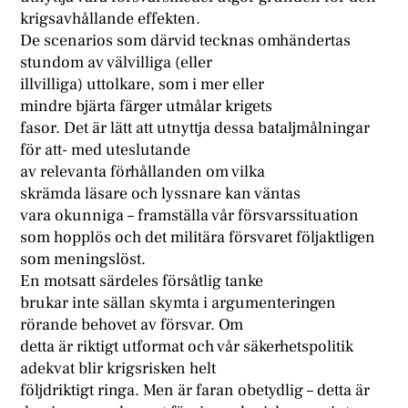
krigsavhållande effekten.
De scenarios som därvid tecknas omhändertas
stundom av välvilliga (eller
illvilliga) uttolkare, som i mer eller
mindre bjärta färger utmålar krigets
fasor. Det är lätt att utnyttja dessa bataljmålningar
för att- med uteslutande
av relevanta förhållanden om vilka
skrämda läsare och lyssnare kan väntas
vara okunniga – framställa vår försvarssituation
som hopplös och det militära försvaret följaktligen
som meningslöst.
En motsatt särdeles försåtlig tanke
brukar inte sällan skymta i argumenteringen
rörande behovet av försvar. Om
detta är riktigt utformat och vår säkerhetspolitik
adekvat blir krigsrisken helt
följdriktigt ringa. Men är faran obetydlig – detta är