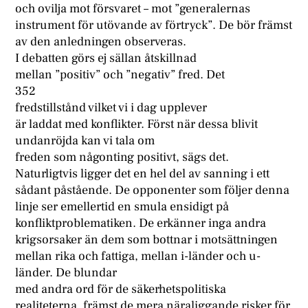
och ovilja mot försvaret – mot ”generalernas
instrument för utövande av förtryck”. De bör främst
av den anledningen observeras.
I debatten görs ej sällan åtskillnad
mellan ”positiv” och ”negativ” fred. Det
352
fredstillstånd vilket vi i dag upplever
är laddat med konflikter. Först när dessa blivit
undanröjda kan vi tala om
freden som någonting positivt, sägs det.
Naturligtvis ligger det en hel del av sanning i ett
sådant påstående. De opponenter som följer denna
linje ser emellertid en smula ensidigt på
konfliktproblematiken. De erkänner inga andra
krigsorsaker än dem som bottnar i motsättningen
mellan rika och fattiga, mellan i-länder och u-
länder. De blundar
med andra ord för de säkerhetspolitiska
realiteterna, främst de mera näraliggande risker för