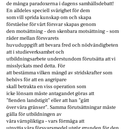
de många paradoxerna i dagens samhällsdebatt!
En alldeles speciell svårighet för dem
som vill sprida kunskap om och skapa
förståelse för vårt försvar skapas genom
den motsättning – den skenbara motsättning – som
råder mellan försvarets
huvuduppgift att bevara fred och nödvändigbeten
att i studieverksamhet och
utbildningsarbete understundom förutsätta att vi
misslyckats med detta. För
att bestämma vilken mängd av stridskrafter som
behövs för att en angripare
skall betrakta en viss operation som
icke lönsam måste antagandet göras att
”fienden landstigit” eller att han ”gått
över våra gränser”. Samma förutsättningar måste
gälla för utbildningen av
våra värnpliktiga – vars förmåga att
utnyttja våra försvarsmedel utgör grunden för den