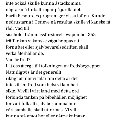
inte också skulle kunna åstadkomma
några små förbättringar på jordklotet.
Earth Resources program ger vissa löften. Kunde
nedrustarna i Geneve nå resultat skulle vi kanske få
råd. Vad till
sist hotet från massförstörelsevapen be- 353
träffar kan vi kanske våga hoppas att
förnuftet eller självbevarelsedriften skall
verka återhållande.
Vad är fred?
Låt oss återgå till tolkningen av fredsbegreppet.
Naturligtvis är det generellt
riktigt att när vi talar om detta är det
inte vilken fred som helst vi kan ha i
sikte. Vi vill i vårt land med detta ord
förbinda tanken på bibehållen möjlighet
för vårt folk att själv bestämma hur
vårt samhälle skall utformas. Vi vill
kunna stå emot hot eller påtryckningar