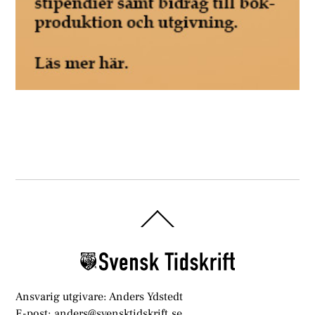
Back
To
Top
Ansvarig utgivare: Anders Ydstedt
E-post: anders@svensktidskrift.se