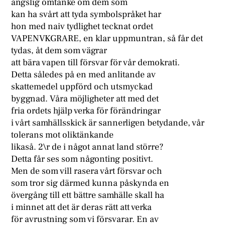
ängslig omtanke om dem som
kan ha svårt att tyda symbolspråket har
hon med naiv tydlighet tecknat ordet
VAPENVKGRARE, en klar uppmuntran, så får det
tydas, åt dem som vägrar
att bära vapen till försvar för vår demokrati.
Detta således på en med anlitande av
skattemedel uppförd och utsmyckad
byggnad. Våra möjligheter att med det
fria ordets hjälp verka för förändringar
i vårt samhällsskick är sannerligen betydande, vår
tolerans mot oliktänkande
likaså. 2\r de i något annat land större?
Detta får ses som någonting positivt.
Men de som vill rasera vårt försvar och
som tror sig därmed kunna påskynda en
övergång till ett bättre samhälle skall ha
i minnet att det är deras rätt att verka
för avrustning som vi försvarar. En av