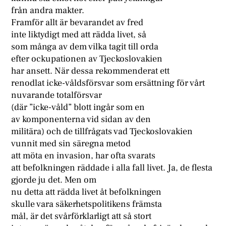
från andra makter.
Framför allt är bevarandet av fred
inte liktydigt med att rädda livet, så
som många av dem vilka tagit till orda
efter ockupationen av Tjeckoslovakien
har ansett. När dessa rekommenderat ett
renodlat icke-våldsförsvar som ersättning för vårt
nuvarande totalförsvar
(där ”icke-våld” blott ingår som en
av komponenterna vid sidan av den
militära) och de tillfrågats vad Tjeckoslovakien
vunnit med sin säregna metod
att möta en invasion, har ofta svarats
att befolkningen räddade i alla fall livet. Ja, de flesta
gjorde ju det. Men om
nu detta att rädda livet åt befolkningen
skulle vara säkerhetspolitikens främsta
mål, är det svårförklarligt att så stort