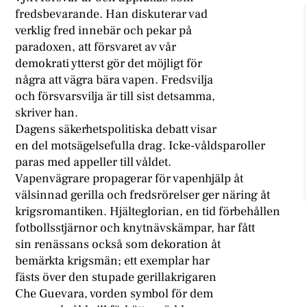
fredsbevarande. Han diskuterar vad
verklig fred innebär och pekar på
paradoxen, att försvaret av vår
demokrati ytterst gör det möjligt för
några att vägra bära vapen. Fredsvilja
och försvarsvilja är till sist detsamma,
skriver han.
Dagens säkerhetspolitiska debatt visar
en del motsägelsefulla drag. Icke-våldsparoller
paras med appeller till våldet.
Vapenvägrare propagerar för vapenhjälp åt
välsinnad gerilla och fredsrörelser ger näring åt
krigsromantiken. Hjälteglorian, en tid förbehållen
fotbollsstjärnor och knytnävskämpar, har fått
sin renässans också som dekoration åt
bemärkta krigsmän; ett exemplar har
fästs över den stupade gerillakrigaren
Che Guevara, vorden symbol för dem