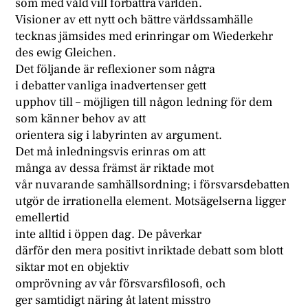
som med våld vill förbättra världen.
Visioner av ett nytt och bättre världssamhälle
tecknas jämsides med erinringar om Wiederkehr
des ewig Gleichen.
Det följande är reflexioner som några
i debatter vanliga inadvertenser gett
upphov till – möjligen till någon ledning för dem
som känner behov av att
orientera sig i labyrinten av argument.
Det må inledningsvis erinras om att
många av dessa främst är riktade mot
vår nuvarande samhällsordning; i försvarsdebatten
utgör de irrationella element. Motsägelserna ligger
emellertid
inte alltid i öppen dag. De påverkar
därför den mera positivt inriktade debatt som blott
siktar mot en objektiv
omprövning av vår försvarsfilosofi, och
ger samtidigt näring åt latent misstro