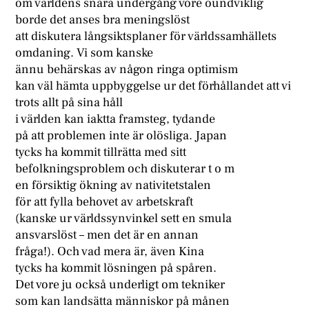
om världens snara undergång vore oundviklig
borde det anses bra meningslöst
att diskutera långsiktsplaner för världssamhällets
omdaning. Vi som kanske
ännu behärskas av någon ringa optimism
kan väl hämta uppbyggelse ur det förhållandet att vi
trots allt på sina håll
i världen kan iaktta framsteg, tydande
på att problemen inte är olösliga. Japan
tycks ha kommit tillrätta med sitt
befolkningsproblem och diskuterar t o m
en försiktig ökning av nativitetstalen
för att fylla behovet av arbetskraft
(kanske ur världssynvinkel sett en smula
ansvarslöst – men det är en annan
fråga!). Och vad mera är, även Kina
tycks ha kommit lösningen på spåren.
Det vore ju också underligt om tekniker
som kan landsätta människor på månen