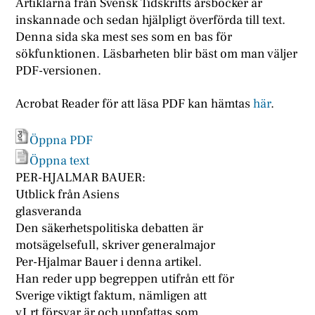
Artiklarna från Svensk Tidskrifts årsböcker är
inskannade och sedan hjälpligt överförda till text.
Denna sida ska mest ses som en bas för
sökfunktionen. Läsbarheten blir bäst om man väljer
PDF-versionen.
Acrobat Reader för att läsa PDF kan hämtas
här
.
Öppna PDF
Öppna text
PER-HJALMAR BAUER:
Utblick från Asiens
glasveranda
Den säkerhetspolitiska debatten är
motsägelsefull, skriver generalmajor
Per-Hjalmar Bauer i denna artikel.
Han reder upp begreppen utifrån ett för
Sverige viktigt faktum, nämligen att
vJ.rt försvar är och uppfattas som