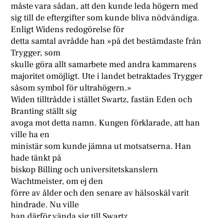
måste vara sådan, att den kunde leda högern med
sig till de eftergifter som kunde bliva nödvändiga.
Enligt Widens redogörelse för
detta samtal avrådde han »på det bestämdaste från
Trygger, som
skulle göra allt samarbete med andra kammarens
majoritet omöjligt. Ute i landet betraktades Trygger
såsom symbol för ultrahögern.»
Widen tilltrådde i stället Swartz, fastän Eden och
Branting ställt sig
avoga mot detta namn. Kungen förklarade, att han
ville ha en
ministär som kunde jämna ut motsatserna. Han
hade tänkt på
biskop Billing och universitetskanslern
Wachtmeister, om ej den
förre av ålder och den senare av hälsoskäl varit
hindrade. Nu ville
han därför vända sig till Swartz.