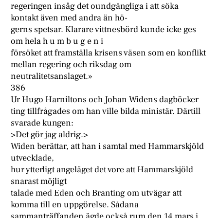
regeringen insåg det oundgängliga i att söka
kontakt även med andra än hö-
gerns spetsar. Klarare vittnesbörd kunde icke ges
om hela h u m b u g e n i
försöket att framställa krisens väsen som en konflikt
mellan regering och riksdag om
neutralitetsanslaget.»
386
Ur Hugo Harniltons och Johan Widens dagböcker
ting tillfrågades om han ville bilda ministär. Därtill
svarade kungen:
>Det gör jag aldrig.>
Widen berättar, att han i samtal med Hammarskjöld
utvecklade,
hur ytterligt angeläget det vore att Hammarskjöld
snarast möjligt
talade med Eden och Branting om utvägar att
komma till en uppgörelse. Sådana
sammanträffanden ägde också rum den 14 mars i