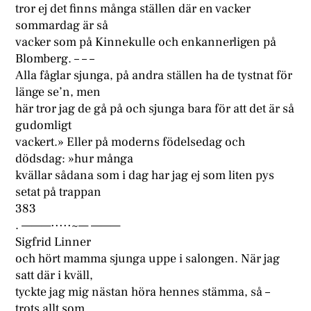
tror ej det finns många ställen där en vacker
sommardag är så
vacker som på Kinnekulle och enkannerligen på
Blomberg. – – –
Alla fåglar sjunga, på andra ställen ha de tystnat för
länge se’n, men
här tror jag de gå på och sjunga bara för att det är så
gudomligt
vackert.» Eller på moderns födelsedag och
dödsdag: »hur många
kvällar sådana som i dag har jag ej som liten pys
setat på trappan
383
. ———·····~— ———
Sigfrid Linner
och hört mamma sjunga uppe i salongen. När jag
satt där i kväll,
tyckte jag mig nästan höra hennes stämma, så –
trots allt som