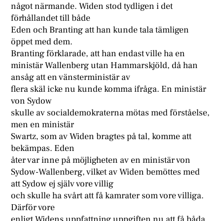
något närmande. Widen stod tydligen i det
förhållandet till både
Eden och Branting att han kunde tala tämligen
öppet med dem.
Branting förklarade, att han endast ville ha en
ministär Wallenberg utan Hammarskjöld, då han
ansåg att en vänsterministär av
flera skäl icke nu kunde komma ifråga. En ministär
von Sydow
skulle av socialdemokraterna mötas med förståelse,
men en ministär
Swartz, som av Widen bragtes på tal, komme att
bekämpas. Eden
åter var inne på möjligheten av en ministär von
Sydow-Wallenberg, vilket av Widen bemöttes med
att Sydow ej själv vore villig
och skulle ha svårt att få kamrater som vore villiga.
Därför vore
enligt Widens uppfattning uppgiften nu att få båda