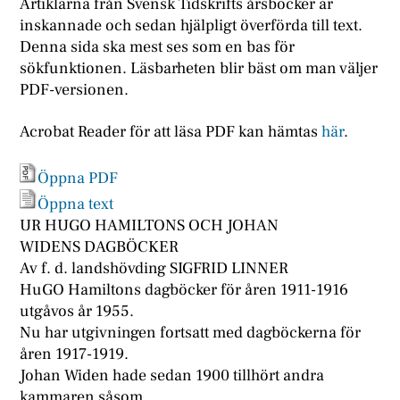
Artiklarna från Svensk Tidskrifts årsböcker är
inskannade och sedan hjälpligt överförda till text.
Denna sida ska mest ses som en bas för
sökfunktionen. Läsbarheten blir bäst om man väljer
PDF-versionen.
Acrobat Reader för att läsa PDF kan hämtas
här
.
Öppna PDF
Öppna text
UR HUGO HAMILTONS OCH JOHAN
WIDENS DAGBÖCKER
Av f. d. landshövding SIGFRID LINNER
HuGO Hamiltons dagböcker för åren 1911-1916
utgåvos år 1955.
Nu har utgivningen fortsatt med dagböckerna för
åren 1917-1919.
Johan Widen hade sedan 1900 tillhört andra
kammaren såsom