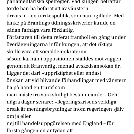
parlamentariska spelregler. Vad kungen beträffar
torde han ha befarat att av vänstern
drivas in i en utrikespolitik, som han ogillade. Med
tanke på Brantings tidningsskriverier kunde en
sådan farhåga vara förklarlig.
Författaren till detta referat framhöll en gång under
överläggningarna inför kungen, att det riktiga
skulle vara att socialdemokraterna
såsom kärnan i oppositionen ställdes mot väggen
genom att Branvarligt menad avskedsansökan är.
Ligger det däri »uppriktighet eller endast
önskan att vid blivande förhandlingar med vänstern
ha på hand en trumf som
man måste tro vara slutligt bestämmande». Och
några dagar senare: »Regeringskrisens verkliga
orsak är meningsbrytningar inom regeringen själv
om ja eller
nej till handelsuppgörelsen med England – för
första gången en antydan att