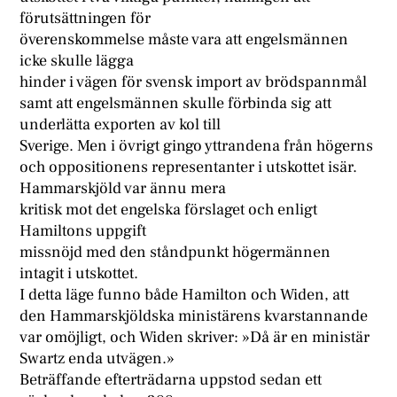
förutsättningen för
överenskommelse måste vara att engelsmännen
icke skulle lägga
hinder i vägen för svensk import av brödspannmål
samt att engelsmännen skulle förbinda sig att
underlätta exporten av kol till
Sverige. Men i övrigt gingo yttrandena från högerns
och oppositionens representanter i utskottet isär.
Hammarskjöld var ännu mera
kritisk mot det engelska förslaget och enligt
Hamiltons uppgift
missnöjd med den ståndpunkt högermännen
intagit i utskottet.
I detta läge funno både Hamilton och Widen, att
den Hammarskjöldska ministärens kvarstannande
var omöjligt, och Widen skriver: »Då är en ministär
Swartz enda utvägen.»
Beträffande efterträdarna uppstod sedan ett