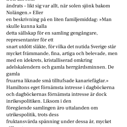
ändrats – likt sig var allt, när solen sjönk bakom
Nolängen.» Eller
en beskrivning på en liten familjemiddag: »Man
skulle kunna kalla
detta sällskap för en samling gengångare,
representanter för ett
snart utdött släkte, för vilka det nutida Sverige står
mycket främmande, fina, artiga och belevade, men
med en idekrets, kristalliserad omkring
adelskalendern och gamla herrgårdsminnen. De
gamla
fruarna liknade små tilltufsade kanariefåglar.»
Hamiltons eget förnämsta intresse i dagböckerna
och dagböckernas förnämsta intresse är dock
inrikespolitiken. Liksom i den
föregående samlingen äro uttalanden om
utrikespolitik, trots dess
fruktansvärda spänning under dessa år, mycket