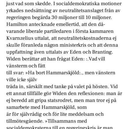
just vad som skedde. I socialdemokratiska motioner
yrkades nedsättning av neutralitetsanslaget från av
regeringen begärda 30 miljoner till 10 miljoner.
Hamilton antecknade emellertid, att den då-
varande liberale partiledaren i första kammaren
Kvarnzelius uttalat, att neutralitetskostnaderna ej
skulle föranleda någon ministerkris och att denna
uppfattning även uttalats av Eden och Branting.
Widen berättar att han frågat Eden: :.Vad vill
vänsterm och fått
till svar: »Ha bort Hammarskjöld:., men vänstern
ville icke själv
träda in, särskilt med tanke på valet på hösten. Vid
ett annat tillfälle gör Widen den reflexionen: man är
ej beredd att gripa statsrodret, men man tror ej på
samarbete med Hammarskjöld, som
är för självrådig och för lite meddelsam och
tillmötesgående. »Tillsammans med
socialdemokraterna till en regeringskris är man