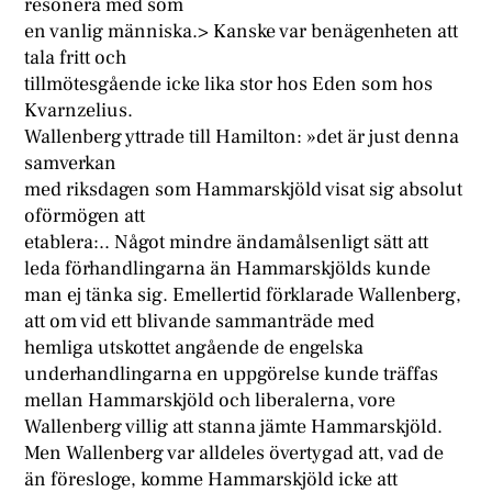
resonera med som
en vanlig människa.> Kanske var benägenheten att
tala fritt och
tillmötesgående icke lika stor hos Eden som hos
Kvarnzelius.
Wallenberg yttrade till Hamilton: »det är just denna
samverkan
med riksdagen som Hammarskjöld visat sig absolut
oförmögen att
etablera:.. Något mindre ändamålsenligt sätt att
leda förhandlingarna än Hammarskjölds kunde
man ej tänka sig. Emellertid förklarade Wallenberg,
att om vid ett blivande sammanträde med
hemliga utskottet angående de engelska
underhandlingarna en uppgörelse kunde träffas
mellan Hammarskjöld och liberalerna, vore
Wallenberg villig att stanna jämte Hammarskjöld.
Men Wallenberg var alldeles övertygad att, vad de
än föresloge, komme Hammarskjöld icke att