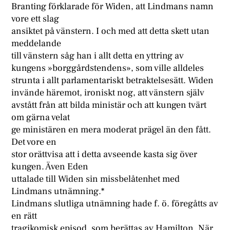
Branting förklarade för Widen, att Lindmans namn
vore ett slag
ansiktet på vänstern. I och med att detta skett utan
meddelande
till vänstern såg han i allt detta en yttring av
kungens »borggårdstendens», som ville alldeles
strunta i allt parlamentariskt betraktelsesätt. Widen
invände häremot, ironiskt nog, att vänstern själv
avstått från att bilda ministär och att kungen tvärt
om gärna velat
ge ministären en mera moderat prägel än den fått.
Det vore en
stor orättvisa att i detta avseende kasta sig över
kungen. Även Eden
uttalade till Widen sin missbelåtenhet med
Lindmans utnämning.*
Lindmans slutliga utnämning hade f. ö. föregåtts av
en rätt
tragikomisk episod, som berättas av Hamilton. När