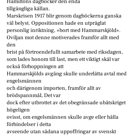
Hamiltons dagböcker den enda
tillgängliga källan.
Marskrisen 1917 blir genom dagböckerna ganska
väl belyst. Oppositionen hade en utpräglat
personlig inriktning, »bort med Hammarskjöld».
Oviljan mot denne motiverades framför allt med
den
brist på förtroendefullt samarbete med riksdagen,
som lades honom till last, men ett viktigt skäl var
också förhoppningen att
Hammarskjölds avgång skulle underlätta avtal med
engelsmännen
och därigenom importen, framför allt av
brödspannmåL Det var
dock efter utbrottet av det obegränsade ubåtskriget
högeligen
ovisst, om engelsmännen skulle avge eller hålla
förbindelser i detta
avseende utan sådana uppoffringar av svenskt