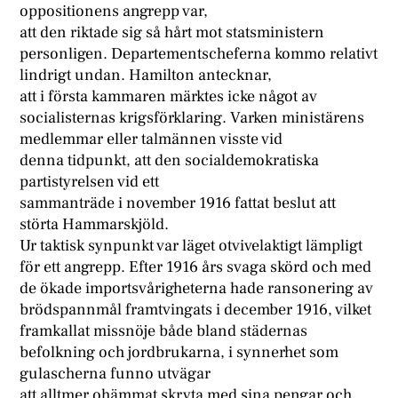
oppositionens angrepp var,
att den riktade sig så hårt mot statsministern
personligen. Departementscheferna kommo relativt
lindrigt undan. Hamilton antecknar,
att i första kammaren märktes icke något av
socialisternas krigsförklaring. Varken ministärens
medlemmar eller talmännen visste vid
denna tidpunkt, att den socialdemokratiska
partistyrelsen vid ett
sammanträde i november 1916 fattat beslut att
störta Hammarskjöld.
Ur taktisk synpunkt var läget otvivelaktigt lämpligt
för ett angrepp. Efter 1916 års svaga skörd och med
de ökade importsvårigheterna hade ransonering av
brödspannmål framtvingats i december 1916, vilket
framkallat missnöje både bland städernas
befolkning och jordbrukarna, i synnerhet som
gulascherna funno utvägar
att alltmer ohämmat skryta med sina pengar och