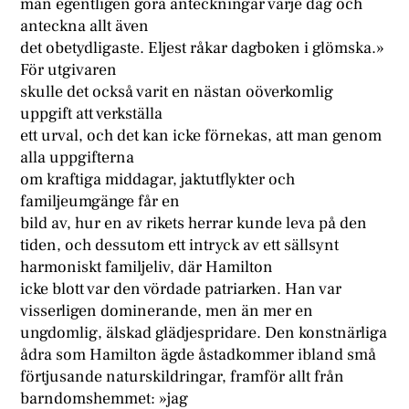
man egentligen göra anteckningar varje dag och
anteckna allt även
det obetydligaste. Eljest råkar dagboken i glömska.»
För utgivaren
skulle det också varit en nästan oöverkomlig
uppgift att verkställa
ett urval, och det kan icke förnekas, att man genom
alla uppgifterna
om kraftiga middagar, jaktutflykter och
familjeumgänge får en
bild av, hur en av rikets herrar kunde leva på den
tiden, och dessutom ett intryck av ett sällsynt
harmoniskt familjeliv, där Hamilton
icke blott var den vördade patriarken. Han var
visserligen dominerande, men än mer en
ungdomlig, älskad glädjespridare. Den konstnärliga
ådra som Hamilton ägde åstadkommer ibland små
förtjusande naturskildringar, framför allt från
barndomshemmet: »jag