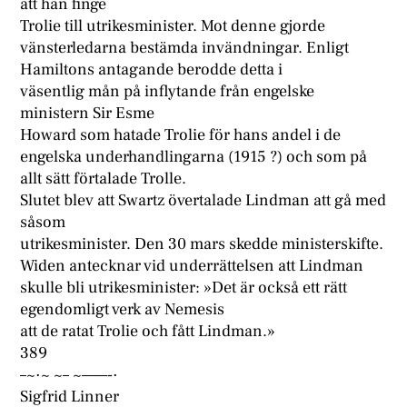
att han finge
Trolie till utrikesminister. Mot denne gjorde
vänsterledarna bestämda invändningar. Enligt
Hamiltons antagande berodde detta i
väsentlig mån på inflytande från engelske
ministern Sir Esme
Howard som hatade Trolie för hans andel i de
engelska underhandlingarna (1915 ?) och som på
allt sätt förtalade Trolle.
Slutet blev att Swartz övertalade Lindman att gå med
såsom
utrikesminister. Den 30 mars skedde ministerskifte.
Widen antecknar vid underrättelsen att Lindman
skulle bli utrikesminister: »Det är också ett rätt
egendomligt verk av Nemesis
att de ratat Trolie och fått Lindman.»
389
–~·~ ~– ~——-·
Sigfrid Linner