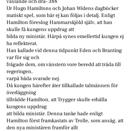
växlande och dra- 388
Ur Hugo Hamiltons och Johan Widens dagböcker
matiskt spel, som här ej kan följas i detalj. Enligt
Hamilton föreslog Hammarskjöld själv, att han
skulle få kungens uppdrag att
bilda ny ministär. Härpå synes emellertid kungen ej
ha reflekterat.
Han kallade vid denna tidpunkt Eden och Branting
var för sig och
frågade dem, om vänstern vore beredd att träda till
regeringen,
varpå båda svarade nej.
Då kungen härefter åter tillkallade talmännen för
överläggning
tillrådde Hamilton, att Trygger skulle erhålla
kungens uppdrag
att bilda ministär. Denna tanke hade enligt
Hamilton först framkastats av Trolle, som ansåg, att
den nya ministären framför allt