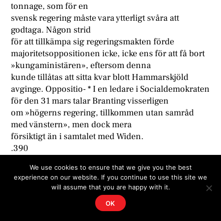
tonnage, som för en
svensk regering måste vara ytterligt svåra att
godtaga. Någon strid
för att tillkämpa sig regeringsmakten förde
majoritetsoppositionen icke, icke ens för att få bort
»kungaministären», eftersom denna
kunde tillåtas att sitta kvar blott Hammarskjöld
avginge. Oppositio- * I en ledare i Socialdemokraten
för den 31 mars talar Branting visserligen
om »högerns regering, tillkommen utan samråd
med vänstern», men dock mera
försiktigt än i samtalet med Widen.
.390
Ur Hugo Hamiltons och Johan Widens dagböcker
We use cookies to ensure that we give you the best
nen presterade ej heller något positivt program. Det
experience on our website. If you continue to use this site we
kan således
will assume that you are happy with it.
synas, som om de, vilka arbetade på en uppgörelse
OK
mellan Hammarskjöld och oppositionen, haft
ganska goda skäl härför. Författarens