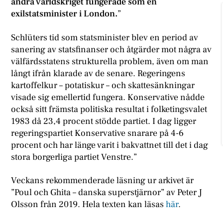
andra världskriget fungerade som en
exilstatsminister i London.
”
Schlüters tid som statsminister blev en period av
sanering av statsfinanser och åtgärder mot några av
välfärdsstatens strukturella problem, även om man
långt ifrån klarade av de senare. Regeringens
kartoffelkur – potatiskur – och skattesänkningar
visade sig emellertid fungera. Konservative nådde
också sitt främsta politiska resultat i folketingsvalet
1983 då 23,4 procent stödde partiet. I dag ligger
regeringspartiet Konservative snarare på 4-6
procent och har länge varit i bakvattnet till det i dag
stora borgerliga partiet Venstre.”
Veckans rekommenderade läsning ur arkivet är
”Poul och Ghita – danska superstjärnor” av Peter J
Olsson från 2019. Hela texten kan läsas
här
.