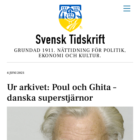
Skip
Me
to
content
GRUNDAD 1911. NÄTTIDNING FÖR POLITIK,
EKONOMI OCH KULTUR.
4 JUNI 2021
Ur arkivet: Poul och Ghita –
danska superstjärnor