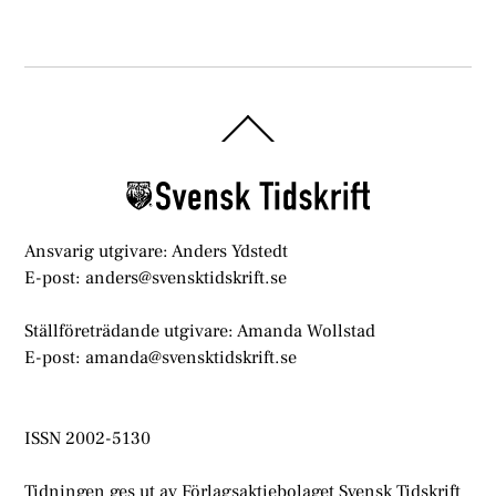
Back
To
Top
Ansvarig utgivare: Anders Ydstedt
E-post: anders@svensktidskrift.se
Ställföreträdande utgivare: Amanda Wollstad
E-post: amanda@svensktidskrift.se
ISSN 2002-5130
Tidningen ges ut av Förlagsaktiebolaget Svensk Tidskrift