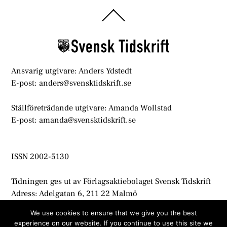
Back
To
Top
Ansvarig utgivare: Anders Ydstedt
E-post: anders@svensktidskrift.se
Ställföreträdande utgivare: Amanda Wollstad
E-post: amanda@svensktidskrift.se
ISSN 2002-5130
Tidningen ges ut av Förlagsaktiebolaget Svensk Tidskrift
Adress: Adelgatan 6, 211 22 Malmö
info@svensktidskrift.se
We use cookies to ensure that we give you the best
experience on our website. If you continue to use this site we