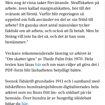
Men nog är vissa saker förvånande. Straffskatten på
arbete, även kallad marginalskatten, hör till det
svåraste att förstå. Varför blir regeringen så
upprörd om folk använder en del av sin fritid till
arbete? Ett ganska stort antal människor tycker
faktiskt om att arbeta, och också att få betalt. Men hr
Sträng vill inte ha det så, och det är han som
bestämmer.”
Veckans rekommenderade läsning ur arkivet är
”Om skatter igen” av Thede Palm från 1970. Hela
texten kan läsas
här
och om man väljer att göra det i
PDF-form blir läsbarheten betydligt bättre.
Svensk Tidskrift grundades 1911 och i samband med
tidskriftens hundraårsjubileum digitaliserades hela
arkivet som nu finns fritt läs- och sökbart på vår
hemsida. Över hundra år av borgerlig idédebatt
hittar du
här
.