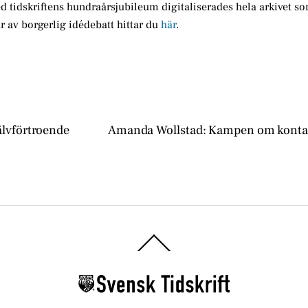
 tidskriftens hundraårsjubileum digitaliserades hela arkivet so
år av borgerlig idédebatt hittar du
här
.
lvförtroende
Amanda Wollstad: Kampen om konta
Back
To
Top