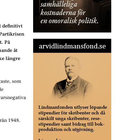
 definitivt
Partikrisen
t. På
nande åt
ke längre
gaste, som
de
varsnegativa
rån 1948.