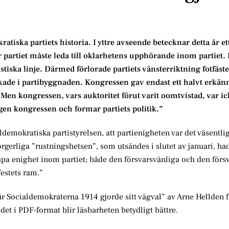
tiska partiets historia. I yttre avseende betecknar detta år ett
 partiet måste leda till oklarhetens upphörande inom partiet. 
iska linje. Därmed förlorade partiets vänsterriktning fotfäste
ade i partibyggnaden. Kongressen gav endast ett halvt erkän
n kongressen, vars auktoritet förut varit oomtvistad, var ic
en kongressen och formar partiets politik.”
demokratiska partistyrelsen, att partienigheten var det väsentli
rgerliga ”rustningshetsen”, som utsändes i slutet av januari, ha
skapa enighet inom partiet; både den försvarsvänliga och den förs
estets ram.”
 Socialdemokraterna 1914 gjorde sitt vägval” av Arne Hellden f
 det i PDF-format blir läsbarheten betydligt bättre.