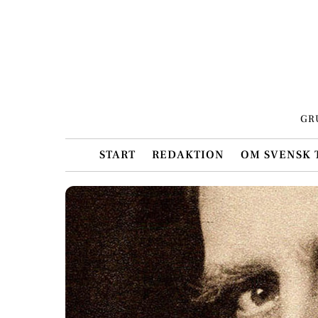
Skip
to
content
GR
START
REDAKTION
OM SVENSK 