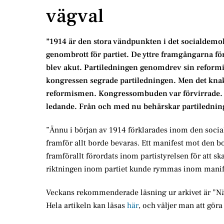
vägval
”1914 är den stora vändpunkten i det socialdemokra
genombrott för partiet. De yttre framgångarna för
blev akut. Partiledningen genomdrev sin reformist
kongressen segrade partiledningen. Men det knak
reformismen. Kongressombuden var förvirrade. Me
ledande. Från och med nu behärskar partiledning
”Ännu i början av 1914 förklarades inom den social
framför allt borde bevaras. Ett manifest mot den bo
framförallt förordats inom partistyrelsen för att 
riktningen inom partiet kunde rymmas inom manif
Veckans rekommenderade läsning ur arkivet är ”När
Hela artikeln kan läsas
här
, och väljer man att göra