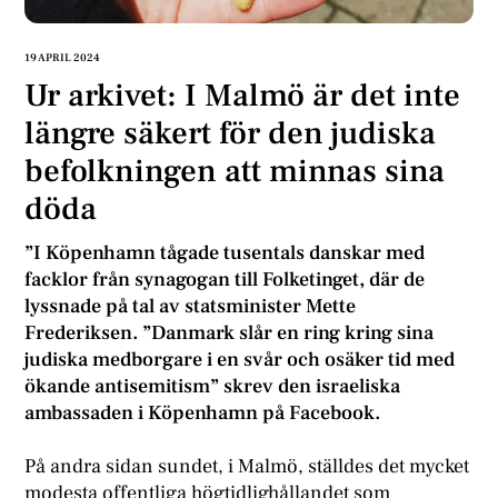
19 APRIL 2024
Ur arkivet: I Malmö är det inte
längre säkert för den judiska
befolkningen att minnas sina
döda
”I Köpenhamn tågade tusentals danskar med
facklor från synagogan till Folketinget, där de
lyssnade på tal av statsminister Mette
Frederiksen. ”Danmark slår en ring kring sina
judiska medborgare i en svår och osäker tid med
ökande antisemitism” skrev den israeliska
ambassaden i Köpenhamn på Facebook.
På andra sidan sundet, i Malmö, ställdes det mycket
modesta offentliga högtidlighållandet som