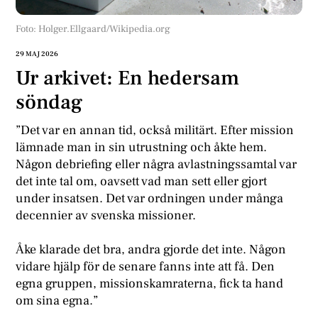
Foto: Holger.Ellgaard/Wikipedia.org
29 MAJ 2026
Ur arkivet: En hedersam
söndag
”Det var en annan tid, också militärt. Efter mission
lämnade man in sin utrustning och åkte hem.
Någon debriefing eller några avlastningssamtal var
det inte tal om, oavsett vad man sett eller gjort
under insatsen. Det var ordningen under många
decennier av svenska missioner.
Åke klarade det bra, andra gjorde det inte. Någon
vidare hjälp för de senare fanns inte att få. Den
egna gruppen, missionskamraterna, fick ta hand
om sina egna.”