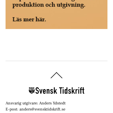
Back
To
Top
Ansvarig utgivare: Anders Ydstedt
E-post: anders@svensktidskrift.se