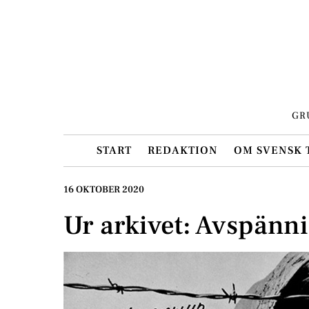
Skip
to
content
GR
START
REDAKTION
OM SVENSK 
16 OKTOBER 2020
Ur arkivet: Avspänn