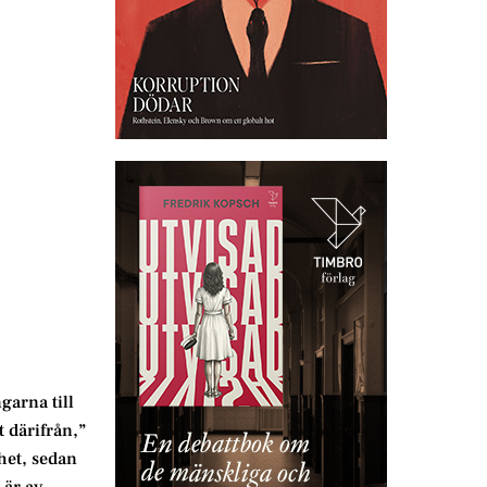
garna till
t därifrån,”
het, sedan