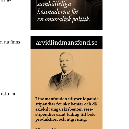
 är av
m nu finns
istoria