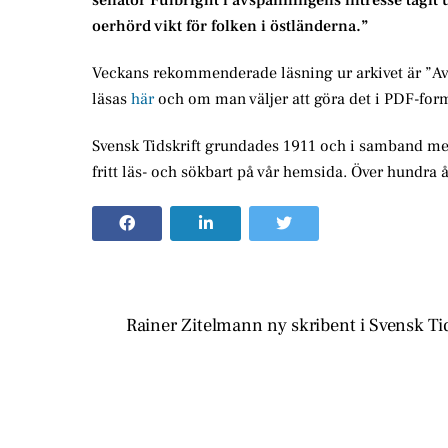
senator Fulbright i avspänningens intresse tagit
oerhörd vikt för folken i östländerna.”
Veckans rekommenderade läsning ur arkivet är ”Av
läsas
här
och om man väljer att göra det i PDF-form 
Svensk Tidskrift grundades 1911 och i samband med
fritt läs- och sökbart på vår hemsida. Över hundra 
Rainer Zitelmann ny skribent i Svensk Tid