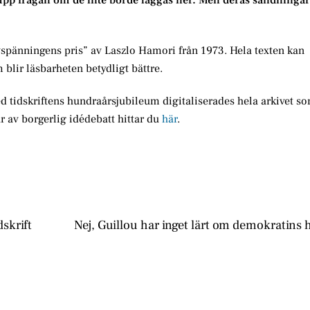
 upp frågan om de inte borde läggas ner. Men deras sändningar
spänningens pris” av Laszlo Hamori från 1973. Hela texten kan
blir läsbarheten betydligt bättre.
 tidskriftens hundraårsjubileum digitaliserades hela arkivet so
år av borgerlig idédebatt hittar du
här
.
skrift
Nej, Guillou har inget lärt om demokratins h