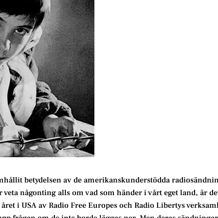
mhållit betydelsen av de amerikanskunderstödda radiosändnin
r veta någonting alls om vad som händer i vårt eget land, är de
 året i USA av Radio Free Europes och Radio Libertys verksam