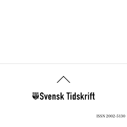
Back
To
Top
ISSN 2002-5130