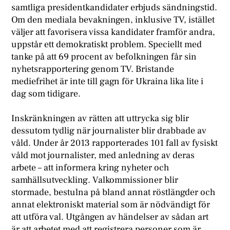
samtliga presidentkandidater erbjuds sändningstid.
Om den mediala bevakningen, inklusive TV, istället
väljer att favorisera vissa kandidater framför andra,
uppstår ett demokratiskt problem. Speciellt med
tanke på att 69 procent av befolkningen får sin
nyhetsrapportering genom TV. Bristande
mediefrihet är inte till gagn för Ukraina lika lite i
dag som tidigare.
Inskränkningen av rätten att uttrycka sig blir
dessutom tydlig när journalister blir drabbade av
våld. Under år 2013 rapporterades 101 fall av fysiskt
våld mot journalister, med anledning av deras
arbete – att informera kring nyheter och
samhällsutveckling. Valkommissioner blir
stormade, bestulna på bland annat röstlängder och
annat elektroniskt material som är nödvändigt för
att utföra val. Utgången av händelser av sådan art
är att arbetet med att registrera personer som är