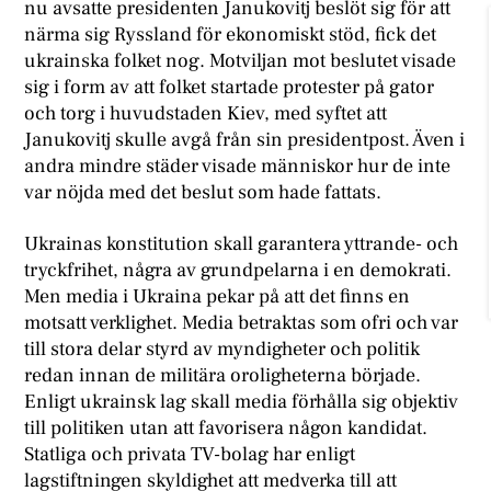
nu avsatte presidenten Janukovitj beslöt sig för att
närma sig Ryssland för ekonomiskt stöd, fick det
ukrainska folket nog. Motviljan mot beslutet visade
sig i form av att folket startade protester på gator
och torg i huvudstaden Kiev, med syftet att
Janukovitj skulle avgå från sin presidentpost. Även i
andra mindre städer visade människor hur de inte
var nöjda med det beslut som hade fattats.
Ukrainas konstitution skall garantera yttrande- och
tryckfrihet, några av grundpelarna i en demokrati.
Men media i Ukraina pekar på att det finns en
motsatt verklighet. Media betraktas som ofri och var
till stora delar styrd av myndigheter och politik
redan innan de militära oroligheterna började.
Enligt ukrainsk lag skall media förhålla sig objektiv
till politiken utan att favorisera någon kandidat.
Statliga och privata TV-bolag har enligt
lagstiftningen skyldighet att medverka till att