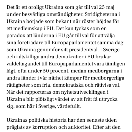
Det är ett oroligt Ukraina som går till val 25 maj
under besvärliga omständigheter. Stridigheterna i
Ukraina började som bekant när röster höjdes för
ett medlemskap i EU. Det kan tyckas som en
paradox att länderna i EU går till val för att välja
sina företrädare till Europaparlamentet samma dag
som Ukraina genomför sitt presidentval. I Sverige
och i åtskilliga andra demokratier i EU brukar
valdeltagandet till Europaparlamentet vara tämligen
lågt, ofta under 50 procent, medan medborgarna i
andra länder i vår närhet kämpar för medborgerliga
rättigheter som fria, demokratiska och rättvisa val.
När det rapporteras om nyhetsutvecklingen i
Ukraina blir plötsligt värdet av att fritt få uttrycka
sig, som här i Sverige, värdefullt.
Ukrainas politiska historia har den senaste tiden
präglats av korruption och auktoritet. Efter att den