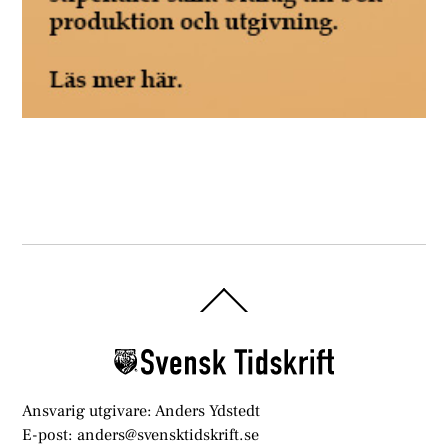
Back
To
Top
Ansvarig utgivare: Anders Ydstedt
E-post: anders@svensktidskrift.se