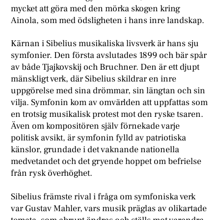
mycket att göra med den mörka skogen kring
Ainola, som med ödsligheten i hans inre landskap.
Kärnan i Sibelius musikaliska livsverk är hans sju
symfonier. Den första avslutades 1899 och bär spår
av både Tjajkovskij och Bruchner. Den är ett djupt
mänskligt verk, där Sibelius skildrar en inre
uppgörelse med sina drömmar, sin längtan och sin
vilja. Symfonin kom av omvärlden att uppfattas som
en trotsig musikalisk protest mot den ryske tsaren.
Även om kompositören själv förnekade varje
politisk avsikt, är symfonin fylld av patriotiska
känslor, grundade i det vaknande nationella
medvetandet och det gryende hoppet om befrielse
från rysk överhöghet.
Sibelius främste rival i fråga om symfoniska verk
var Gustav Mahler, vars musik präglas av olikartade