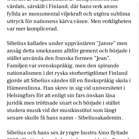
vårdats, särskilt i Finland, där hans verk anses
fyllda av monumental viljekraft och utgöra sublima
uttryck för nationens kärva väsen. Men verkligheten
var mer komplicerad.
Sibelius kallades under uppväxtåren ”Janne” men
ansåg detta smeknamn alltför gement och började i
stället använda den franska formen ”Jean”.
Familjen var svenskspråkig, men den spirande
nationalismen i det ryska storhertigdömet Finland
gjorde att Sibelius sändes till en finskspråkig skola i
Hämeenlinna. Han skrev in sig vid universitetet i
Helsingfors för att enligt sin fars önskan läsa
juridik men tröttnade snart och började i stället
studera musik vid det musikinstitut som långt
senare skulle få hans namn – Sibeliusakademin.
Sibelius och hans sex år yngre hustru Aino flyttade