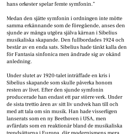
hans orkester spelar femte symfonin.”
Medan den sjätte symfonin i ordningen inte mötte
samma erkännande som de föregående, anses den
sjunde av många utgöra själva kärnan i Sibelius
musikaliska skapande. Den fullbordades 1924 och
består av en enda sats. Sibelius hade tänkt kalla den
för Fantasia sinfonica men ändrade sig av okänd
anledning.
Under slutet av 1920-talet inträffade en kris i
Sibelius skapande som skulle påverka honom
resten av livet. Efter den sjunde symfonin
producerade han endast ett par större verk. Under
de sista trettio åren av sitt liv undvek han till och
med att tala om sin musik. Han hade visserligen
lanserats som en ny Beethoven i USA, men
avfärdats som en reaktionär bland de musikaliska
trendsättarna i Europa, där modernismens mera