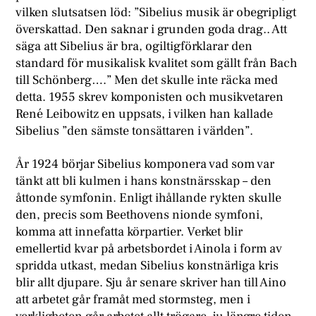
vilken slutsatsen löd: ”Sibelius musik är obegripligt
överskattad. Den saknar i grunden goda drag.. Att
säga att Sibelius är bra, ogiltigförklarar den
standard för musikalisk kvalitet som gällt från Bach
till Schönberg….” Men det skulle inte räcka med
detta. 1955 skrev komponisten och musikvetaren
René Leibowitz en uppsats, i vilken han kallade
Sibelius ”den sämste tonsättaren i världen”.
År 1924 börjar Sibelius komponera vad som var
tänkt att bli kulmen i hans konstnärsskap – den
åttonde symfonin. Enligt ihållande rykten skulle
den, precis som Beethovens nionde symfoni,
komma att innefatta körpartier. Verket blir
emellertid kvar på arbetsbordet i Ainola i form av
spridda utkast, medan Sibelius konstnärliga kris
blir allt djupare. Sju år senare skriver han till Aino
att arbetet går framåt med stormsteg, men i