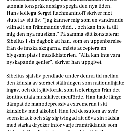
atonala tonspråk ansågs spegla den nya tiden.
Hans kollega Sergei Rachmaninoff skriver mot
slutet av sitt liv: ”Jag känner mig som en vandrande
vålnad i en främmande värld… och kan inte ta till
mig den nya musiken.” På samma sätt konstaterar
Sibelius i sin dagbok att han, som en uppenbarelse
från de finska skogarna, måste acceptera en
blygsam plats i musikhistorien. ”Alla kan inte vara
nyskapande genier”, skriver han uppgivet.
Sibelius själsliv pendlade under denna tid mellan
den känsla av storhet ställningen som nationalhjälte
ingav, och det självförakt som isoleringen från det
kontinentala musiklivet medförde. Han hade länge
dämpat de manodepressiva extremerna i sitt
känsloliv med alkohol. Han led dessutom av svår
scenskräck och såg sig tvingad att döva sin rädsla
med starka drycker inför varje framträdande som