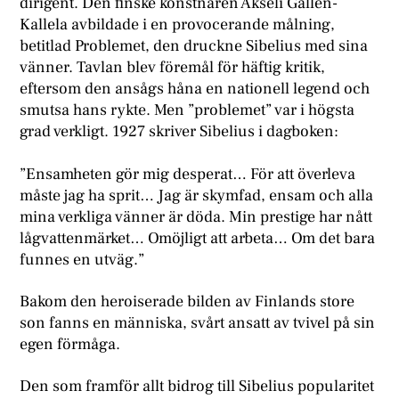
dirigent. Den finske konstnären Akseli Gallen-
Kallela avbildade i en provocerande målning,
betitlad Problemet, den druckne Sibelius med sina
vänner. Tavlan blev föremål för häftig kritik,
eftersom den ansågs håna en nationell legend och
smutsa hans rykte. Men ”problemet” var i högsta
grad verkligt. 1927 skriver Sibelius i dagboken:
”Ensamheten gör mig desperat… För att överleva
måste jag ha sprit… Jag är skymfad, ensam och alla
mina verkliga vänner är döda. Min prestige har nått
lågvattenmärket… Omöjligt att arbeta… Om det bara
funnes en utväg.”
Bakom den heroiserade bilden av Finlands store
son fanns en människa, svårt ansatt av tvivel på sin
egen förmåga.
Den som framför allt bidrog till Sibelius popularitet