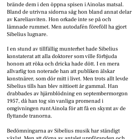
brände dem i den öppna spisen i Ainolas matsal.
Bland de utrivna sidorna såg hon bland annat delar
av Kareliasviten. Hon orkade inte se på och
lämnade rummet. Men autodafén föreföll ha gjort
Sibelius lugnare.
I en stund av tillfällig munterhet hade Sibelius
konstaterat att alla doktorer som ville förbjuda
honom att röka och dricka hade dött. I en mera
allvarlig ton noterade han att publiken älskar
konstnärer, som dör mitt i livet. Men trots allt levde
Sibelius tills han blev nittioett år gammal. Han
drabbades av hjärnblödning en septembermorgon
1957, då han tog sin vanliga promenad i
omgivningen runt Ainola för att få en skymt av de
flyttande tranorna.
Bedömningarna av Sibelius musik har ständigt
växlat. Men att döma av antalet uppföranden och