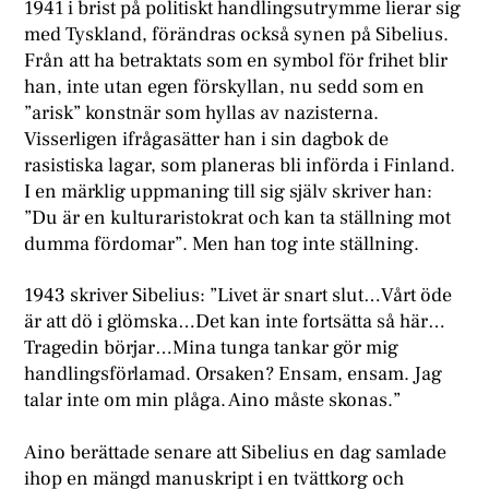
1941 i brist på politiskt handlingsutrymme lierar sig
med Tyskland, förändras också synen på Sibelius.
Från att ha betraktats som en symbol för frihet blir
han, inte utan egen förskyllan, nu sedd som en
”arisk” konstnär som hyllas av nazisterna.
Visserligen ifrågasätter han i sin dagbok de
rasistiska lagar, som planeras bli införda i Finland.
I en märklig uppmaning till sig själv skriver han:
”Du är en kulturaristokrat och kan ta ställning mot
dumma fördomar”. Men han tog inte ställning.
1943 skriver Sibelius: ”Livet är snart slut…Vårt öde
är att dö i glömska…Det kan inte fortsätta så här…
Tragedin börjar…Mina tunga tankar gör mig
handlingsförlamad. Orsaken? Ensam, ensam. Jag
talar inte om min plåga. Aino måste skonas.”
Aino berättade senare att Sibelius en dag samlade
ihop en mängd manuskript i en tvättkorg och