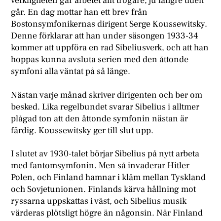
verkligheten går arbetet allt trögare, ju längre tiden
går. En dag mottar han ett brev från
Bostonsymfonikernas dirigent Serge Koussewitsky.
Denne förklarar att han under säsongen 1933-34
kommer att uppföra en rad Sibeliusverk, och att han
hoppas kunna avsluta serien med den åttonde
symfoni alla väntat på så länge.
Nästan varje månad skriver dirigenten och ber om
besked. Lika regelbundet svarar Sibelius i alltmer
plågad ton att den åttonde symfonin nästan är
färdig. Koussewitsky ger till slut upp.
I slutet av 1930-talet börjar Sibelius på nytt arbeta
med fantomsymfonin. Men så invaderar Hitler
Polen, och Finland hamnar i kläm mellan Tyskland
och Sovjetunionen. Finlands kärva hållning mot
ryssarna uppskattas i väst, och Sibelius musik
värderas plötsligt högre än någonsin. När Finland