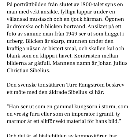
På porträttbilden från slutet av 1800-talet syns en
man med vekt ansikte, fylliga läppar under en
välansad mustasch och en tjock hårman. Ögonen
är drömska och blicken bortvänd. Ansiktet på ett
foto av samme man från 1949 ser ut som hugget i
urberg. Blicken är skarp, munnen under den
kraftiga näsan är bistert smal, och skallen kal och
blank som en klippa i havet. Kontrasten mellan
bilderna är gåtfull. Mannens namn är Johan Julius
Christian Sibelius.
Den svenske tonsättaren Ture Rangström beskrev
ett möte med den åldrade Sibelius så här:
”Han ser ut som en gammal kungsörn i storm, som
en vresig fura eller som en imperator i granit, ty
marmor är ett alltför vekt material för hans bild.”
Och det är så hjältebilden av kompositören har