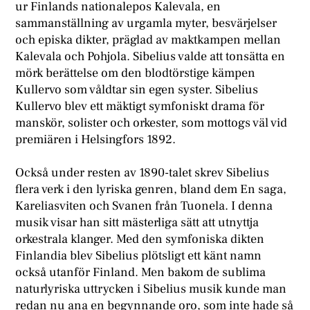
ur Finlands nationalepos Kalevala, en
sammanställning av urgamla myter, besvärjelser
och episka dikter, präglad av maktkampen mellan
Kalevala och Pohjola. Sibelius valde att tonsätta en
mörk berättelse om den blodtörstige kämpen
Kullervo som våldtar sin egen syster. Sibelius
Kullervo blev ett mäktigt symfoniskt drama för
manskör, solister och orkester, som mottogs väl vid
premiären i Helsingfors 1892.
Också under resten av 1890-talet skrev Sibelius
flera verk i den lyriska genren, bland dem En saga,
Kareliasviten och Svanen från Tuonela. I denna
musik visar han sitt mästerliga sätt att utnyttja
orkestrala klanger. Med den symfoniska dikten
Finlandia blev Sibelius plötsligt ett känt namn
också utanför Finland. Men bakom de sublima
naturlyriska uttrycken i Sibelius musik kunde man
redan nu ana en begynnande oro, som inte hade så