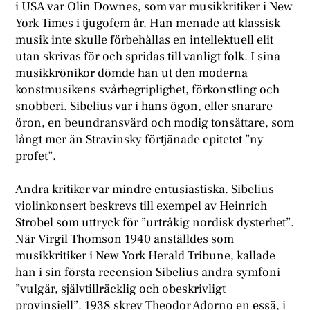
i USA var Olin Downes, som var musikkritiker i New
York Times i tjugofem år. Han menade att klassisk
musik inte skulle förbehållas en intellektuell elit
utan skrivas för och spridas till vanligt folk. I sina
musikkrönikor dömde han ut den moderna
konstmusikens svårbegriplighet, förkonstling och
snobberi. Sibelius var i hans ögon, eller snarare
öron, en beundransvärd och modig tonsättare, som
långt mer än Stravinsky förtjänade epitetet ”ny
profet”.
Andra kritiker var mindre entusiastiska. Sibelius
violinkonsert beskrevs till exempel av Heinrich
Strobel som uttryck för ”urtråkig nordisk dysterhet”.
När Virgil Thomson 1940 anställdes som
musikkritiker i New York Herald Tribune, kallade
han i sin första recension Sibelius andra symfoni
”vulgär, självtillräcklig och obeskrivligt
provinsiell”. 1938 skrev Theodor Adorno en essä, i