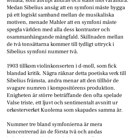
temata, som abrupt ändras och ställs mot varandra.
Medan Sibelius ansåg att en symfoni måste bygga
på ett logiskt samband mellan de musikaliska
motiven, menade Mahler att en symfoni måste
spegla världen med alla dess kontraster och
osammanhängande mångfald. Skillnaden mellan
de två tonsättarna kommer till tydligt uttryck i
Sibelius symfoni nummer två.
1903 tillkom violinkonserten i d-moll, som fick
blandad kritik. Några räknar detta poetiska verk till
Sibelius främsta, andra menar att den tillhör de
svagare numren i kompositörens produktion.
Enigheten är större beträffande den ofta spelade
Valse triste, ett ljuvt och sentimentalt avsnitt ur
orkesterverket Kuolema som skapades samma år.
Nummer tre bland symfonierna är mera
koncentrerad än de första två och andas