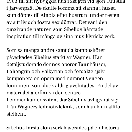
1903 till sitt nybyggda hus i skogen vid sjön Tuusula
i Järvenpää. De skulle komma att stanna i huset,
som döptes till Ainola efter hustrun, under resten
av sitt liv och fostra sex döttrar. Det var i den
omgivande naturen som Sibelius hämtade
inspiration till många av sina musiklyriska verk.
Som så många andra samtida kompositörer
påverkades Sibelius starkt av Wagner. Han
detaljstuderade dennes operor Tannhäuser,
Lohengrin och Valkyrian och försökte själv
komponera en opera med namnet Veneen
louminen, som dock aldrig avslutades. En del av
materialet återfinns i den senare
Lemmenkäinensviten, där Sibelius avlägsnat sig
från Wagners ledmotivteknik, som han fann alltför
stelbent.
Sibelius första stora verk baserades på en historia