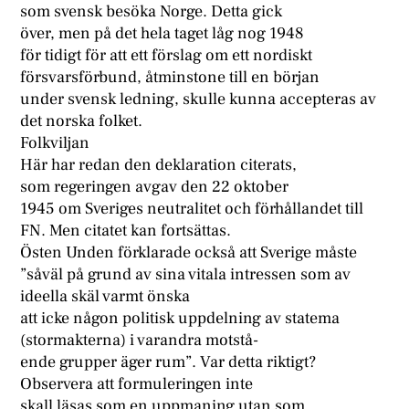
som svensk besöka Norge. Detta gick
över, men på det hela taget låg nog 1948
för tidigt för att ett förslag om ett nordiskt
försvarsförbund, åtminstone till en början
under svensk ledning, skulle kunna accepteras av
det norska folket.
Folkviljan
Här har redan den deklaration citerats,
som regeringen avgav den 22 oktober
1945 om Sveriges neutralitet och förhållandet till
FN. Men citatet kan fortsättas.
Östen Unden förklarade också att Sverige måste
”såväl på grund av sina vitala intressen som av
ideella skäl varmt önska
att icke någon politisk uppdelning av statema
(stormakterna) i varandra motstå-
ende grupper äger rum”. Var detta riktigt?
Observera att formuleringen inte
skall läsas som en uppmaning utan som