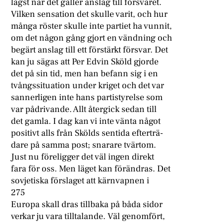
lägst när det gäller anslag till försvaret.
Vilken sensation det skulle varit, och hur
många röster skulle inte partiet ha vunnit,
om det någon gång gjort en vändning och
begärt anslag till ett förstärkt försvar. Det
kan ju sägas att Per Edvin Sköld gjorde
det på sin tid, men han befann sig i en
tvångssituation under kriget och det var
sannerligen inte hans partistyrelse som
var pådrivande. Allt återgick sedan till
det gamla. I dag kan vi inte vänta något
positivt alls från Skölds sentida efterträ-
dare på samma post; snarare tvärtom.
Just nu föreligger det väl ingen direkt
fara för oss. Men läget kan förändras. Det
sovjetiska förslaget att kärnvapnen i
275
Europa skall dras tillbaka på båda sidor
verkar ju vara tilltalande. Väl genomfört,