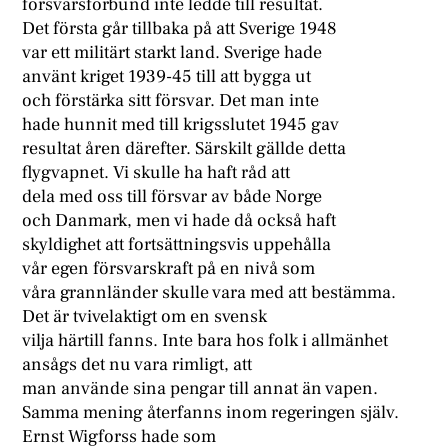
försvarsförbund inte ledde till resultat.
Det första går tillbaka på att Sverige 1948
var ett militärt starkt land. Sverige hade
använt kriget 1939-45 till att bygga ut
och förstärka sitt försvar. Det man inte
hade hunnit med till krigsslutet 1945 gav
resultat åren därefter. Särskilt gällde detta
flygvapnet. Vi skulle ha haft råd att
dela med oss till försvar av både Norge
och Danmark, men vi hade då också haft
skyldighet att fortsättningsvis uppehålla
vår egen försvarskraft på en nivå som
våra grannländer skulle vara med att bestämma.
Det är tvivelaktigt om en svensk
vilja härtill fanns. Inte bara hos folk i allmänhet
ansågs det nu vara rimligt, att
man använde sina pengar till annat än vapen.
Samma mening återfanns inom regeringen själv.
Ernst Wigforss hade som