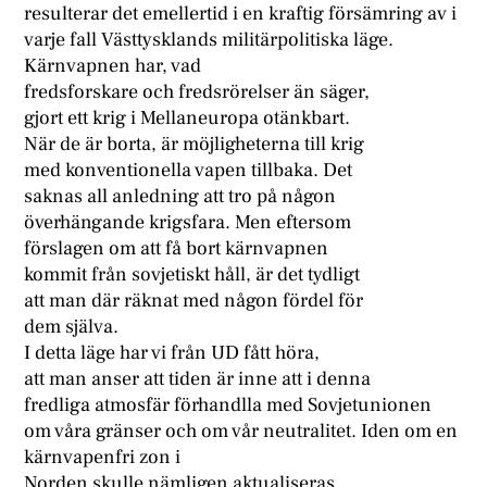
resulterar det emellertid i en kraftig försämring av i
varje fall Västtysklands militärpolitiska läge.
Kärnvapnen har, vad
fredsforskare och fredsrörelser än säger,
gjort ett krig i Mellaneuropa otänkbart.
När de är borta, är möjligheterna till krig
med konventionella vapen tillbaka. Det
saknas all anledning att tro på någon
överhängande krigsfara. Men eftersom
förslagen om att få bort kärnvapnen
kommit från sovjetiskt håll, är det tydligt
att man där räknat med någon fördel för
dem själva.
I detta läge har vi från UD fått höra,
att man anser att tiden är inne att i denna
fredliga atmosfär förhandlla med Sovjetunionen
om våra gränser och om vår neutralitet. Iden om en
kärnvapenfri zon i
Norden skulle nämligen aktualiseras.