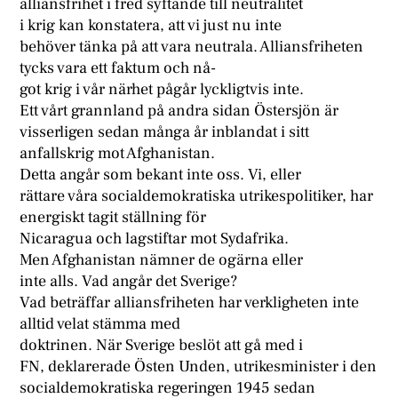
alliansfrihet i fred syftande till neutralitet
i krig kan konstatera, att vi just nu inte
behöver tänka på att vara neutrala. Alliansfriheten
tycks vara ett faktum och nå-
got krig i vår närhet pågår lyckligtvis inte.
Ett vårt grannland på andra sidan Östersjön är
visserligen sedan många år inblandat i sitt
anfallskrig mot Afghanistan.
Detta angår som bekant inte oss. Vi, eller
rättare våra socialdemokratiska utrikespolitiker, har
energiskt tagit ställning för
Nicaragua och lagstiftar mot Sydafrika.
Men Afghanistan nämner de ogärna eller
inte alls. Vad angår det Sverige?
Vad beträffar alliansfriheten har verkligheten inte
alltid velat stämma med
doktrinen. När Sverige beslöt att gå med i
FN, deklarerade Östen Unden, utrikesminister i den
socialdemokratiska regeringen 1945 sedan