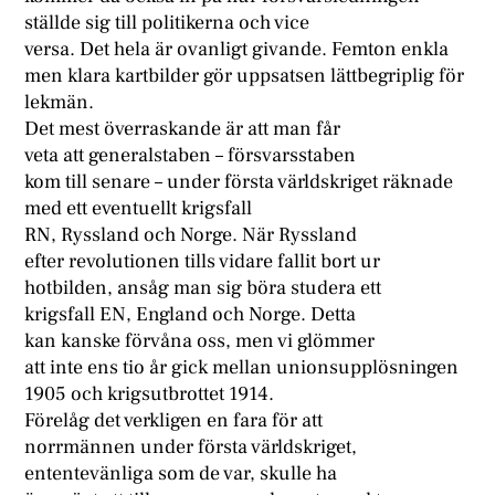
ställde sig till politikerna och vice
versa. Det hela är ovanligt givande. Femton enkla
men klara kartbilder gör uppsatsen lättbegriplig för
lekmän.
Det mest överraskande är att man får
veta att generalstaben – försvarsstaben
kom till senare – under första världskriget räknade
med ett eventuellt krigsfall
RN, Ryssland och Norge. När Ryssland
efter revolutionen tills vidare fallit bort ur
hotbilden, ansåg man sig böra studera ett
krigsfall EN, England och Norge. Detta
kan kanske förvåna oss, men vi glömmer
att inte ens tio år gick mellan unionsupplösningen
1905 och krigsutbrottet 1914.
Förelåg det verkligen en fara för att
norrmännen under första världskriget,
ententevänliga som de var, skulle ha