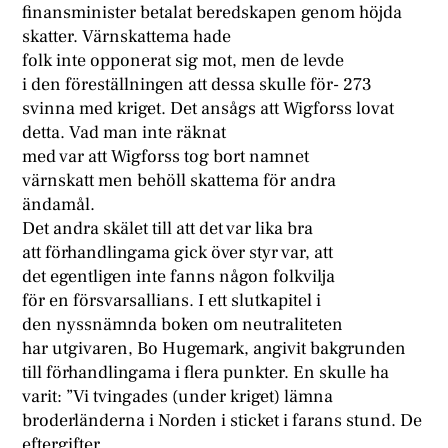
finansminister betalat beredskapen genom höjda
skatter. Värnskattema hade
folk inte opponerat sig mot, men de levde
i den föreställningen att dessa skulle för- 273
svinna med kriget. Det ansågs att Wigforss lovat
detta. Vad man inte räknat
med var att Wigforss tog bort namnet
värnskatt men behöll skattema för andra
ändamål.
Det andra skälet till att det var lika bra
att förhandlingama gick över styr var, att
det egentligen inte fanns någon folkvilja
för en försvarsallians. I ett slutkapitel i
den nyssnämnda boken om neutraliteten
har utgivaren, Bo Hugemark, angivit bakgrunden
till förhandlingama i flera punkter. En skulle ha
varit: ”Vi tvingades (under kriget) lämna
broderländerna i Norden i sticket i farans stund. De
eftergifter