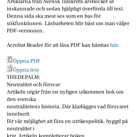
Artiklarna från Svensk Tidskrifts årsböcker är
inskannade och sedan hjälpligt överförda till text.
Denna sida ska mest ses som en bas för
sökfunktionen. Läsbarheten blir bäst om man väljer
PDF-versionen.
Acrobat Reader för att läsa PDF kan hämtas
här
.
Öppna PDF
Öppna text
THEDEPALM:
Neutralitet och försvar
Artikeln utgår från en nyligen utkommen bok om
den svenska
neutralitetens historia. Där klarlägges vad försvaret
inneburit
för vår möjlighet att föra en utrikespolitik, byggd på
neutralitet i
krig. Artikeln kompletterar boken