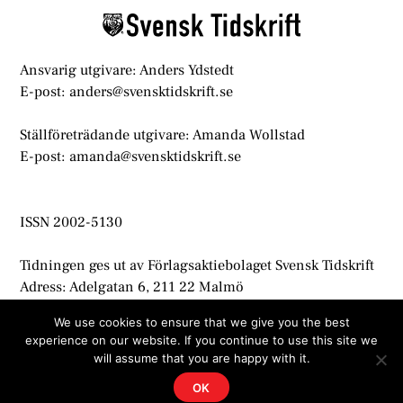
Ansvarig utgivare: Anders Ydstedt
E-post: anders@svensktidskrift.se
Ställföreträdande utgivare: Amanda Wollstad
E-post: amanda@svensktidskrift.se
ISSN 2002-5130
Tidningen ges ut av Förlagsaktiebolaget Svensk Tidskrift
Adress: Adelgatan 6, 211 22 Malmö
info@svensktidskrift.se
We use cookies to ensure that we give you the best
experience on our website. If you continue to use this site we
© Svensk Tidskrift 2021
will assume that you are happy with it.
OK