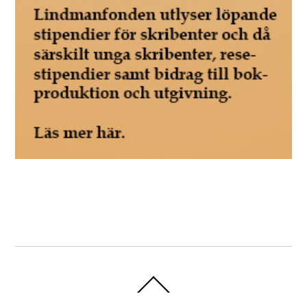
Back
To
Top