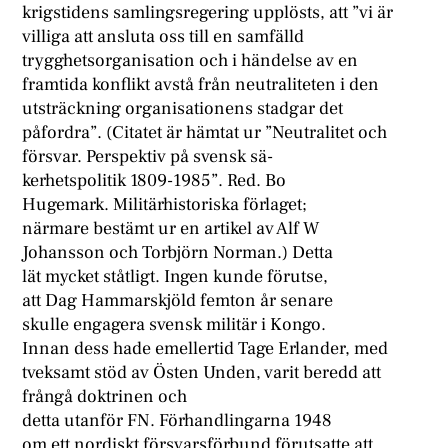
krigstidens samlingsregering upplösts, att ”vi är
villiga att ansluta oss till en samfälld
trygghetsorganisation och i händelse av en
framtida konflikt avstå från neutraliteten i den
utsträckning organisationens stadgar det
påfordra”. (Citatet är hämtat ur ”Neutralitet och
försvar. Perspektiv på svensk sä-
kerhetspolitik 1809-1985”. Red. Bo
Hugemark. Militärhistoriska förlaget;
närmare bestämt ur en artikel av Alf W
Johansson och Torbjörn Norman.) Detta
lät mycket ståtligt. Ingen kunde förutse,
att Dag Hammarskjöld femton år senare
skulle engagera svensk militär i Kongo.
Innan dess hade emellertid Tage Erlander, med
tveksamt stöd av Östen Unden, varit beredd att
frångå doktrinen och
detta utanför FN. Förhandlingarna 1948
om ett nordiskt försvarsförbund förutsatte att