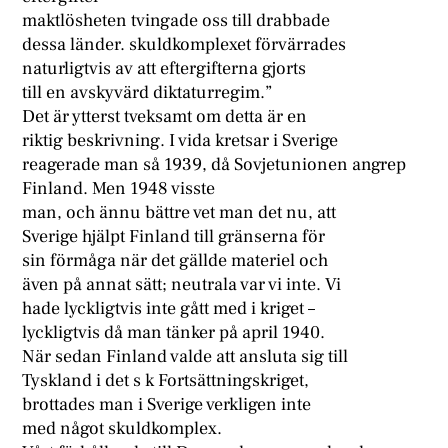
maktlösheten tvingade oss till drabbade
dessa länder. skuldkomplexet förvärrades
naturligtvis av att eftergifterna gjorts
till en avskyvärd diktaturregim.”
Det är ytterst tveksamt om detta är en
riktig beskrivning. I vida kretsar i Sverige
reagerade man så 1939, då Sovjetunionen angrep
Finland. Men 1948 visste
man, och ännu bättre vet man det nu, att
Sverige hjälpt Finland till gränserna för
sin förmåga när det gällde materiel och
även på annat sätt; neutrala var vi inte. Vi
hade lyckligtvis inte gått med i kriget –
lyckligtvis då man tänker på april 1940.
När sedan Finland valde att ansluta sig till
Tyskland i det s k Fortsättningskriget,
brottades man i Sverige verkligen inte
med något skuldkomplex.