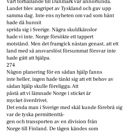
Vårt förhållande till Danmark var annorlunda.
Landet blev angripet av Tyskland och gav upp
samma dag. Inte ens nyheten om vad som hänt
hade då hunnit
sprida sig i Sverige. Några skuldkänslor
hade vi inte. Norge försökte ett tappert
motstånd. Men det framgick nästan genast, att ett
land med så ansvarslöst försummat försvar inte
hade gått att hjälpa.
274
Någon planering för en sådan hjälp fanns
inte heller, ingen hade tänkt sig att ett behov av
sådan hjälp skulle föreligga. Att
påstå att vi lämnade Norge i sticket är
mycket överdrivet.
Det enda man i Sverige med skäl kunde förebrå sig
var de tyska permittenttå-
gen och transporten av en division från
Norge till Finland. De tågen kändes som